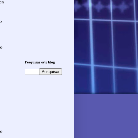
len
o
 o
Pesquisar este blog
a
to