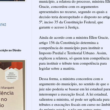
município, a relatora do processo, ministra El
Gracie, concordou com os argumentos
apresentados no recurso, segundo os quais a
decisão teria desrespeitado o disposto no artig
5º, inciso 35 da Constituição Federal, que
61542
garante o acesso à Justiça.
Ainda de acordo com a ministra Ellen Gracie,
artigo 156 da Constituição determina a
competência do município para instituir o
crição no Direito
Imposto Predial e Territorial Urbano. Assim,
explicou a relatora, só quem tem competência
para instituir o tributo tem competência para
legislar sobre a matéria.
Dessa forma, a ministra concordou com o
argumento do município, no sentido de que o
juiz não poderia se basear em lei estadual par
interromper a execução fiscal. A lei estadual,
salientou a ministra, só pode ser aplicada para
tributos e execuções fiscais em curso no âmbi
do próprio estado, e não em outros entes