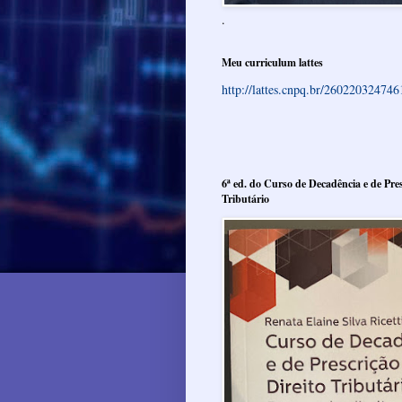
.
Meu curriculum lattes
http://lattes.cnpq.br/26022032474
6ª ed. do Curso de Decadência e de Pres
Tributário