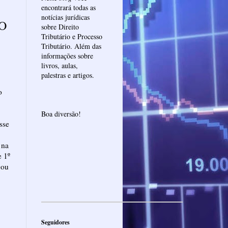
encontrará todas as
notícias jurídicas
O
sobre Direito
Tributário e Processo
Tributário. Além das
informações sobre
livros, aulas,
palestras e artigos.
o
Boa diversão!
sse
 na
e 1º
gou
Seguidores