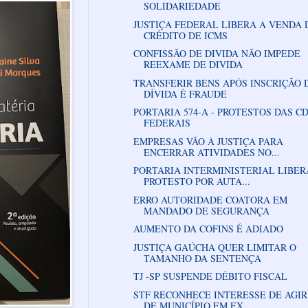
SOLIDARIEDADE
JUSTIÇA FEDERAL LIBERA A VENDA 
CRÉDITO DE ICMS
CONFISSÃO DE DIVIDA NÃO IMPEDE
REEXAME DE DIVIDA
TRANSFERIR BENS APÓS INSCRIÇÃO 
DÍVIDA É FRAUDE
PORTARIA 574-A - PROTESTOS DAS CD
FEDERAIS
EMPRESAS VÃO À JUSTIÇA PARA
ENCERRAR ATIVIDADES NO...
PORTARIA INTERMINISTERIAL LIBER
PROTESTO POR AUTA...
ERRO AUTORIDADE COATORA EM
MANDADO DE SEGURANÇA
AUMENTO DA COFINS É ADIADO
JUSTIÇA GAÚCHA QUER LIMITAR O
TAMANHO DA SENTENÇA
TJ -SP SUSPENDE DÉBITO FISCAL
STF RECONHECE INTERESSE DE AGIR
DE MUNICÍPIO EM EX...