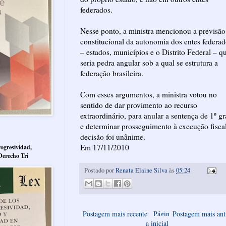
federados.
Nesse ponto, a ministra mencionou a previsão
constitucional da autonomia dos entes federa
– estados, municípios e o Distrito Federal – q
seria pedra angular sob a qual se estrutura a
federação brasileira.
Com esses argumentos, a ministra votou no
sentido de dar provimento ao recurso
extraordinário, para anular a sentença de 1º g
e determinar prosseguimento à execução fisca
decisão foi unânime.
Em 17/11/2010
ogresividad,
Derecho Tri
Postado por
Renata Elaine Silva
às
05:24
Postagem mais recente
Págin
Postagem mais ant
a inicial