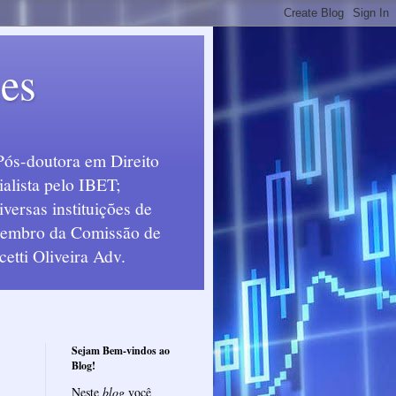
ues
Pós-doutora em Direito
alista pelo IBET;
ersas instituições de
 Membro da Comissão de
etti Oliveira Adv.
Sejam Bem-vindos ao
Blog!
Neste
blog
você