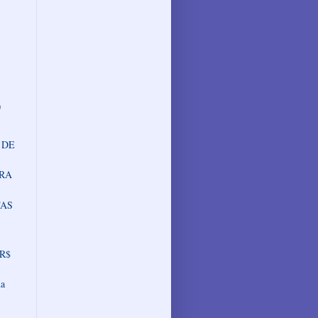
0
 DE
BRA
TAS
 R$
da