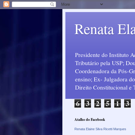
Renata Ela
Presidente do Instituto 
Tributário pela USP; Dou
Coordenadora da Pós-Grad
ensino; Ex- Julgadora d
Direito Constitucional e
6
3
2
5
1
3
Atalho do Facebook
Renata Elaine Silva Ricetti Marques