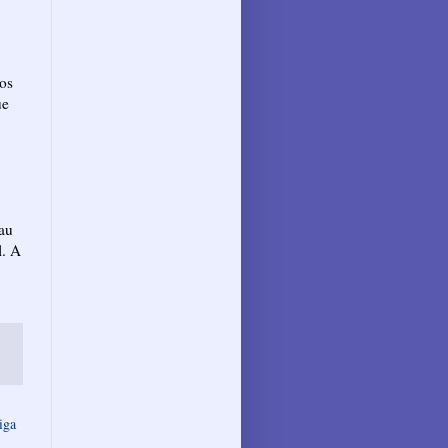
dos
ue
rau
l. A
iga