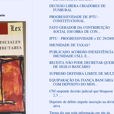
DECISÃO LIBERA CRIADORES DE
FUNRURAL
aria
PROGRESSIVIDADE DE IPTU -
CONSTITUCIONAL
FATO GERADOR DA CONTRIBUIÇÃO
SOCIAL EM OBRA DE CON...
IPTU - PROGRESSIVIDADE e EC 29/200
IMUNIDADE DE TAXAS?
PUBLICADO ACÓRDÃO INEXISTÊNCIA
IMUNIDADE CSLL E...
RECEITA NÃO PODE DECRETAR QUE
DE SIGILO BANCÁRIO
SUPREMO DEFINIRÁ LIMITE DE MUL
EQUIPARAÇÃO DA FIANÇA BANCÁRIA
COM DEPÓSITO DO MON...
CNJ suspende decisão judicial que bloqueou
2,3 ...
Depósito de débito impede inscrição na dívi
ativa
Turma diz que toda informação em site da