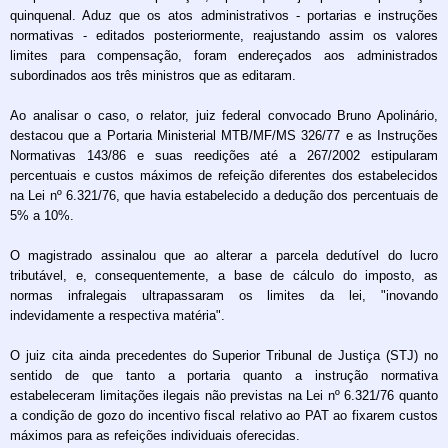
quinquenal. Aduz que os atos administrativos - portarias e instruções
normativas - editados posteriormente, reajustando assim os valores
limites para compensação, foram endereçados aos administrados
subordinados aos três ministros que as editaram.
Ao analisar o caso, o relator, juiz federal convocado Bruno Apolinário,
destacou que a Portaria Ministerial MTB/MF/MS 326/77 e as Instruções
Normativas 143/86 e suas reedições até a 267/2002 estipularam
percentuais e custos máximos de refeição diferentes dos estabelecidos
na Lei nº 6.321/76, que havia estabelecido a dedução dos percentuais de
5% a 10%.
O magistrado assinalou que ao alterar a parcela dedutível do lucro
tributável, e, consequentemente, a base de cálculo do imposto, as
normas infralegais ultrapassaram os limites da lei, "inovando
indevidamente a respectiva matéria".
O juiz cita ainda precedentes do Superior Tribunal de Justiça (STJ) no
sentido de que tanto a portaria quanto a instrução normativa
estabeleceram limitações ilegais não previstas na Lei nº 6.321/76 quanto
a condição de gozo do incentivo fiscal relativo ao PAT ao fixarem custos
máximos para as refeições individuais oferecidas.