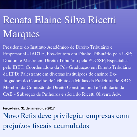
Renata Elaine Silva Ricetti
Marques
Presidente do Instituto Acadêmico de Direito Tributário e
Empresarial - IADTE; Pós-doutora em Direito Tributário pela USP;
Doutora e Mestre em Direito Tributário pela PUC/SP; Especialista
pelo IBET; Coordenadora da Pós-Graduação em Direito Tributário
da EPD; Palestrante em diversas instituições de ensino; Ex-
Julgadora do Conselho de Tributos e Multas da Prefeitura de SBC;
Membro da Comissão de Direito Constitucional e Tributário da
OAB - Subseção de Pinheiros e sócia do Ricetti Oliveira Adv.
terça-feira, 31 de janeiro de 2017
Novo Refis deve privilegiar empresas com
prejuízos fiscais acumulados