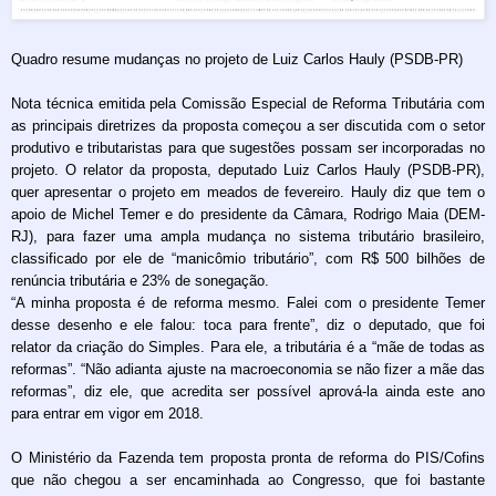
Quadro resume mudanças no projeto de Luiz Carlos Hauly (PSDB-PR)
Nota técnica emitida pela Comissão Especial de Reforma Tributária com
as principais diretrizes da proposta começou a ser discutida com o setor
produtivo e tributaristas para que sugestões possam ser incorporadas no
projeto. O relator da proposta, deputado Luiz Carlos Hauly (PSDB-PR),
quer apresentar o projeto em meados de fevereiro. Hauly diz que tem o
apoio de Michel Temer e do presidente da Câmara, Rodrigo Maia (DEM-
RJ), para fazer uma ampla mudança no sistema tributário brasileiro,
classificado por ele de “manicômio tributário”, com R$ 500 bilhões de
renúncia tributária e 23% de sonegação.
“A minha proposta é de reforma mesmo. Falei com o presidente Temer
desse desenho e ele falou: toca para frente”, diz o deputado, que foi
relator da criação do Simples. Para ele, a tributária é a “mãe de todas as
reformas”. “Não adianta ajuste na macroeconomia se não fizer a mãe das
reformas”, diz ele, que acredita ser possível aprová-la ainda este ano
para entrar em vigor em 2018.
O Ministério da Fazenda tem proposta pronta de reforma do PIS/Cofins
que não chegou a ser encaminhada ao Congresso, que foi bastante