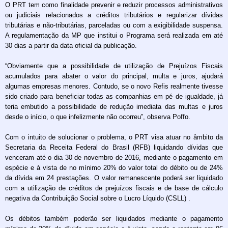
O PRT tem como finalidade prevenir e reduzir processos administrativos
ou judiciais relacionados a créditos tributários e regularizar dívidas
tributárias e não-tributárias, parceladas ou com a exigibilidade suspensa.
A regulamentação da MP que institui o Programa será realizada em até
30 dias a partir da data oficial da publicação.
“Obviamente que a possibilidade de utilização de Prejuízos Fiscais
acumulados para abater o valor do principal, multa e juros, ajudará
algumas empresas menores. Contudo, se o novo Refis realmente tivesse
sido criado para beneficiar todas as companhias em pé de igualdade, já
teria embutido a possibilidade de redução imediata das multas e juros
desde o início, o que infelizmente não ocorreu”, observa Poffo.
Com o intuito de solucionar o problema, o PRT visa atuar no âmbito da
Secretaria da Receita Federal do Brasil (RFB) liquidando dívidas que
venceram até o dia 30 de novembro de 2016, mediante o pagamento em
espécie e à vista de no mínimo 20% do valor total do débito ou de 24%
da dívida em 24 prestações. O valor remanescente poderá ser liquidado
com a utilização de créditos de prejuízos fiscais e de base de cálculo
negativa da Contribuição Social sobre o Lucro Líquido (CSLL) .
Os débitos também poderão ser liquidados mediante o pagamento