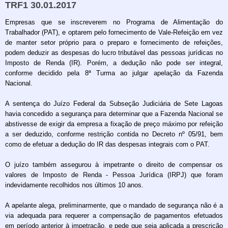
TRF1 30.01.2017
Empresas que se inscreverem no Programa de Alimentação do
Trabalhador (PAT), e optarem pelo fornecimento de Vale-Refeição em vez
de manter setor próprio para o preparo e fornecimento de refeições,
podem deduzir as despesas do lucro tributável das pessoas jurídicas no
Imposto de Renda (IR). Porém, a dedução não pode ser integral,
conforme decidido pela 8ª Turma ao julgar apelação da Fazenda
Nacional.
A sentença do Juízo Federal da Subseção Judiciária de Sete Lagoas
havia concedido a segurança para determinar que a Fazenda Nacional se
abstivesse de exigir da empresa a fixação de preço máximo por refeição
a ser deduzido, conforme restrição contida no Decreto nº 05/91, bem
como de efetuar a dedução do IR das despesas integrais com o PAT.
O juízo também assegurou à impetrante o direito de compensar os
valores de Imposto de Renda - Pessoa Jurídica (IRPJ) que foram
indevidamente recolhidos nos últimos 10 anos.
A apelante alega, preliminarmente, que o mandado de segurança não é a
via adequada para requerer a compensação de pagamentos efetuados
em período anterior à impetração, e pede que seja aplicada a prescrição