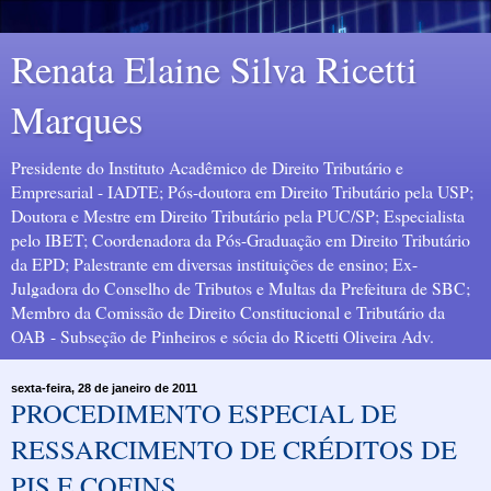
Renata Elaine Silva Ricetti
Marques
Presidente do Instituto Acadêmico de Direito Tributário e
Empresarial - IADTE; Pós-doutora em Direito Tributário pela USP;
Doutora e Mestre em Direito Tributário pela PUC/SP; Especialista
pelo IBET; Coordenadora da Pós-Graduação em Direito Tributário
da EPD; Palestrante em diversas instituições de ensino; Ex-
Julgadora do Conselho de Tributos e Multas da Prefeitura de SBC;
Membro da Comissão de Direito Constitucional e Tributário da
OAB - Subseção de Pinheiros e sócia do Ricetti Oliveira Adv.
sexta-feira, 28 de janeiro de 2011
PROCEDIMENTO ESPECIAL DE
RESSARCIMENTO DE CRÉDITOS DE
PIS E COFINS