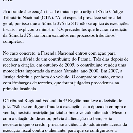
Já a fraude à execução fiscal é tratada pelo artigo 185 do Código
Tributário Nacional (CTN). "A lei especial prevalece sobre a lei
geral, por isso que a Súmula 375 do STJ não se aplica às execuções
fiscais", explicou o ministro. "Os precedentes que levaram à edição
da Súmula 375 não foram exarados em processos tributários",
completou.
No caso concreto, a Fazenda Nacional entrou com ação para
executar a dívida de um contribuinte do Paraná. Três dias depois de
receber a citação, em outubro de 2005, o contribuinte vendeu uma
motocicleta importada da marca Yamaha, ano 2000. Em 2007, a
Justiça deferiu a penhora do veículo. O comprador, então, entrou
com Embargos de terceiro, que foram julgados procedentes na
primeira instância.
O Tribunal Regional Federal da 4ª Região manteve a decisão do
juiz. "Não se configura fraude à execução se, à época da compra e
venda, inexistia restrição judicial sobre o veículo alienado. Mesmo
com a citação do devedor, prévia à alienação do bem, seria
necessário que o credor provasse a ciência do adquirente acerca da
execução fiscal contra o alienante, para que se configurasse a