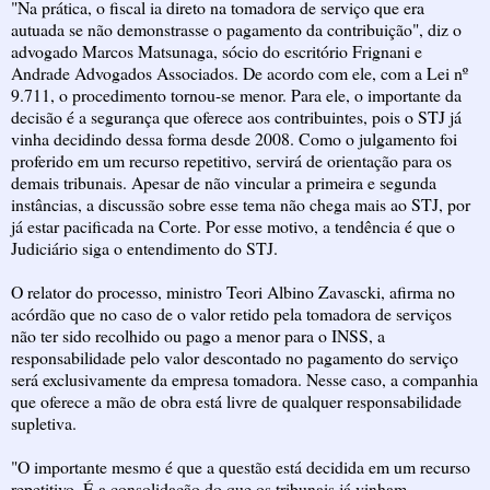
"Na prática, o fiscal ia direto na tomadora de serviço que era
autuada se não demonstrasse o pagamento da contribuição", diz o
advogado Marcos Matsunaga, sócio do escritório Frignani e
Andrade Advogados Associados. De acordo com ele, com a Lei nº
9.711, o procedimento tornou-se menor. Para ele, o importante da
decisão é a segurança que oferece aos contribuintes, pois o STJ já
vinha decidindo dessa forma desde 2008. Como o julgamento foi
proferido em um recurso repetitivo, servirá de orientação para os
demais tribunais. Apesar de não vincular a primeira e segunda
instâncias, a discussão sobre esse tema não chega mais ao STJ, por
já estar pacificada na Corte. Por esse motivo, a tendência é que o
Judiciário siga o entendimento do STJ.
O relator do processo, ministro Teori Albino Zavascki, afirma no
acórdão que no caso de o valor retido pela tomadora de serviços
não ter sido recolhido ou pago a menor para o INSS, a
responsabilidade pelo valor descontado no pagamento do serviço
será exclusivamente da empresa tomadora. Nesse caso, a companhia
que oferece a mão de obra está livre de qualquer responsabilidade
supletiva.
"O importante mesmo é que a questão está decidida em um recurso
repetitivo. É a consolidação do que os tribunais já vinham