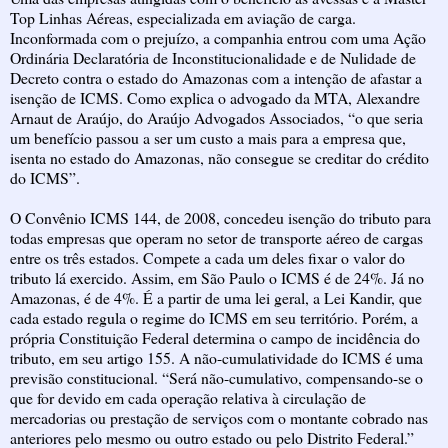
Top Linhas Aéreas, especializada em aviação de carga.
Inconformada com o prejuízo, a companhia entrou com uma Ação
Ordinária Declaratória de Inconstitucionalidade e de Nulidade de
Decreto contra o estado do Amazonas com a intenção de afastar a
isenção de ICMS. Como explica o advogado da MTA, Alexandre
Arnaut de Araújo, do Araújo Advogados Associados, “o que seria
um benefício passou a ser um custo a mais para a empresa que,
isenta no estado do Amazonas, não consegue se creditar do crédito
do ICMS”.
O Convênio ICMS 144, de 2008, concedeu isenção do tributo para
todas empresas que operam no setor de transporte aéreo de cargas
entre os três estados. Compete a cada um deles fixar o valor do
tributo lá exercido. Assim, em São Paulo o ICMS é de 24%. Já no
Amazonas, é de 4%. É a partir de uma lei geral, a Lei Kandir, que
cada estado regula o regime do ICMS em seu território. Porém, a
própria Constituição Federal determina o campo de incidência do
tributo, em seu artigo 155. A não-cumulatividade do ICMS é uma
previsão constitucional. “Será não-cumulativo, compensando-se o
que for devido em cada operação relativa à circulação de
mercadorias ou prestação de serviços com o montante cobrado nas
anteriores pelo mesmo ou outro estado ou pelo Distrito Federal.”