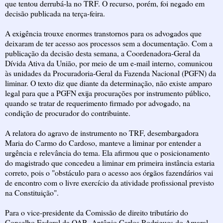
que tentou derrubá-la no TRF. O recurso, porém, foi negado em
decisão publicada na terça-feira.
A exigência trouxe enormes transtornos para os advogados que
deixaram de ter acesso aos processos sem a documentação. Com a
publicação da decisão desta semana, a Coordenadora-Geral da
Dívida Ativa da União, por meio de um e-mail interno, comunicou
às unidades da Procuradoria-Geral da Fazenda Nacional (PGFN) da
liminar. O texto diz que diante da determinação, não existe amparo
legal para que a PGFN exija procurações por instrumento público,
quando se tratar de requerimento firmado por advogado, na
condição de procurador do contribuinte.
A relatora do agravo de instrumento no TRF, desembargadora
Maria do Carmo do Cardoso, manteve a liminar por entender a
urgência e relevância do tema. Ela afirmou que o posicionamento
do magistrado que concedeu a liminar em primeira instância estaria
correto, pois o "obstáculo para o acesso aos órgãos fazendários vai
de encontro com o livre exercício da atividade profissional previsto
na Constituição".
Para o vice-presidente da Comissão de direito tributário do
Conselho Federal da OAB, Antônio Carlos Rodrigues do Amaral,