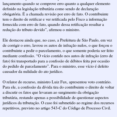
lançamento quando se comprove erro quanto a qualquer elemento
definido na legislação tributária como sendo de declaração
obrigatória. É a chamada revisão por erro de fato. O contribuinte
tem o direito de retificar e ver retificada pelo Fisco a informação
fornecida com erro de fato, quando dessa retificação resultar a
redução do tributo devido”, afirmou o ministro.
Ele destacou ainda que, no caso, a Prefeitura de São Paulo, em vez
de corrigir o erro, lavrou os autos de infração nulos, o que forçou o
contribuinte a pedir o parcelamento, o que somente poderia ser feito
mediante confissão. “O vício contido nos autos de infração (erro de
fato) foi transportado para a confissão de débitos feita por ocasião
do pedido de parcelamento”. Para o ministro, esse vício é defeito
causador da nulidade do ato jurídico.
O relator do recurso, ministro Luiz Fux, apresentou voto contrário.
Para ele, a confissão da dívida tira do contribuinte o direito de voltar
a discutir os fatos que levaram ao surgimento da obrigação
tributária, restando apenas a possibilidade de questionar aspectos
jurídicos da tributação. O caso foi submetido ao regime dos recursos
repetitivos, previsto no artigo 543-C do Código de Processo Civil.