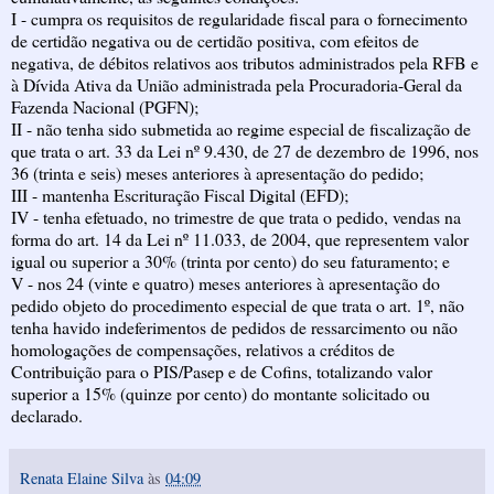
I - cumpra os requisitos de regularidade fiscal para o fornecimento
de certidão negativa ou de certidão positiva, com efeitos de
negativa, de débitos relativos aos tributos administrados pela RFB e
à Dívida Ativa da União administrada pela Procuradoria-Geral da
Fazenda Nacional (PGFN);
II - não tenha sido submetida ao regime especial de fiscalização de
que trata o art. 33 da Lei nº 9.430, de 27 de dezembro de 1996, nos
36 (trinta e seis) meses anteriores à apresentação do pedido;
III - mantenha Escrituração Fiscal Digital (EFD);
IV - tenha efetuado, no trimestre de que trata o pedido, vendas na
forma do art. 14 da Lei nº 11.033, de 2004, que representem valor
igual ou superior a 30% (trinta por cento) do seu faturamento; e
V - nos 24 (vinte e quatro) meses anteriores à apresentação do
pedido objeto do procedimento especial de que trata o art. 1º, não
tenha havido indeferimentos de pedidos de ressarcimento ou não
homologações de compensações, relativos a créditos de
Contribuição para o PIS/Pasep e de Cofins, totalizando valor
superior a 15% (quinze por cento) do montante solicitado ou
declarado.
Renata Elaine Silva
às
04:09