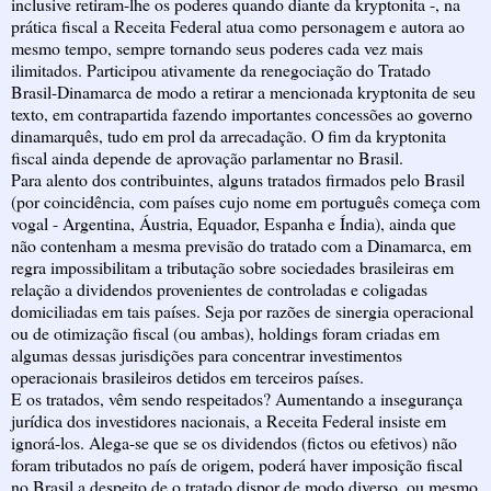
inclusive retiram-lhe os poderes quando diante da kryptonita -, na
prática fiscal a Receita Federal atua como personagem e autora ao
mesmo tempo, sempre tornando seus poderes cada vez mais
ilimitados. Participou ativamente da renegociação do Tratado
Brasil-Dinamarca de modo a retirar a mencionada kryptonita de seu
texto, em contrapartida fazendo importantes concessões ao governo
dinamarquês, tudo em prol da arrecadação. O fim da kryptonita
fiscal ainda depende de aprovação parlamentar no Brasil.
Para alento dos contribuintes, alguns tratados firmados pelo Brasil
(por coincidência, com países cujo nome em português começa com
vogal - Argentina, Áustria, Equador, Espanha e Índia), ainda que
não contenham a mesma previsão do tratado com a Dinamarca, em
regra impossibilitam a tributação sobre sociedades brasileiras em
relação a dividendos provenientes de controladas e coligadas
domiciliadas em tais países. Seja por razões de sinergia operacional
ou de otimização fiscal (ou ambas), holdings foram criadas em
algumas dessas jurisdições para concentrar investimentos
operacionais brasileiros detidos em terceiros países.
E os tratados, vêm sendo respeitados? Aumentando a insegurança
jurídica dos investidores nacionais, a Receita Federal insiste em
ignorá-los. Alega-se que se os dividendos (fictos ou efetivos) não
foram tributados no país de origem, poderá haver imposição fiscal
no Brasil a despeito de o tratado dispor de modo diverso, ou mesmo