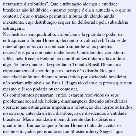
fictamente distribuídos". Que a tributação alcança a entidade
brasileira não há dúvida - mesmo porque é ela a autuada -, o que se
contesta é que o tratado permitiria tributar dividendo ainda
inexistente, cuja distribuição sequer foi deliberada pela subsidiária
estrangeira.
Nas histórias em quadrinho, atribuía-se à kryptonita o poder de
enfraquecer o Super-Homem, deixando-o vulnerável. Trata-se de
mineral que retirava do conhecido super-herói os poderes
necessários para combater malfeitores. Considerados verdadeiros
vilões pela Receita Federal, os contribuintes tinham a favor de si
algo tão forte quanto a kryptonita: o Tratado Brasil-Dinamarca,
expressamente dispondo que os lucros não distribuídos por
sociedade anônima dinamarquesa detida por sociedade brasileira
não seriam tributáveis no Brasil. Regra tão clara e expressa que nem
mesmo o Fisco poderia ousar contestar.
Os contribuintes pensaram, então, estarem resolvidos os seus
problemas: sociedade holding dinamarquesa detendo subsidiárias
operacionais estrangeiras impediria a tributação dos lucros auferidos
no exterior, antes da efetiva distribuição de dividendos à entidade
brasileira. Mas a realidade é bem diferente das histórias em
quadrinhos. Enquanto que o Super-Homem tinha de aceitar os
destinos traçados pelos autores Joe Shuster e Jerry Siegel - que