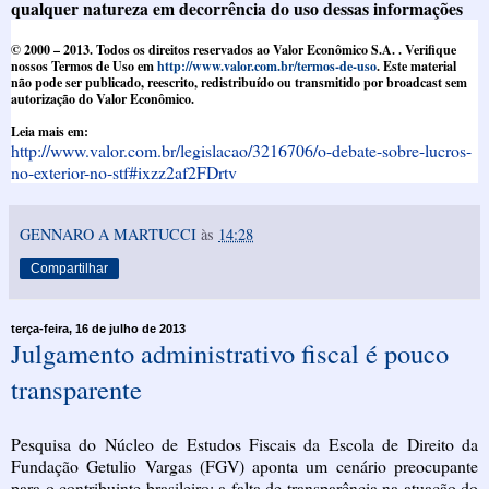
qualquer natureza em decorrência do uso dessas informações
© 2000 – 2013. Todos os direitos reservados ao Valor Econômico S.A. . Verifique
nossos Termos de Uso em
http://www.valor.com.br/termos-de-uso
. Este material
não pode ser publicado, reescrito, redistribuído ou transmitido por broadcast sem
autorização do Valor Econômico.
Leia mais em:
http://www.valor.com.br/legislacao/3216706/o-debate-sobre-lucros-
no-exterior-no-stf#ixzz2af2FDrtv
GENNARO A MARTUCCI
às
14:28
Compartilhar
terça-feira, 16 de julho de 2013
Julgamento administrativo fiscal é pouco
transparente
Pesquisa do Núcleo de Estudos Fiscais da Escola de Direito da
Fundação Getulio Vargas (FGV) aponta um cenário preocupante
para o contribuinte brasileiro: a falta de transparência na atuação do