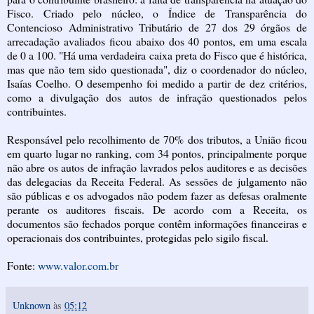
Fisco. Criado pelo núcleo, o Índice de Transparência do
Contencioso Administrativo Tributário de 27 dos 29 órgãos de
arrecadação avaliados ficou abaixo dos 40 pontos, em uma escala
de 0 a 100. "Há uma verdadeira caixa preta do Fisco que é histórica,
mas que não tem sido questionada", diz o coordenador do núcleo,
Isaías Coelho. O desempenho foi medido a partir de dez critérios,
como a divulgação dos autos de infração questionados pelos
contribuintes.
Responsável pelo recolhimento de 70% dos tributos, a União ficou
em quarto lugar no ranking, com 34 pontos, principalmente porque
não abre os autos de infração lavrados pelos auditores e as decisões
das delegacias da Receita Federal. As sessões de julgamento não
são públicas e os advogados não podem fazer as defesas oralmente
perante os auditores fiscais. De acordo com a Receita, os
documentos são fechados porque contêm informações financeiras e
operacionais dos contribuintes, protegidas pelo sigilo fiscal.
Fonte:
www.valor.com.br
Unknown
às
05:12