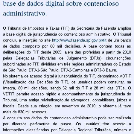
base de dados digital sobre contencioso
administrativo.
O Tribunal de Impostos e Taxas (TIT) da Secretaria da Fazenda ampliou
a base digital de jurisprudência do contencioso administrativo. O Tribunal
concluiu a inserção no site
http://www.fazenda.sp.gov.br/tit
de um banco
de dados composto por 80 mil decisões. A base contém todas as
deliberações do TIT desde 2005, além das proferidas a partir de 2010
pelas Delegacias Tributárias de Julgamento (DTJs), circunscrições
subordinadas ao TIT, divididas em três regiões administrativas do Estado
de São Paulo: DTJ-1-São Paulo, DTJ-2-Campinas e DTJ-3 Bauru.
No sistema de acesso digital à jurisprudência do TIT, denominado VDTIT
(Visualização das Decisões do TIT), os usuários podem consultar, na
íntegra, 80 mil decisões, sendo 52 mil do TIT e 28 mil das DTJs. O
VDTIT permite acesso rápido e acompanhamento da jurisprudência do
Tribunal, uma antiga reivindicação de advogados, contabilistas, juízes e
fiscais. Desde sua criação, em novembro de 2010, o sistema já teve
mais de 830 mil acessos.
A consulta aos dados do contencioso administrativo pode ser realizada
por diversos parâmetros de busca. Os usuários têm acesso a
informações classificadas por Delegacia Regional Tributária, número e