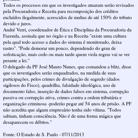
Todos os processos em que os investigados atuaram serão revisados
pela Procuradoria e Receita para recomposição dos créditos
excluídos ilegalmente, acrescidos de multas de até 150% do tributo
devido e juros.
André Verri, coordenador de Ética e Disciplina da Procuradoria da
Fazenda, assinala que no órgão e na Receita "existe uma cultura
pela qual todo acesso a dados do sistema é monitorado, deixa
rastro". "Pode demorar um pouco, dependendo do grau de
sofisticação, mais cedo ou mais tarde quem viola regras vai se ver
perante a lei."
O delegado da PF José Mauro Nunes, que comandou a blitz, disse
que os investigados serão enquadrados, na medida de suas
participações, pelos crimes de divulgação de segredo (dados
sigilosos do Fisco), quadrilha, falsidade ideológica, uso de
documento falso, inserção de dados falsos em sistema, corrupção
passiva ou corrupção ativa, crimes contra a ordem tributária e
organização criminosa -poderão pegar até 54 anos de prisão. A PF
não acredita que algum empresário tenha sido vítima. "Todos
sabiam, tinham consciência. Não é de uma forma mágica que
desaparecem os débitos."
Fonte: O Estado de S. Paulo - 07/11/2013