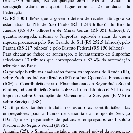
(R$ 278,3 bilhões). Na comparação com o PIB dos estados, a
sonegação estaria em quarto lugar entre as 27 unidades da
Federação.
Os R$ 300 bilhões que o governo deixou de receber até agora só
estão atrás do PIB de São Paulo (R$ 1,248 trilhão), do Rio de
Janeiro (R$ 407 bilhões) e de Minas Gerais (R$ 351 bilhões). A
quantia sonegada, informa o Sinprofaz, equivale a mais do que a
riqueza produzida pelo Rio Grande do Sul (R$ 252,5 bilhões), pelo
Paraná (R$ 217 bilhões) e pelo Distrito Federal (R$ 150 bilhões).
Para chegar ao índice de sonegação, o levantamento do Sinprofaz
selecionou 13 tributos que correspondem a 87,4% da arrecadação
tributária no Brasil.
Os principais tributos analisados foram os impostos de Renda (IR),
sobre Produtos Industrializados (IPI) e sobre Operações Financeiras
(IOF), a Contribuição para o Financiamento da Seguridade Social
(Cofins), aContribuição Social sobre o Lucro Líquido (CSLL) e os
impostos sobre Circulação de Mercadorias e Serviços (ICMS) e
sobre Serviços (ISS).
O Sinprofaz também incluiu no estudo as contribuições dos
empregadores para o Fundo de Garantia do Tempo de Serviço
(FGTS) e os pagamentos de patrões e empregados ao Instituto
Nacional do Seguro Social (INSS).
Amanhã (25), o Sinprofaz instalará um painel móvel da sonegação