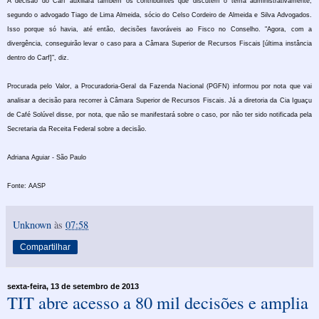
A decisão do Carf auxiliará também os contribuintes que discutem o tema administrativamente,
segundo o advogado Tiago de Lima Almeida, sócio do Celso Cordeiro de Almeida e Silva Advogados.
Isso porque só havia, até então, decisões favoráveis ao Fisco no Conselho. "Agora, com a
divergência, conseguirão levar o caso para a Câmara Superior de Recursos Fiscais [última instância
dentro do Carf]", diz.
Procurada pelo Valor, a Procuradoria-Geral da Fazenda Nacional (PGFN) informou por nota que vai
analisar a decisão para recorrer à Câmara Superior de Recursos Fiscais. Já a diretoria da Cia Iguaçu
de Café Solúvel disse, por nota, que não se manifestará sobre o caso, por não ter sido notificada pela
Secretaria da Receita Federal sobre a decisão.
Adriana Aguiar - São Paulo
Fonte: AASP
Unknown
às
07:58
Compartilhar
sexta-feira, 13 de setembro de 2013
TIT abre acesso a 80 mil decisões e amplia