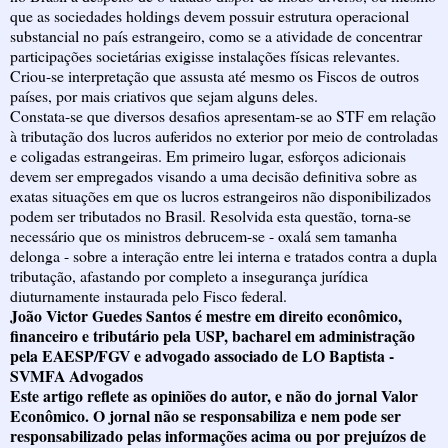
que as sociedades holdings devem possuir estrutura operacional
substancial no país estrangeiro, como se a atividade de concentrar
participações societárias exigisse instalações físicas relevantes.
Criou-se interpretação que assusta até mesmo os Fiscos de outros
países, por mais criativos que sejam alguns deles.
Constata-se que diversos desafios apresentam-se ao STF em relação
à tributação dos lucros auferidos no exterior por meio de controladas
e coligadas estrangeiras. Em primeiro lugar, esforços adicionais
devem ser empregados visando a uma decisão definitiva sobre as
exatas situações em que os lucros estrangeiros não disponibilizados
podem ser tributados no Brasil. Resolvida esta questão, torna-se
necessário que os ministros debrucem-se - oxalá sem tamanha
delonga - sobre a interação entre lei interna e tratados contra a dupla
tributação, afastando por completo a insegurança jurídica
diuturnamente instaurada pelo Fisco federal.
João Victor Guedes Santos é mestre em direito econômico,
financeiro e tributário pela USP, bacharel em administração
pela EAESP/FGV e advogado associado de LO Baptista -
SVMFA Advogados
Este artigo reflete as opiniões do autor, e não do jornal Valor
Econômico. O jornal não se responsabiliza e nem pode ser
responsabilizado pelas informações acima ou por prejuízos de