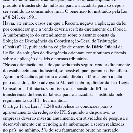
produto é transferido da indústria para o atacadista para só depois
ser vendido ao consumidor final. O benefício foi instituído pela Lei
nº 8.248, de 1991.
Havia, até então, casos em que a Receita negava a aplicação da lei
por considerar que a venda deveria ser feita diretamente da fábrica.
A uniformização do entendimento sobre o assunto consta da
Solução de Divergência da Coordenação-Geral de Tributação
(Cosit) nº 12, publicada na edição de ontem do Diário Oficial da
União. As soluções de divergência orientam contribuintes e fiscais
sobre a aplicação das leis e normas tributárias.
"Nossa orientação era a de que seria mais seguro vender diretamente
do estabelecimento industrial, se possível, para garantir o benefício.
Agora, a Receita equiparou a venda direta da fábrica com a feita
pelo atacado", diz o advogado Marcelo Jabour, diretor da Lex Legis
Consultoria Tributária. Com isso, a suspensão do IPI na
transferência de bens da fábrica para o atacadista - instituída pelo
regulamento do IPI - fica mantida.
O artigo 11 da Lei nº 8.248 estabelece as condições para o
aproveitamento da redução do IPI. Segundo o dispositivo, as
empresas deverão investir, anualmente, em atividades de pesquisa e
desenvolvimento em tecnologia da informação a serem realizadas
no país, no mínimo, 5% do seu faturamento bruto no mercado