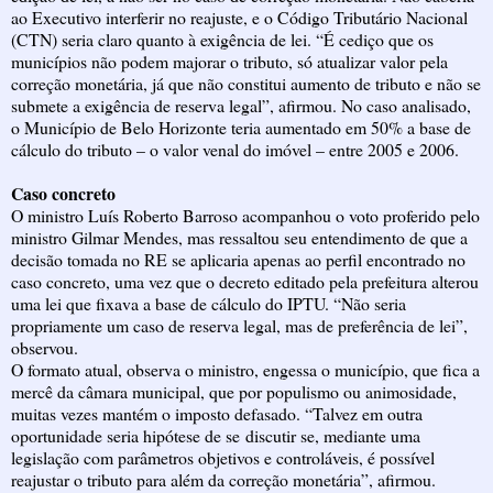
ao Executivo interferir no reajuste, e o Código Tributário Nacional
(CTN) seria claro quanto à exigência de lei. “É cediço que os
municípios não podem majorar o tributo, só atualizar valor pela
correção monetária, já que não constitui aumento de tributo e não se
submete a exigência de reserva legal”, afirmou. No caso analisado,
o Município de Belo Horizonte teria aumentado em 50% a base de
cálculo do tributo – o valor venal do imóvel – entre 2005 e 2006.
Caso concreto
O ministro Luís Roberto Barroso acompanhou o voto proferido pelo
ministro Gilmar Mendes, mas ressaltou seu entendimento de que a
decisão tomada no RE se aplicaria apenas ao perfil encontrado no
caso concreto, uma vez que o decreto editado pela prefeitura alterou
uma lei que fixava a base de cálculo do IPTU. “Não seria
propriamente um caso de reserva legal, mas de preferência de lei”,
observou.
O formato atual, observa o ministro, engessa o município, que fica a
mercê da câmara municipal, que por populismo ou animosidade,
muitas vezes mantém o imposto defasado. “Talvez em outra
oportunidade seria hipótese de se discutir se, mediante uma
legislação com parâmetros objetivos e controláveis, é possível
reajustar o tributo para além da correção monetária”, afirmou.