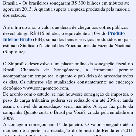
Brasília – Os brasileiros sonegaram R$ 300 bilhões em tributos até
agora em 2013.
A quantia supera a riqueza produzida pela maioria
dos estados.
Até o fim do ano, o valor que deixa de chegar aos cofres públicos
Produto
deverá atingir R$ 415 bilhões, o equivalente a 10% do
Interno Bruto
(PIB), soma dos bens e serviços produzidos no país,
estima o Sindicato Nacional dos Procuradores da Fazenda Nacional
(Sinprofaz).
O Sinprofaz desenvolveu um placar online da sonegação fiscal no
Brasil. Chamada de Sonegômetro, a ferramenta permite
acompanhar em tempo real o quanto o país deixa de arrecadar todos
os dias. Os números são atualizados constantemente no endereço
eletrônico www.sonegometro.com.
De acordo com o estudo, se não houvesse sonegação de impostos, o
peso da carga tributária poderia ser reduzido em até 20% e, ainda
assim, o nível de arrecadação seria mantido. A ação faz parte da
campanha Quanto custa o Brasil pra Você?, criada pela entidade em
2009.
A contagem começou em 1º de janeiro. O valor sonegado até o
momento é superior à arrecadação do Imposto de Renda em 2011