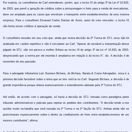
Por maioria, os conselheiros do Carf entenderam, porém, que o inciso IX do artigo 3º da Lei nº 10.833,
de 2003, que prevê a geração de créditos sobre a armazenagem e frete para a venda de mercadorias,
deve ser ampliado para os casos que envolvam o transporte entre estabelecimentos de uma mesma
empresa. Para o conselheiro Emanuel Carlos Dantas de Assis, autor do voto vencedor, o inciso IX
não limita esses créditos à operação de venda.
O conselheiro ressalta em seu voto que, ainda que exista decisão da 2ª Turma do STJ, essa não foi
analisada em caráter repetitivo e não é vinculante ao Carf. "Apesar de razoável a interpretação desse
julgado do STJ, não me parece a melhor ênfase ao inciso IX do artigo 3º da Lei nº 10.833, de 2003,
desprezando que a norma por ele inserida é ampliativa em relação à do inciso II", diz. A decisão é de
novembro do ano passado.
Para o advogado tributarista Luiz Gustavo Bichara, do Bichara, Barata & Costa Advogados, essa é a
primeira decisão favorável sobre o tema que se tem notícia no Carf. Segundo Bichara, a decisão é de
grande importância porque afasta expressamente o entendimento adotado pela 2ª Turma do STJ.
Até então, de acordo com o advogado, só havia a decisão do STJ, tomada como paradigma pelos
tribunais administrativos e judiciais para rejeitar os pedidos dos contribuintes. "A decisão tende a nos
auxiliar muito na batalha que será travada na 1ª Turma e na 1ª Seção do STJ. Ambas ainda não se
posicionaram expressamente sobre o direito ao creditamento do frete entre estabelecimentos de um
mesmo contribuinte", afirma.