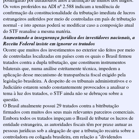
Os votos proferidos na ADI nº 2.588 indicam a tendência de
confirmação da constitucionalidade da tributação imediata de lucros
estrangeiros auferidos por meio de controladas em país de tributação
normal - e isto apenas poderá se modificar caso a composição atual
do STF reanalise a mesma matéria.
Aumentando a insegurança jurídica dos investidores nacionais, a
Receita Federal insiste em ignorar os tratados
Ocorre que muitos dos investimentos no exterior são feitos por meio
de controladas localizadas em países com os quais o Brasil firmou
tratados contra a dupla tributação, que constituem instrumentos
bilaterais que, numa análise estritamente técnica, impedem a
aplicação desse mecanismo de transparência fiscal exigido pela
legislação brasileira. A despeito de os tribunais administrativos e o
Judiciário estarem sendo constantemente provocados a analisar o
tema à luz dos tratados, o STF ainda não se debruçou sobre a
questão.
O Brasil atualmente possui 29 tratados contra a bitributação
firmados com muitos dos seus mais relevantes parceiros comerciais.
Embora todos os tratados impeçam o Brasil de tributar os lucros de
entidade estrangeira, as autoridades fiscais têm por praxe autuar as
pessoas jurídicas sob a alegação de que a tributação recairia sobre a
controladora ou coligada brasileira, em relação a "dividendos