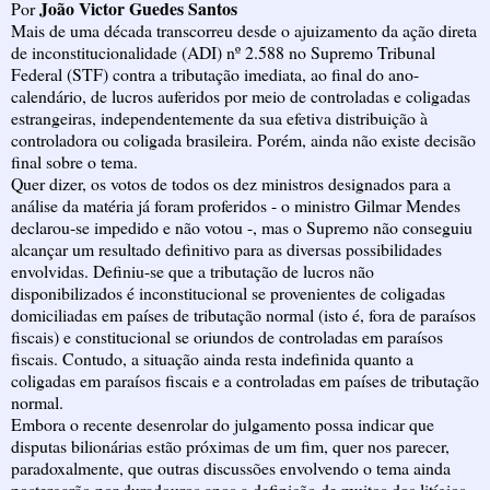
João Victor Guedes Santos
Por
Mais de uma década transcorreu desde o ajuizamento da ação direta
de inconstitucionalidade (ADI) nº 2.588 no Supremo Tribunal
Federal (STF) contra a tributação imediata, ao final do ano-
calendário, de lucros auferidos por meio de controladas e coligadas
estrangeiras, independentemente da sua efetiva distribuição à
controladora ou coligada brasileira. Porém, ainda não existe decisão
final sobre o tema.
Quer dizer, os votos de todos os dez ministros designados para a
análise da matéria já foram proferidos - o ministro Gilmar Mendes
declarou-se impedido e não votou -, mas o Supremo não conseguiu
alcançar um resultado definitivo para as diversas possibilidades
envolvidas. Definiu-se que a tributação de lucros não
disponibilizados é inconstitucional se provenientes de coligadas
domiciliadas em países de tributação normal (isto é, fora de paraísos
fiscais) e constitucional se oriundos de controladas em paraísos
fiscais. Contudo, a situação ainda resta indefinida quanto a
coligadas em paraísos fiscais e a controladas em países de tributação
normal.
Embora o recente desenrolar do julgamento possa indicar que
disputas bilionárias estão próximas de um fim, quer nos parecer,
paradoxalmente, que outras discussões envolvendo o tema ainda
postergarão por duradouros anos a definição de muitos dos litígios.