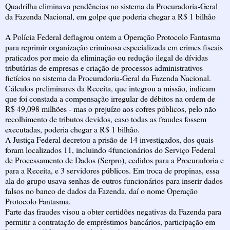
Quadrilha eliminava pendências no sistema da Procuradoria-Geral
da Fazenda Nacional, em golpe que poderia chegar a R$ 1 bilhão
A Polícia Federal deflagrou ontem a Operação Protocolo Fantasma
para reprimir organização criminosa especializada em crimes fiscais
praticados por meio da eliminação ou redução ilegal de dívidas
tributárias de empresas e criação de processos administrativos
fictícios no sistema da Procuradoria-Geral da Fazenda Nacional.
Cálculos preliminares da Receita, que integrou a missão, indicam
que foi constada a compensação irregular de débitos na ordem de
R$ 49,098 milhões - mas o prejuízo aos cofres públicos, pelo não
recolhimento de tributos devidos, caso todas as fraudes fossem
executadas, poderia chegar a R$ 1 bilhão.
A Justiça Federal decretou a prisão de 14 investigados, dos quais
foram localizados 11, incluindo 4funcionários do Serviço Federal
de Processamento de Dados (Serpro), cedidos para a Procuradoria e
para a Receita, e 3 servidores públicos. Em troca de propinas, essa
ala do grupo usava senhas de outros funcionários para inserir dados
falsos no banco de dados da Fazenda, daí o nome Operação
Protocolo Fantasma.
Parte das fraudes visou a obter certidões negativas da Fazenda para
permitir a contratação de empréstimos bancários, participação em