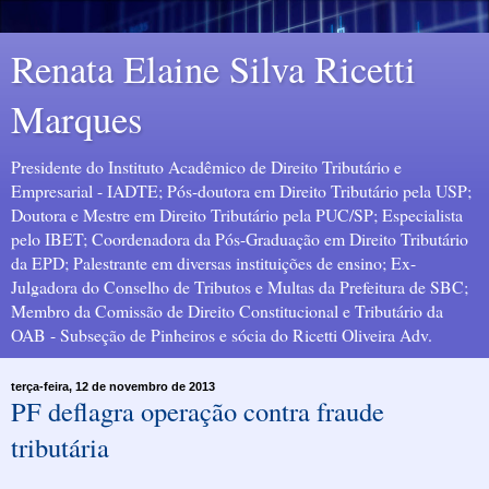
Renata Elaine Silva Ricetti
Marques
Presidente do Instituto Acadêmico de Direito Tributário e
Empresarial - IADTE; Pós-doutora em Direito Tributário pela USP;
Doutora e Mestre em Direito Tributário pela PUC/SP; Especialista
pelo IBET; Coordenadora da Pós-Graduação em Direito Tributário
da EPD; Palestrante em diversas instituições de ensino; Ex-
Julgadora do Conselho de Tributos e Multas da Prefeitura de SBC;
Membro da Comissão de Direito Constitucional e Tributário da
OAB - Subseção de Pinheiros e sócia do Ricetti Oliveira Adv.
terça-feira, 12 de novembro de 2013
PF deflagra operação contra fraude
tributária