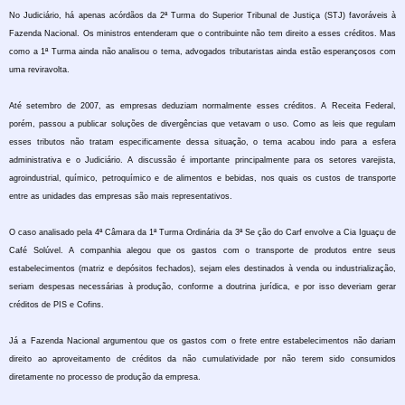
No Judiciário, há apenas acórdãos da 2ª Turma do Superior Tribunal de Justiça (STJ) favoráveis à
Fazenda Nacional. Os ministros entenderam que o contribuinte não tem direito a esses créditos. Mas
como a 1ª Turma ainda não analisou o tema, advogados tributaristas ainda estão esperançosos com
uma reviravolta.
Até setembro de 2007, as empresas deduziam normalmente esses créditos. A Receita Federal,
porém, passou a publicar soluções de divergências que vetavam o uso. Como as leis que regulam
esses tributos não tratam especificamente dessa situação, o tema acabou indo para a esfera
administrativa e o Judiciário. A discussão é importante principalmente para os setores varejista,
agroindustrial, químico, petroquímico e de alimentos e bebidas, nos quais os custos de transporte
entre as unidades das empresas são mais representativos.
O caso analisado pela 4ª Câmara da 1ª Turma Ordinária da 3ª Se ção do Carf envolve a Cia Iguaçu de
Café Solúvel. A companhia alegou que os gastos com o transporte de produtos entre seus
estabelecimentos (matriz e depósitos fechados), sejam eles destinados à venda ou industrialização,
seriam despesas necessárias à produção, conforme a doutrina jurídica, e por isso deveriam gerar
créditos de PIS e Cofins.
Já a Fazenda Nacional argumentou que os gastos com o frete entre estabelecimentos não dariam
direito ao aproveitamento de créditos da não cumulatividade por não terem sido consumidos
diretamente no processo de produção da empresa.