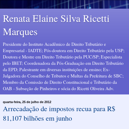
Renata Elaine Silva Ricetti
Marques
Presidente do Instituto Acadêmico de Direito Tributário e
Empresarial - IADTE; Pós-doutora em Direito Tributário pela USP;
Doutora e Mestre em Direito Tributário pela PUC/SP; Especialista
pelo IBET; Coordenadora da Pós-Graduação em Direito Tributário
da EPD; Palestrante em diversas instituições de ensino; Ex-
Julgadora do Conselho de Tributos e Multas da Prefeitura de SBC;
Membro da Comissão de Direito Constitucional e Tributário da
OAB - Subseção de Pinheiros e sócia do Ricetti Oliveira Adv.
quarta-feira, 25 de julho de 2012
Arrecadação de impostos recua para R$
81,107 bilhões em junho