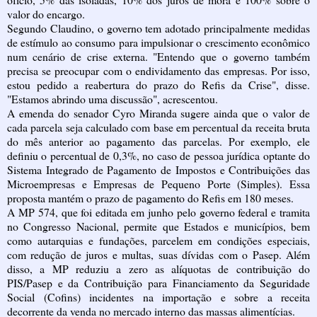
valor do encargo.
Segundo Claudino, o governo tem adotado principalmente medidas
de estímulo ao consumo para impulsionar o crescimento econômico
num cenário de crise externa. "Entendo que o governo também
precisa se preocupar com o endividamento das empresas. Por isso,
estou pedido a reabertura do prazo do Refis da Crise", disse.
"Estamos abrindo uma discussão", acrescentou.
A emenda do senador Cyro Miranda sugere ainda que o valor de
cada parcela seja calculado com base em percentual da receita bruta
do mês anterior ao pagamento das parcelas. Por exemplo, ele
definiu o percentual de 0,3%, no caso de pessoa jurídica optante do
Sistema Integrado de Pagamento de Impostos e Contribuições das
Microempresas e Empresas de Pequeno Porte (Simples). Essa
proposta mantém o prazo de pagamento do Refis em 180 meses.
A MP 574, que foi editada em junho pelo governo federal e tramita
no Congresso Nacional, permite que Estados e municípios, bem
como autarquias e fundações, parcelem em condições especiais,
com redução de juros e multas, suas dívidas com o Pasep. Além
disso, a MP reduziu a zero as alíquotas de contribuição do
PIS/Pasep e da Contribuição para Financiamento da Seguridade
Social (Cofins) incidentes na importação e sobre a receita
decorrente da venda no mercado interno das massas alimentícias.