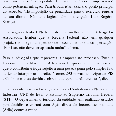
por classificar o "mero pedido de ressarcimento ou compensação"
como potencial infração. Para tributaristas, esse é o ponto principal
do acórdão. "Há imposição de penalidade para o exercício regular
de um direito. Não tem lógica", diz o advogado Luiz Rogério
Sawaya.
O advogado Rafael Nichele, do Cabanellos Schuh Advogados
Associados, lembra que a Receita Federal não tem qualquer
prejuízo ao negar um pedido de ressarcimento ou compensação.
"Por isso, não deve ser aplicada multa", afirma.
Para a advogada que representa a empresa no processo, Priscila
Dalcomuni, do Martinelli Advocacia Empresarial, é inadmissível
que o contribuinte fique sujeito a uma pesada pena pelo simples fato
de tentar lutar por um direito. "Temos 290 normas em vigor de PIS
e
Cofins
e muitas dúvidas sobre o que gera ou não créditos", diz.
O precedente favorável reforça a ideia da Confederação Nacional da
Indústria (CNI) de levar o assunto ao Supremo Tribunal Federal
(STF). O departamento jurídico da entidade tem realizado estudos
para decidir se entrará com
Ação
direta de inconstitucionalidade
(Adin) contra a multa.