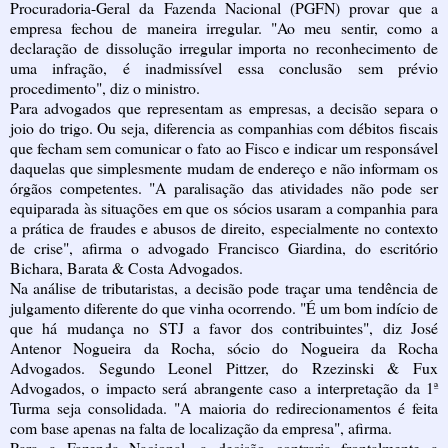
Procuradoria-Geral da Fazenda Nacional (PGFN) provar que a
empresa fechou de maneira irregular. "Ao meu sentir, como a
declaração de dissolução irregular importa no reconhecimento de
uma infração, é inadmissível essa conclusão sem prévio
procedimento", diz o ministro.
Para advogados que representam as empresas, a decisão separa o
joio do trigo. Ou seja, diferencia as companhias com débitos fiscais
que fecham sem comunicar o fato ao Fisco e indicar um responsável
daquelas que simplesmente mudam de endereço e não informam os
órgãos competentes. "A paralisação das atividades não pode ser
equiparada às situações em que os sócios usaram a companhia para
a prática de fraudes e abusos de direito, especialmente no contexto
de crise", afirma o advogado Francisco Giardina, do escritório
Bichara, Barata & Costa Advogados.
Na análise de tributaristas, a decisão pode traçar uma tendência de
julgamento diferente do que vinha ocorrendo. "É um bom indício de
que há mudança no STJ a favor dos contribuintes", diz José
Antenor Nogueira da Rocha, sócio do Nogueira da Rocha
Advogados. Segundo Leonel Pittzer, do Rzezinski & Fux
Advogados, o impacto será abrangente caso a interpretação da 1ª
Turma seja consolidada. "A maioria do redirecionamentos é feita
com base apenas na falta de localização da empresa", afirma.
Para a Fazenda Nacional, a decisão contraria frontalmente a