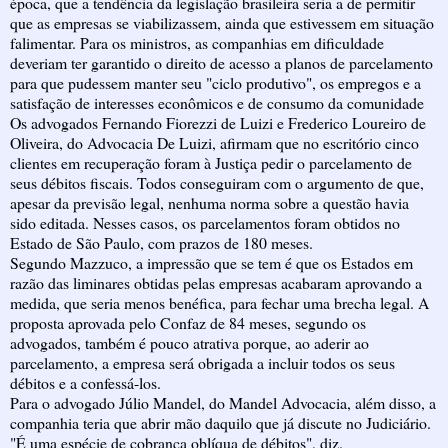
época, que a tendência da legislação brasileira seria a de permitir
que as empresas se viabilizassem, ainda que estivessem em situação
falimentar. Para os ministros, as companhias em dificuldade
deveriam ter garantido o direito de acesso a planos de parcelamento
para que pudessem manter seu "ciclo produtivo", os empregos e a
satisfação de interesses econômicos e de consumo da comunidade
Os advogados Fernando Fiorezzi de Luizi e Frederico Loureiro de
Oliveira, do Advocacia De Luizi, afirmam que no escritório cinco
clientes em recuperação foram à Justiça pedir o parcelamento de
seus débitos fiscais. Todos conseguiram com o argumento de que,
apesar da previsão legal, nenhuma norma sobre a questão havia
sido editada. Nesses casos, os parcelamentos foram obtidos no
Estado de São Paulo, com prazos de 180 meses.
Segundo Mazzuco, a impressão que se tem é que os Estados em
razão das liminares obtidas pelas empresas acabaram aprovando a
medida, que seria menos benéfica, para fechar uma brecha legal. A
proposta aprovada pelo Confaz de 84 meses, segundo os
advogados, também é pouco atrativa porque, ao aderir ao
parcelamento, a empresa será obrigada a incluir todos os seus
débitos e a confessá-los.
Para o advogado Júlio Mandel, do Mandel Advocacia, além disso, a
companhia teria que abrir mão daquilo que já discute no Judiciário.
"É uma espécie de cobrança oblíqua de débitos", diz.