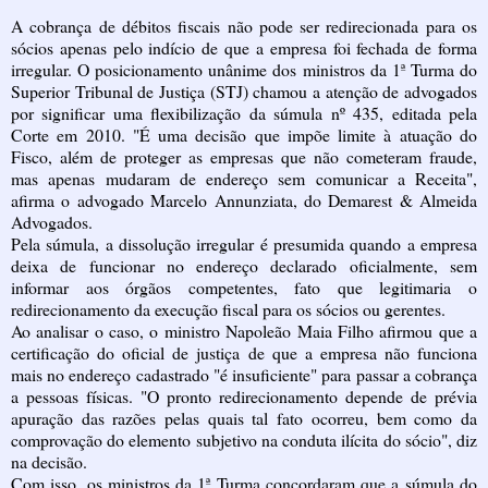
A cobrança de débitos fiscais não pode ser redirecionada para os
sócios apenas pelo indício de que a empresa foi fechada de forma
irregular. O posicionamento unânime dos ministros da 1ª Turma do
Superior Tribunal de Justiça (STJ) chamou a atenção de advogados
por significar uma flexibilização da súmula nº 435, editada pela
Corte em 2010. "É uma decisão que impõe limite à atuação do
Fisco, além de proteger as empresas que não cometeram fraude,
mas apenas mudaram de endereço sem comunicar a Receita",
afirma o advogado Marcelo Annunziata, do Demarest & Almeida
Advogados.
Pela súmula, a dissolução irregular é presumida quando a empresa
deixa de funcionar no endereço declarado oficialmente, sem
informar aos órgãos competentes, fato que legitimaria o
redirecionamento da execução fiscal para os sócios ou gerentes.
Ao analisar o caso, o ministro Napoleão Maia Filho afirmou que a
certificação do oficial de justiça de que a empresa não funciona
mais no endereço cadastrado "é insuficiente" para passar a cobrança
a pessoas físicas. "O pronto redirecionamento depende de prévia
apuração das razões pelas quais tal fato ocorreu, bem como da
comprovação do elemento subjetivo na conduta ilícita do sócio", diz
na decisão.
Com isso, os ministros da 1ª Turma concordaram que a súmula do