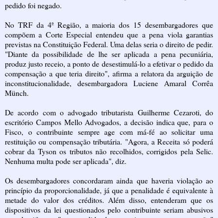
pedido foi negado.
No TRF da 4ª Região, a maioria dos 15 desembargadores que
compõem a Corte Especial entendeu que a pena viola garantias
previstas na Constituição Federal. Uma delas seria o direito de pedir.
"Diante da possibilidade de lhe ser aplicada a pena pecuniária,
produz justo receio, a ponto de desestimulá-lo a efetivar o pedido da
compensação a que teria direito", afirma a relatora da arguição de
inconstitucionalidade, desembargadora Luciene Amaral Corrêa
Münch.
De acordo com o advogado tributarista Guilherme Cezaroti, do
escritório Campos Mello Advogados, a decisão indica que, para o
Fisco, o contribuinte sempre age com má-fé ao solicitar uma
restituição ou compensação tributária. "Agora, a Receita só poderá
cobrar da Tyson os tributos não recolhidos, corrigidos pela Selic.
Nenhuma multa pode ser aplicada", diz.
Os desembargadores concordaram ainda que haveria violação ao
princípio da proporcionalidade, já que a penalidade é equivalente à
metade do valor dos créditos. Além disso, entenderam que os
dispositivos da lei questionados pelo contribuinte seriam abusivos