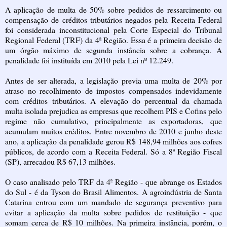
A aplicação de multa de 50% sobre pedidos de ressarcimento ou
compensação de créditos tributários negados pela Receita Federal
foi considerada inconstitucional pela Corte Especial do Tribunal
Regional Federal (TRF) da 4ª Região. Essa é a primeira decisão de
um órgão máximo de segunda instância sobre a cobrança. A
penalidade foi instituída em 2010 pela Lei nº 12.249.
Antes de ser alterada, a legislação previa uma multa de 20% por
atraso no recolhimento de impostos compensados indevidamente
com créditos tributários. A elevação do percentual da chamada
multa isolada prejudica as empresas que recolhem PIS e
Cofins
pelo
regime não cumulativo, principalmente as exportadoras, que
acumulam muitos créditos. Entre novembro de 2010 e junho deste
ano, a aplicação da penalidade gerou R$ 148,94 milhões aos cofres
públicos, de acordo com a Receita Federal. Só a 8ª Região Fiscal
(SP), arrecadou R$ 67,13 milhões.
O caso analisado pelo TRF da 4ª Região - que abrange os Estados
do Sul - é da Tyson do Brasil Alimentos. A agroindústria de Santa
Catarina entrou com um mandado de segurança preventivo para
evitar a aplicação da multa sobre pedidos de restituição - que
somam cerca de R$ 10 milhões. Na primeira instância, porém, o