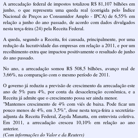
A arrecadação federal de impostos totalizou R$ 81,107 bilhões em
junho, o que representa uma queda real (corrigida pelo Índice
Nacional de Preços ao Consumidor Amplo - IPCA) de 6,55% em
relação a junho do ano passado, de acordo com dados divulgados
nesta terça-feira (24) pela Receita Federal.
A queda, segundo a Receita, foi causada, principalmente, por uma
redução da lucratividade das empresas em relação a 2011, e por um
recolhimento extra que impactou positivamente o resultado de junho
do ano passado.
No ano, a arrecadação somou R$ 508,5 bilhões, avanço real de
3,66%, na comparação com o mesmo período de 2011.
O governo já reduziu a previsão de crescimento da arrecadação este
ano de 5% para 4%, por conta da desaceleração econômica, e a
Receita já admite que o crescimento possa ser ainda menor.
"Mantemos crescimento de 4% com viés de baixa. Pode ficar um
pouco menos de 4%, em 3,5%", disse nesta terça-feira a secretária-
adjunta da Receita Federal, Zayda Manatta, em entrevista coletiva.
Em 2011, a arrecadação cresceu 10,10% em relação ao ano
anterior.
(Com informações do Valor e da Reuters)