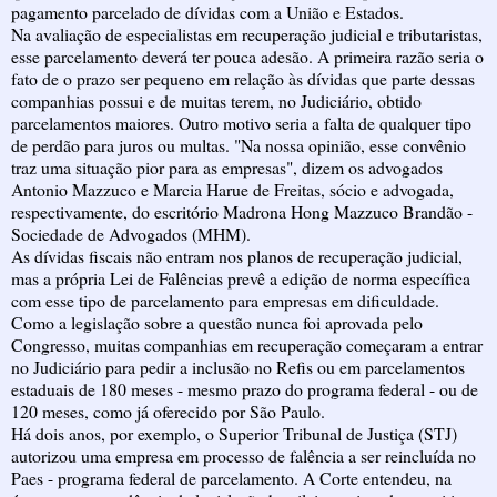
pagamento parcelado de dívidas com a União e Estados.
Na avaliação de especialistas em recuperação judicial e tributaristas,
esse parcelamento deverá ter pouca adesão. A primeira razão seria o
fato de o prazo ser pequeno em relação às dívidas que parte dessas
companhias possui e de muitas terem, no Judiciário, obtido
parcelamentos maiores. Outro motivo seria a falta de qualquer tipo
de perdão para juros ou multas. "Na nossa opinião, esse convênio
traz uma situação pior para as empresas", dizem os advogados
Antonio Mazzuco e Marcia Harue de Freitas, sócio e advogada,
respectivamente, do escritório Madrona Hong Mazzuco Brandão -
Sociedade de Advogados (MHM).
As dívidas fiscais não entram nos planos de recuperação judicial,
mas a própria Lei de Falências prevê a edição de norma específica
com esse tipo de parcelamento para empresas em dificuldade.
Como a legislação sobre a questão nunca foi aprovada pelo
Congresso, muitas companhias em recuperação começaram a entrar
no Judiciário para pedir a inclusão no Refis ou em parcelamentos
estaduais de 180 meses - mesmo prazo do programa federal - ou de
120 meses, como já oferecido por São Paulo.
Há dois anos, por exemplo, o Superior Tribunal de Justiça (STJ)
autorizou uma empresa em processo de falência a ser reincluída no
Paes - programa federal de parcelamento. A Corte entendeu, na