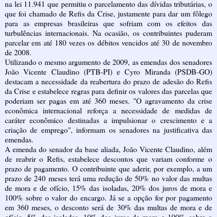
na lei 11.941 que permitiu o parcelamento das dívidas tributárias, o
que foi chamado de Refis da Crise, justamente para dar um fôlego
para as empresas brasileiras que sofriam com os efeitos das
turbulências internacionais. Na ocasião, os contribuintes puderam
parcelar em até 180 vezes os débitos vencidos até 30 de novembro
de 2008.
Utilizando o mesmo argumento de 2009, as emendas dos senadores
João Vicente Claudino (PTB-PI) e Cyro Miranda (PSDB-GO)
destacam a necessidade da reabertura do prazo de adesão do Refis
da Crise e estabelece regras para definir os valores das parcelas que
poderiam ser pagas em até 360 meses. "O agravamento da crise
econômica internacional reforça a necessidade de medidas de
caráter econômico destinadas a impulsionar o crescimento e a
criação de emprego", informam os senadores na justificativa das
emendas.
A emenda do senador da base aliada, João Vicente Claudino, além
de reabrir o Refis, estabelece descontos que variam conforme o
prazo de pagamento. O contribuinte que aderir, por exemplo, a um
prazo de 240 meses terá uma redução de 50% no valor das multas
de mora e de ofício, 15% das isoladas, 20% dos juros de mora e
100% sobre o valor do encargo. Já se a opção for por pagamento
em 360 meses, o desconto será de 30% das multas de mora e de
ofício, 5% das isoladas, 10% dos juros de mora e 100% sobre o