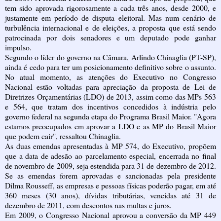
tem sido aprovada rigorosamente a cada três anos, desde 2000, e
justamente em período de disputa eleitoral. Mas num cenário de
turbulência internacional e de eleições, a proposta que está sendo
patrocinada por dois senadores e um deputado pode ganhar
impulso.
Segundo o líder do governo na Câmara, Arlindo Chinaglia (PT-SP),
ainda é cedo para ter um posicionamento definitivo sobre o assunto.
No atual momento, as atenções do Executivo no Congresso
Nacional estão voltadas para apreciação da proposta de Lei de
Diretrizes Orçamentárias (LDO) de 2013, assim como das MPs 563
e 564, que tratam dos incentivos concedidos à indústria pelo
governo federal na segunda etapa do Programa Brasil Maior. "Agora
estamos preocupados em aprovar a LDO e as MP do Brasil Maior
que podem cair", ressaltou Chinaglia.
As duas emendas apresentadas à MP 574, do Executivo, propõem
que a data de adesão ao parcelamento especial, encerrada no final
de novembro de 2009, seja estendida para 31 de dezembro de 2012.
Se as emendas forem aprovadas e sancionadas pela presidente
Dilma Rousseff, as empresas e pessoas físicas poderão pagar, em até
360 meses (30 anos), dívidas tributárias, vencidas até 31 de
dezembro de 2011, com descontos nas multas e juros.
Em 2009, o Congresso Nacional aprovou a conversão da MP 449