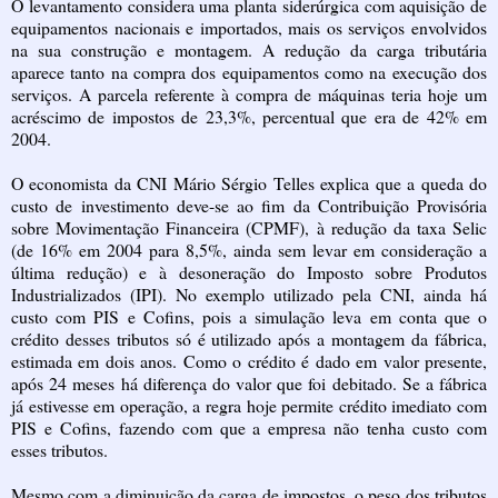
O levantamento considera uma planta siderúrgica com aquisição de
equipamentos nacionais e importados, mais os serviços envolvidos
na sua construção e montagem. A redução da carga tributária
aparece tanto na compra dos equipamentos como na execução dos
serviços. A parcela referente à compra de máquinas teria hoje um
acréscimo de impostos de 23,3%, percentual que era de 42% em
2004.
O economista da CNI Mário Sérgio Telles explica que a queda do
custo de investimento deve-se ao fim da Contribuição Provisória
sobre Movimentação Financeira (CPMF), à redução da taxa Selic
(de 16% em 2004 para 8,5%, ainda sem levar em consideração a
última redução) e à desoneração do Imposto sobre Produtos
Industrializados (IPI). No exemplo utilizado pela CNI, ainda há
custo com PIS e Cofins, pois a simulação leva em conta que o
crédito desses tributos só é utilizado após a montagem da fábrica,
estimada em dois anos. Como o crédito é dado em valor presente,
após 24 meses há diferença do valor que foi debitado. Se a fábrica
já estivesse em operação, a regra hoje permite crédito imediato com
PIS e Cofins, fazendo com que a empresa não tenha custo com
esses tributos.
Mesmo com a diminuição da carga de impostos, o peso dos tributos