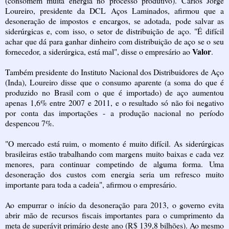
(consomem muita energia no processo produtivo). Carlos Jorge
Loureiro, presidente da DCL Aços Laminados, afirmou que a
desoneração de impostos e encargos, se adotada, pode salvar as
siderúrgicas e, com isso, o setor de distribuição de aço. "É difícil
achar que dá para ganhar dinheiro com distribuição de aço se o seu
Valor
fornecedor, a siderúrgica, está mal", disse o empresário ao
.
Também presidente do Instituto Nacional dos Distribuidores de Aço
(Inda), Loureiro disse que o consumo aparente (a soma do que é
produzido no Brasil com o que é importado) de aço aumentou
apenas 1,6% entre 2007 e 2011, e o resultado só não foi negativo
por conta das importações - a produção nacional no período
despencou 7%.
"O mercado está ruim, o momento é muito difícil. As siderúrgicas
brasileiras estão trabalhando com margens muito baixas e cada vez
menores, para continuar competindo de alguma forma. Uma
desoneração dos custos com energia seria um refresco muito
importante para toda a cadeia", afirmou o empresário.
Ao empurrar o início da desoneração para 2013, o governo evita
abrir mão de recursos fiscais importantes para o cumprimento da
meta de superávit primário deste ano (R$ 139,8 bilhões). Ao mesmo