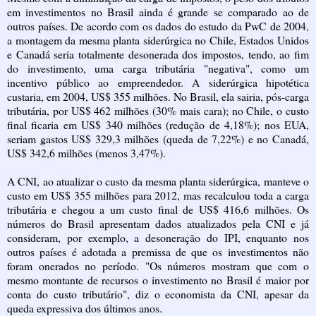
em investimentos no Brasil ainda é grande se comparado ao de
outros países. De acordo com os dados do estudo da PwC de 2004,
a montagem da mesma planta siderúrgica no Chile, Estados Unidos
e Canadá seria totalmente desonerada dos impostos, tendo, ao fim
do investimento, uma carga tributária "negativa", como um
incentivo público ao empreendedor. A siderúrgica hipotética
custaria, em 2004, US$ 355 milhões. No Brasil, ela sairia, pós-carga
tributária, por US$ 462 milhões (30% mais cara); no Chile, o custo
final ficaria em US$ 340 milhões (redução de 4,18%); nos EUA,
seriam gastos US$ 329,3 milhões (queda de 7,22%) e no Canadá,
US$ 342,6 milhões (menos 3,47%).
A CNI, ao atualizar o custo da mesma planta siderúrgica, manteve o
custo em US$ 355 milhões para 2012, mas recalculou toda a carga
tributária e chegou a um custo final de US$ 416,6 milhões. Os
números do Brasil apresentam dados atualizados pela CNI e já
consideram, por exemplo, a desoneração do IPI, enquanto nos
outros países é adotada a premissa de que os investimentos não
foram onerados no período. "Os números mostram que com o
mesmo montante de recursos o investimento no Brasil é maior por
conta do custo tributário", diz o economista da CNI, apesar da
queda expressiva dos últimos anos.