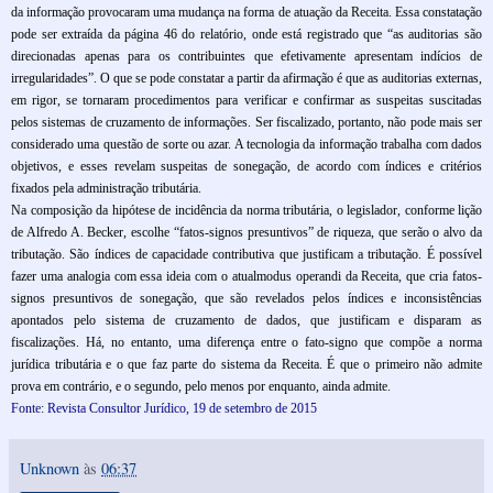
da informação provocaram uma mudança na forma de atuação da Receita. Essa constatação
pode ser extraída da página 46 do relatório, onde está registrado que “as auditorias são
direcionadas apenas para os contribuintes que efetivamente apresentam indícios de
irregularidades”. O que se pode constatar a partir da afirmação é que as auditorias externas,
em rigor, se tornaram procedimentos para verificar e confirmar as suspeitas suscitadas
pelos sistemas de cruzamento de informações. Ser fiscalizado, portanto, não pode mais ser
considerado uma questão de sorte ou azar. A tecnologia da informação trabalha com dados
objetivos, e esses revelam suspeitas de sonegação, de acordo com índices e critérios
fixados pela administração tributária.
Na composição da hipótese de incidência da norma tributária, o legislador, conforme lição
de Alfredo A. Becker, escolhe “fatos-signos presuntivos” de riqueza, que serão o alvo da
tributação. São índices de capacidade contributiva que justificam a tributação. É possível
fazer uma analogia com essa ideia com o atualmodus operandi da Receita, que cria fatos-
signos presuntivos de sonegação, que são revelados pelos índices e inconsistências
apontados pelo sistema de cruzamento de dados, que justificam e disparam as
fiscalizações. Há, no entanto, uma diferença entre o fato-signo que compõe a norma
jurídica tributária e o que faz parte do sistema da Receita. É que o primeiro não admite
prova em contrário, e o segundo, pelo menos por enquanto, ainda admite.
Fonte: Revista Consultor Jurídico, 19 de setembro de 2015
Unknown
às
06:37