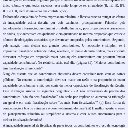
único tributo, o que, todos sabemos, está muito longe de ser a realidade (II, IE, IR, IPI,
IOF e ITR, além do universo das contribuições).
Embora não esteja dito de forma expressa no relatório, a Receita procura mitigar os efeitos
da incapacidade acima descrita por dois caminhos, principalmente. Primeiro, pela
tecnologia da informação, que diminui o trabalho humano, pois proporciona o cruzamento
de dados, que aumentam em qualidade e em quantidade na mesma proporção que cresce o
número de obrigações acessórias que devem ser cumpridas pelos contribuintes. Segundo,
pela atuação mais efetiva nos grandes contribuintes. O raciocínio é simples: se é
impossível fiscalizar e cobrar de todos, revela-se, do ponto de vista prático, mais eficiente
direcionar esforços em proporção maior para aqueles contribuintes que possuem “maior
capacidade contributiva”. No relatório, aliás, está dito (página 35): “Maiores contribuintes
têm fiscalização diferenciada”.
Ninguém discute que os contribuintes abastados devem contribuir mais com os cofres
públicos. No entanto, a contribuição deve ser maior em razão e na proporção da maior
capacidade contributiva, e não por conta da menor capacidade de fiscalização da Receita.
Essa afirmação suscita as seguintes perguntas: (i) A não arrecadação da parcela dos
contribuintes “não tão bem fiscalizados” não acaba por implicar no aumento da tributação
em geral e em mais fiscalização sobre “os mais bem fiscalizados”? (ii) Essa forma de
compensação é boa ou ruim para o desenvolvimento do país? (iii) É melhor apertar o cerco
do planejamento tributário ou simplificar o sistema e criar outros mecanismos para a
melhor fiscalização de todos?
A incapacidade material de fiscalizar de perto todos os contribuintes e o uso da tecnologia