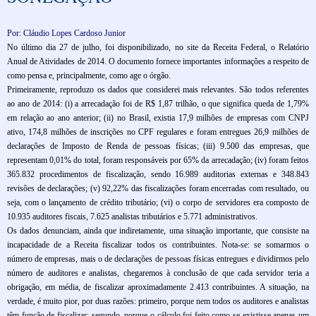
Por: Cláudio Lopes Cardoso Junior
No último dia 27 de julho, foi disponibilizado, no site da Receita Federal, o Relatório
Anual de Atividades de 2014. O documento fornece importantes informações a respeito de
como pensa e, principalmente, como age o órgão.
Primeiramente, reproduzo os dados que considerei mais relevantes. São todos referentes
ao ano de 2014: (i) a arrecadação foi de R$ 1,87 trilhão, o que significa queda de 1,79%
em relação ao ano anterior; (ii) no Brasil, existia 17,9 milhões de empresas com CNPJ
ativo, 174,8 milhões de inscrições no CPF regulares e foram entregues 26,9 milhões de
declarações de Imposto de Renda de pessoas físicas; (iii) 9.500 das empresas, que
representam 0,01% do total, foram responsáveis por 65% da arrecadação; (iv) foram feitos
365.832 procedimentos de fiscalização, sendo 16.989 auditorias externas e 348.843
revisões de declarações; (v) 92,22% das fiscalizações foram encerradas com resultado, ou
seja, com o lançamento de crédito tributário; (vi) o corpo de servidores era composto de
10.935 auditores fiscais, 7.625 analistas tributários e 5.771 administrativos.
Os dados denunciam, ainda que indiretamente, uma situação importante, que consiste na
incapacidade de a Receita fiscalizar todos os contribuintes. Nota-se: se somarmos o
número de empresas, mais o de declarações de pessoas físicas entregues e dividirmos pelo
número de auditores e analistas, chegaremos à conclusão de que cada servidor teria a
obrigação, em média, de fiscalizar aproximadamente 2.413 contribuintes. A situação, na
verdade, é muito pior, por duas razões: primeiro, porque nem todos os auditores e analistas
têm função de fiscalizar; segundo, porque o cálculo foi feito como se existisse apenas um