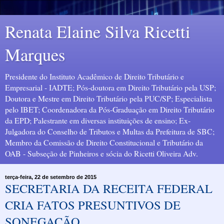
Renata Elaine Silva Ricetti
Marques
Presidente do Instituto Acadêmico de Direito Tributário e
Empresarial - IADTE; Pós-doutora em Direito Tributário pela USP;
Doutora e Mestre em Direito Tributário pela PUC/SP; Especialista
pelo IBET; Coordenadora da Pós-Graduação em Direito Tributário
da EPD; Palestrante em diversas instituições de ensino; Ex-
Julgadora do Conselho de Tributos e Multas da Prefeitura de SBC;
Membro da Comissão de Direito Constitucional e Tributário da
OAB - Subseção de Pinheiros e sócia do Ricetti Oliveira Adv.
terça-feira, 22 de setembro de 2015
SECRETARIA DA RECEITA FEDERAL
CRIA FATOS PRESUNTIVOS DE
SONEGAÇÃO