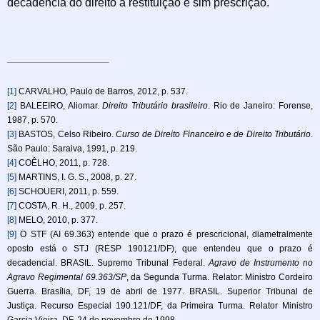
decadência do direito à restituição e sim prescrição.
[1]
CARVALHO, Paulo de Barros, 2012, p. 537.
[2]
BALEEIRO, Aliomar.
Direito Tributário brasileiro
. Rio de Janeiro: Forense,
1987, p. 570.
[3]
BASTOS, Celso Ribeiro.
Curso de Direito Financeiro e de Direito Tributário
.
São Paulo: Saraiva, 1991, p. 219.
[4]
COÊLHO, 2011, p. 728.
[5]
MARTINS, I. G. S., 2008, p. 27.
[6]
SCHOUERI, 2011, p. 559.
[7]
COSTA, R. H., 2009, p. 257.
[8]
MELO, 2010, p. 377.
[9]
O STF (AI 69.363) entende que o prazo é prescricional, diametralmente
oposto está o STJ (RESP 190121/DF), que entendeu que o prazo é
decadencial. BRASIL. Supremo Tribunal Federal.
Agravo de Instrumento no
Agravo Regimental 69.363/SP
, da Segunda Turma. Relator: Ministro Cordeiro
Guerra. Brasília, DF, 19 de abril de 1977. BRASIL. Superior Tribunal de
Justiça. Recurso Especial 190.121/DF, da Primeira Turma. Relator Ministro
Garcia Vieira, DF, 24 de novembro de 1998.