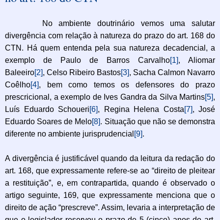
No ambiente doutrinário vemos uma salutar
divergência com relação à natureza do prazo do art. 168 do
CTN. Há quem entenda pela sua natureza decadencial, a
exemplo de Paulo de Barros Carvalho
[1]
, Aliomar
Baleeiro
[2]
, Celso Ribeiro Bastos
[3]
, Sacha Calmon Navarro
Coêlho
[4]
, bem como temos os defensores do prazo
prescricional, a exemplo de Ives Gandra da Silva Martins
[5]
,
Luís Eduardo Schoueri
[6]
, Regina Helena Costa
[7]
, José
Eduardo Soares de Melo
[8]
. Situação que não se demonstra
diferente no ambiente jurisprudencial
[9]
.
A divergência é justificável quando da leitura da redação do
art. 168, que expressamente refere-se ao “direito de pleitear
a restituição”, e, em contrapartida, quando é observado o
artigo seguinte, 169, que expressamente menciona que o
direito de ação “prescreve”. Assim, levaria a interpretação de
que o legislador reservou o prazo de 5 (cinco) anos do art.