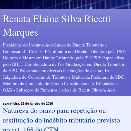
Renata Elaine Silva Ricetti
Marques
Presidente do Instituto Acadêmico de Direito Tributário e
Empresarial - IADTE; Pós-doutora em Direito Tributário pela USP;
Doutora e Mestre em Direito Tributário pela PUC/SP; Especialista
pelo IBET; Coordenadora da Pós-Graduação em Direito Tributário
da EPD; Palestrante em diversas instituições de ensino; Ex-
Julgadora do Conselho de Tributos e Multas da Prefeitura de SBC;
Membro da Comissão de Direito Constitucional e Tributário da
OAB - Subseção de Pinheiros e sócia do Ricetti Oliveira Adv.
sexta-feira, 15 de janeiro de 2016
Natureza do prazo para repetição ou
restituição do indébito tributário previsto
no art. 168 do CTN