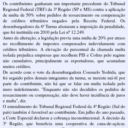
Os contribuintes ganharam um importante precedente do Tribunal
Regional Federal (TRF) da 3ª Região (SP e MS) contra a aplicação
de multa de 50% sobre pedidos de ressarcimento ou compensação
de créditos tributários negados pela Receita Federal. Os
desembargadores da 6ª Turma afastaram a imposição da penalidade,
que foi instituída em 2010 pela Lei nº 12.249.
Antes da alteração, a legislação previa uma multa de 20% por atraso
no recolhimento de impostos compensados indevidamente com
créditos tributários. A elevação do percentual da chamada multa
isolada prejudica empresas que recolhem PIS e Cofins pelo regime
não cumulativo, principalmente as exportadoras, que acumulam
muitos créditos.
De acordo com o voto da desembargadora Consuelo Yoshida, que
foi seguido pelos demais integrantes da turma, se inexiste má-fé por
parte do contribuinte, não há que se falar em multa isolada pelo
mero indeferimento. "Enquanto não são decididos os pedidos de
ressarcimento ou compensação, não deve haver incidência de juros
e multa", diz.
O entendimento do Tribunal Regional Federal da 4ª Região (Sul do
país) também é favorável ao contribuinte. Em julho do ano passado,
a Corte Especial declarou a cobrança inconstitucional. A decisão da
3ª Região, que beneficia uma cooperativa de cana-de-açúcar,