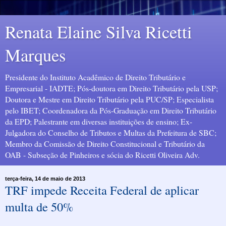
Renata Elaine Silva Ricetti
Marques
Presidente do Instituto Acadêmico de Direito Tributário e
Empresarial - IADTE; Pós-doutora em Direito Tributário pela USP;
Doutora e Mestre em Direito Tributário pela PUC/SP; Especialista
pelo IBET; Coordenadora da Pós-Graduação em Direito Tributário
da EPD; Palestrante em diversas instituições de ensino; Ex-
Julgadora do Conselho de Tributos e Multas da Prefeitura de SBC;
Membro da Comissão de Direito Constitucional e Tributário da
OAB - Subseção de Pinheiros e sócia do Ricetti Oliveira Adv.
terça-feira, 14 de maio de 2013
TRF impede Receita Federal de aplicar
multa de 50%