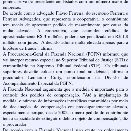
porém, serve de precedente em Estados com um número maior de
empresas.
De acordo com o advogado Flávio Ferreira, do escritório Ferreira e
Ferreira Advogados, que representa a cooperativa, o contribuinte
tem receio de apresentar pedido de ressarcimento por causa da
multa elevada. A cooperativa, que acumulou créditos de
aproximadamente R$ 3 milhões, poderia ser penalizada em R$ 1,8
milhão, com juros. "A decisão admite multa elevada apenas para a
hipótese de fraude", afirma.
A Procuradoria-Geral da Fazenda Nacional (PGFN) informou que
vai interpor recurso especial no Superior Tribunal de Justiça (STJ) e
extraordinário no Supremo Tribunal Federal (STF). "Os tribunais
superiores deverão colocar um ponto final no debate", afirma o
procurador Leonardo Curty, coordenador da Divisão de
Acompanhamento Especial da PGFN.
A Fazenda Nacional argumenta que a medida é importante para o
controle dos pedidos de compensação. "Até a implantação da
medida, o número de informações inverídicas transmitidas por meio
de declarações de compensação era preocupantemente elevado,
especialmente porque, desde 2002, o mero pedido do contribuinte
tem a capacidade de extinguir o débito objeto de compensação", diz
o procurador.
De acordo com a Fazenda Nacional, não existe no ordenamento