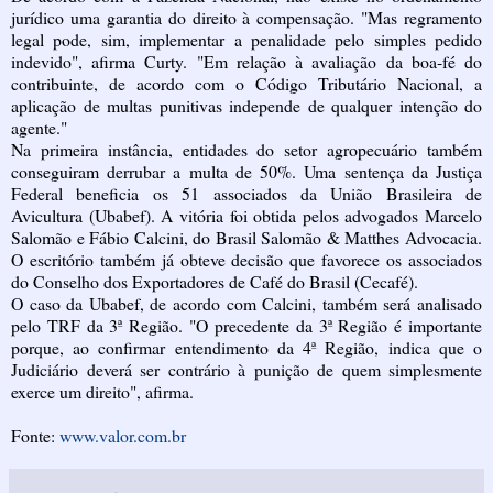
jurídico uma garantia do direito à compensação. "Mas regramento
legal pode, sim, implementar a penalidade pelo simples pedido
indevido", afirma Curty. "Em relação à avaliação da boa-fé do
contribuinte, de acordo com o Código Tributário Nacional, a
aplicação de multas punitivas independe de qualquer intenção do
agente."
Na primeira instância, entidades do setor agropecuário também
conseguiram derrubar a multa de 50%. Uma sentença da Justiça
Federal beneficia os 51 associados da União Brasileira de
Avicultura (Ubabef). A vitória foi obtida pelos advogados Marcelo
Salomão e Fábio Calcini, do Brasil Salomão & Matthes Advocacia.
O escritório também já obteve decisão que favorece os associados
do Conselho dos Exportadores de Café do Brasil (Cecafé).
O caso da Ubabef, de acordo com Calcini, também será analisado
pelo TRF da 3ª Região. "O precedente da 3ª Região é importante
porque, ao confirmar entendimento da 4ª Região, indica que o
Judiciário deverá ser contrário à punição de quem simplesmente
exerce um direito", afirma.
Fonte:
www.valor.com.br