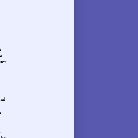
a
ra
auro
nal
a
e
ise