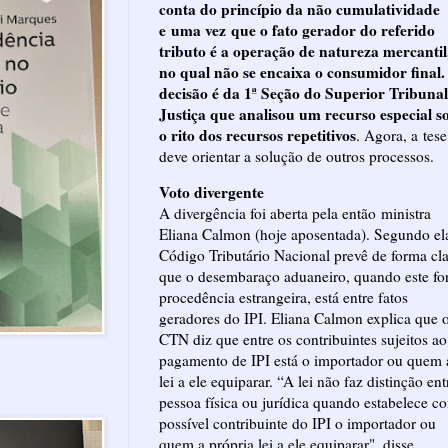
conta do princípio da não cumulatividade
e uma vez que o fato gerador do referido
tributo é a operação de natureza mercantil
no qual não se encaixa o consumidor final.
decisão é da 1ª Seção do Superior Tribunal
Justiça que analisou um recurso especial s
o rito dos recursos repetitivos
. Agora, a tese
deve orientar a solução de outros processos.
Voto divergente
A divergência foi aberta pela então ministra
Eliana Calmon (hoje aposentada). Segundo el
Código Tributário Nacional prevê de forma cl
que o desembaraço aduaneiro, quando este fo
procedência estrangeira, está entre fatos
geradores do IPI. Eliana Calmon explica que 
CTN diz que entre os contribuintes sujeitos ao
pagamento de IPI está o importador ou quem 
lei a ele equiparar. “A lei não faz distinção ent
pessoa física ou jurídica quando estabelece c
possível contribuinte do IPI o importador ou
quem a própria lei a ele equiparar", disse.