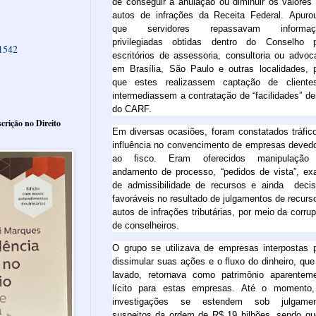
de conseguir a anulação ou diminuir os valores
autos de infrações da Receita Federal.
Apuro
que servidores repassavam informaç
privilegiadas obtidas dentro do Conselho 
61542
escritórios de assessoria, consultoria ou advoc
em Brasília, São Paulo e outras localidades, 
que estes realizassem captação de cliente
intermediassem a contratação de “facilidades” de
do CARF.
crição no Direito
Em diversas ocasiões, foram constatados tráfic
influência no convencimento de empresas deved
ao fisco. Eram oferecidos manipulação
andamento de processo, “pedidos de vista”, e
de admissibilidade de recursos e ainda deci
favoráveis no resultado de julgamentos de recurs
autos de infrações tributárias, por meio da corru
de conselheiros.
O grupo se utilizava de empresas interpostas 
dissimular suas ações e o fluxo do dinheiro, que
lavado, retornava como patrimônio aparentem
lícito para estas empresas. Até o momento
investigações se estendem sob julgamen
suspeitos
da ordem de R$ 19 bilhões, sendo qu