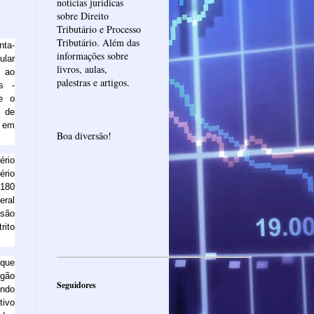
notícias jurídicas
sobre Direito
Tributário e Processo
Tributário. Além das
nta-
informações sobre
ular
livros, aulas,
 ao
palestras e artigos.
is -
e o
s de
s em
Boa diversão!
ério
ério
180
eral
nsão
rito
 que
gão
Seguidores
ndo
tivo