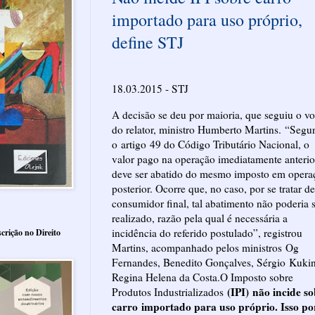
importado para uso próprio,
define STJ
18.03.2015 - STJ
A decisão se deu por maioria, que seguiu o vo
do relator, ministro Humberto Martins. “
Segu
o
artigo
49 do Código Tributário Nacional
, o
valor pago na operação imediatamente anterio
deve ser abatido do mesmo imposto em opera
posterior. Ocorre que, no caso, por se tratar de
consumidor final, tal abatimento não poderia 
realizado, razão pela qual é necessária a
incidência do referido postulado”, registrou
crição no Direito
Martins, acompanhado pelos ministros
Og
Fernandes, Benedito Gonçalves, Sérgio
Kuki
Regina Helena da Costa.
O Imposto sobre
(IPI) não incide s
Produtos Industrializados
carro importado para uso próprio. Isso po