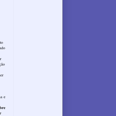
to
ndo
r
ção
ser
na
e
obre
r