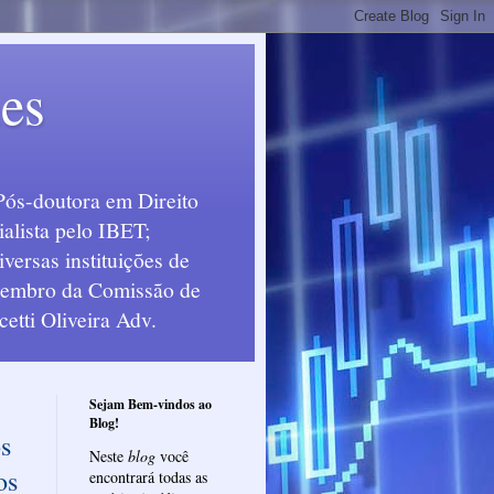
ues
Pós-doutora em Direito
alista pelo IBET;
ersas instituições de
 Membro da Comissão de
etti Oliveira Adv.
Sejam Bem-vindos ao
Blog!
os
Neste
blog
você
os
encontrará todas as