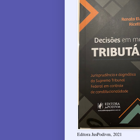
Editora JusPodivm, 2021