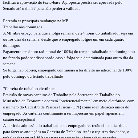
facilitar a aprovação do texto-base. A proposta precisa ser aprovada pelo
Senado até o dia 27 para não perder a validade.
Entenda as principais mudanças na MP
Trabalho aos domingos
A MP abre espaço para que a folga semanal de 24 horas do trabalhador seja em
outros dias da semana, desde que o empregado folgue um em cada quatro
domingos
Pagamento em dobro (adicional de 100%) do tempo trabalhado no domingo ou
no feriado pode ser dispensado caso a folga seja determinada para outro dia da
semana
Se folga não ocorrer, empregado continuará a ter direito ao adicional de 100%
pelo domingo ou feriado trabalhado
?Carteira de trabalho eletrônica
Emissão de novas carteiras de Trabalho pela Secretaria de Trabalho do
Ministério da Economia ocorrerá “preferencialmente” em meio eletrônico, com
o número do Cadastro de Pessoas Físicas (CPF) como identificação única do
empregado. As carteiras continuarão a ser impressas em papel, apenas em
caráter excepcional
A partir da admissão do trabalhador, os empregadores terão cinco dias úteis
para fazer as anotações na Carteira de Trabalho. Após o registro dos dados, o
trabalhador tem até 48 horas para ter acesso às informações inseridas.