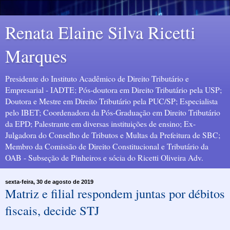
Renata Elaine Silva Ricetti
Marques
Presidente do Instituto Acadêmico de Direito Tributário e
Empresarial - IADTE; Pós-doutora em Direito Tributário pela USP;
Doutora e Mestre em Direito Tributário pela PUC/SP; Especialista
pelo IBET; Coordenadora da Pós-Graduação em Direito Tributário
da EPD; Palestrante em diversas instituições de ensino; Ex-
Julgadora do Conselho de Tributos e Multas da Prefeitura de SBC;
Membro da Comissão de Direito Constitucional e Tributário da
OAB - Subseção de Pinheiros e sócia do Ricetti Oliveira Adv.
sexta-feira, 30 de agosto de 2019
Matriz e filial respondem juntas por débitos
fiscais, decide STJ