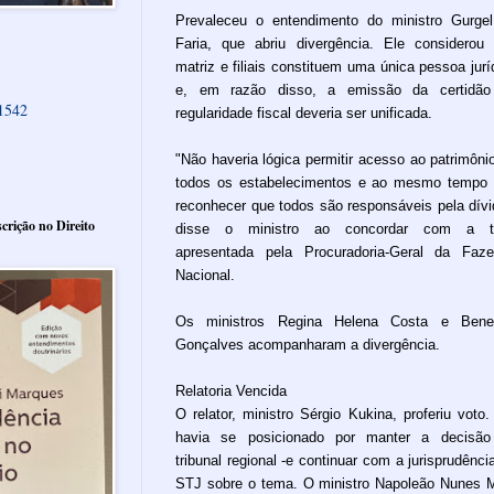
Prevaleceu o entendimento do ministro Gurge
Faria, que abriu divergência. Ele considerou
matriz e filiais constituem uma única pessoa jurí
e, em razão disso, a emissão da certidão
61542
regularidade fiscal deveria ser unificada.
"Não haveria lógica permitir acesso ao patrimôni
todos os estabelecimentos e ao mesmo tempo
reconhecer que todos são responsáveis pela dívi
crição no Direito
disse o ministro ao concordar com a t
apresentada pela Procuradoria-Geral da Faz
Nacional.
Os ministros Regina Helena Costa e Bened
Gonçalves acompanharam a divergência.
Relatoria Vencida
O relator, ministro Sérgio Kukina, proferiu voto.
havia se posicionado por manter a decisão
tribunal regional -e continuar com a jurisprudênci
STJ sobre o tema. O ministro Napoleão Nunes 