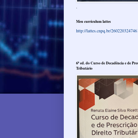
.
Meu curriculum lattes
http://lattes.cnpq.br/26022032474
6ª ed. do Curso de Decadência e de Pres
Tributário