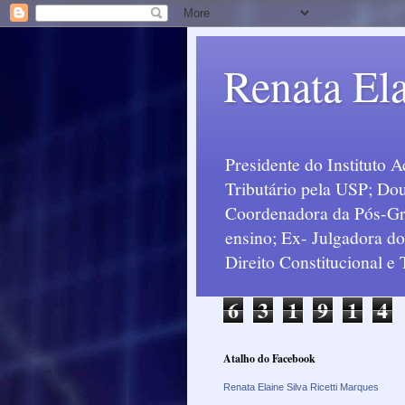
Renata Ela
Presidente do Instituto 
Tributário pela USP; Dou
Coordenadora da Pós-Grad
ensino; Ex- Julgadora d
Direito Constitucional e
6
3
1
9
1
4
Atalho do Facebook
Renata Elaine Silva Ricetti Marques