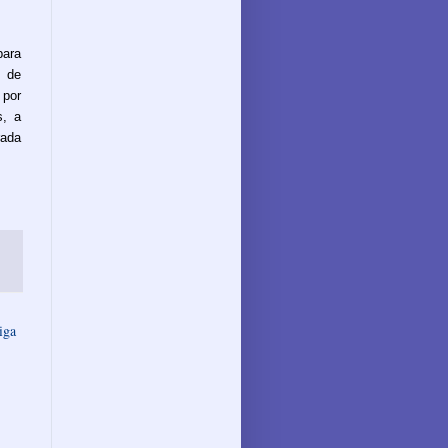
para
a de
 por
s, a
rada
iga