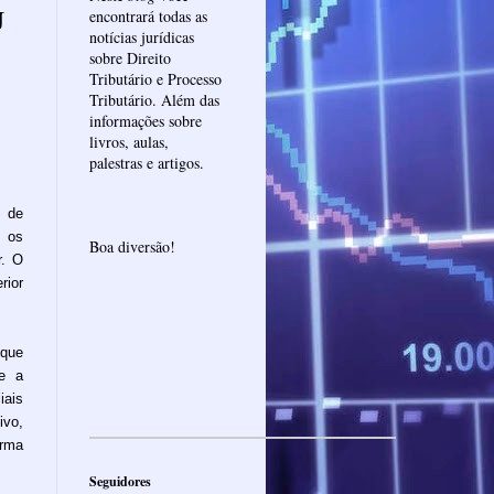
J
encontrará todas as
notícias jurídicas
sobre Direito
Tributário e Processo
Tributário. Além das
informações sobre
livros, aulas,
palestras e artigos.
 de
s os
Boa diversão!
r. O
rior
 que
ue a
iais
ivo,
orma
Seguidores