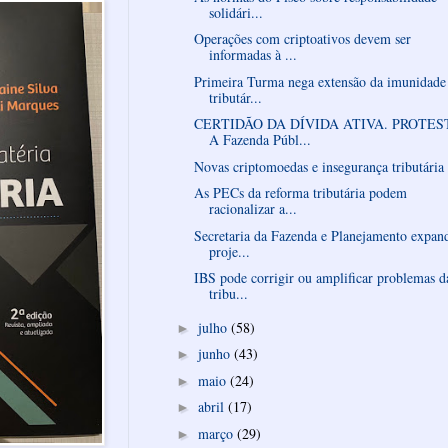
solidári...
Operações com criptoativos devem ser
informadas à ...
Primeira Turma nega extensão da imunidade
tributár...
CERTIDÃO DA DÍVIDA ATIVA. PROTES
A Fazenda Públ...
Novas criptomoedas e insegurança tributária
As PECs da reforma tributária podem
racionalizar a...
Secretaria da Fazenda e Planejamento expan
proje...
IBS pode corrigir ou amplificar problemas d
tribu...
julho
(58)
►
junho
(43)
►
maio
(24)
►
abril
(17)
►
março
(29)
►