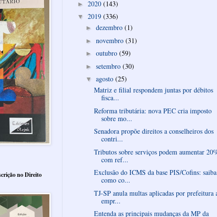
2020
(143)
►
2019
(336)
▼
dezembro
(1)
►
novembro
(31)
►
outubro
(59)
►
setembro
(30)
►
agosto
(25)
▼
Matriz e filial respondem juntas por débitos
fisca...
Reforma tributária: nova PEC cria imposto
sobre mo...
Senadora propõe direitos a conselheiros dos
contri...
Tributos sobre serviços podem aumentar 20
com ref...
Exclusão do ICMS da base PIS/Cofins: saiba
crição no Direito
como co...
TJ-SP anula multas aplicadas por prefeitura 
empr...
Entenda as principais mudanças da MP da