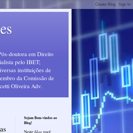
ues
Pós-doutora em Direito
alista pelo IBET;
ersas instituições de
 Membro da Comissão de
etti Oliveira Adv.
Sejam Bem-vindos ao
Blog!
tas
Neste
blog
você