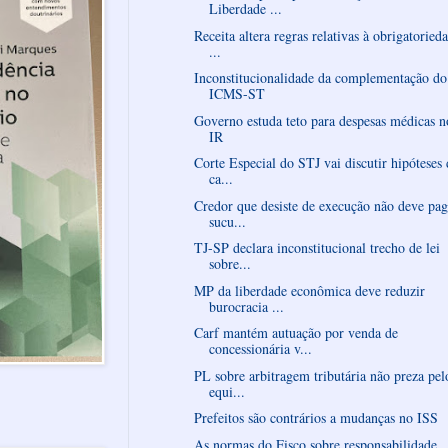
Liberdade ...
Receita altera regras relativas à obrigatoried
...
Inconstitucionalidade da complementação do
ICMS-ST
Governo estuda teto para despesas médicas n
IR
Corte Especial do STJ vai discutir hipóteses 
ca...
Credor que desiste de execução não deve pag
sucu...
TJ-SP declara inconstitucional trecho de lei
sobre...
MP da liberdade econômica deve reduzir
burocracia ...
Carf mantém autuação por venda de
concessionária v...
PL sobre arbitragem tributária não preza pel
equi...
Prefeitos são contrários a mudanças no ISS
As normas do Fisco sobre responsabilidade