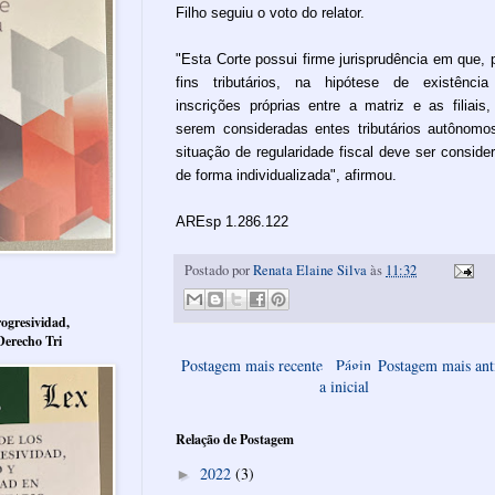
Filho seguiu o voto do relator.
"Esta Corte possui firme jurisprudência em que, 
fins tributários, na hipótese de existênci
inscrições próprias entre a matriz e as filiais,
serem consideradas entes tributários autônomo
situação de regularidade fiscal deve ser conside
de forma individualizada", afirmou.
AREsp 1.286.122
Postado por
Renata Elaine Silva
às
11:32
ogresividad,
Derecho Tri
Postagem mais recente
Págin
Postagem mais ant
a inicial
Relação de Postagem
2022
(3)
►