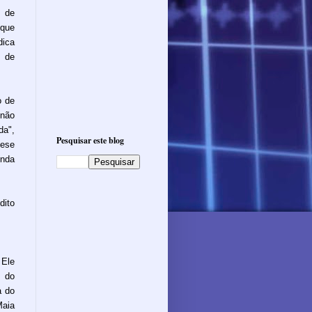
l de
 que
dica
 de
o de
 não
da",
Pesquisar este blog
ese
enda
ito
 Ele
 do
a do
Maia