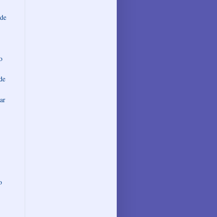
ade
o
de
ar
o