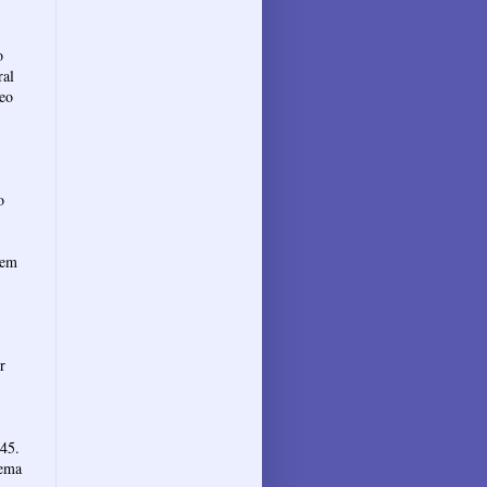
o
ral
neo
o
 em
r
 45.
Tema