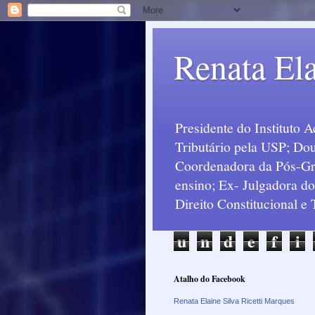
Renata Ela
Presidente do Instituto 
Tributário pela USP; Dou
Coordenadora da Pós-Grad
ensino; Ex- Julgadora d
Direito Constitucional e
u
n
d
e
f
i
Atalho do Facebook
Renata Elaine Silva Ricetti Marques