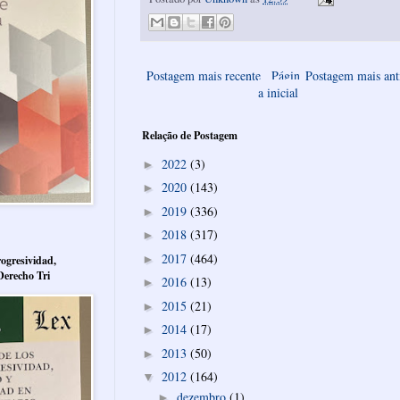
Postagem mais recente
Págin
Postagem mais ant
a inicial
Relação de Postagem
2022
(3)
►
2020
(143)
►
2019
(336)
►
2018
(317)
►
2017
(464)
►
ogresividad,
Derecho Tri
2016
(13)
►
2015
(21)
►
2014
(17)
►
2013
(50)
►
2012
(164)
▼
dezembro
(1)
►