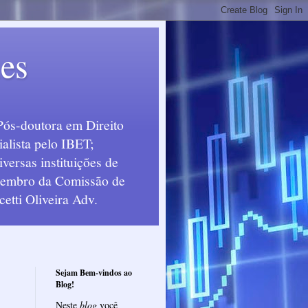
ues
Pós-doutora em Direito
alista pelo IBET;
ersas instituições de
 Membro da Comissão de
etti Oliveira Adv.
Sejam Bem-vindos ao
Blog!
Neste
blog
você