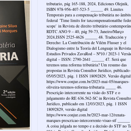
tributario, pág 165-188, 2024, Ediciones Olejnik,
ISBN 978-956-407-523-5 ______ 49. Limites
Temporais para a compensação tributária no âmbit
federal ´Time limits for taxcompensationatthe fede
scope` in Revista de direito tributário contemporâ
RDTC ANO 9 – 40, pág 59-73, Janeiro/Março
2024,ISSN 2525-4626 ______ 48. Traducción y
Derecho: La Contribución de Vilém Flusser y el
Dialogismo entre la Teoría del Lenguaje in Revista
Estudios Privados ZavaRod – Nº10 / 2023-1 Versã
digital – ISSN: 2790-2641 ______ 47. Será que
teremos uma reforma tributária? Um resumo das
propostas in Revista Consultor Jurídico, publicado
05/05/2023, pág. 1 ISSN 18092829, Versão digital
https://www.conjur.com.br/2023-mai-05/marques-
oliveira-teremos-reforma-tributaria _____ 46.
Prescrição intercorrente na visão do STF e o
julgamento do RE 636.562-SC in Revista Consulto
Jurídico, publicado em 12/03/2023, pág. 1 ISSN
18092829, versão digital
https://www.conjur.com.br/2023-mar-12/renata-
marques-prescricao-intercorrente-visao-stf ______
A coisa julgada no tempo e a decisão do STF no 