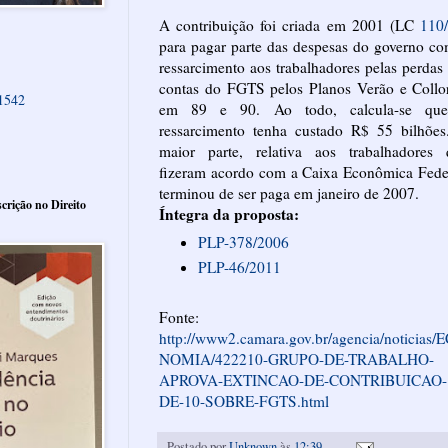
A contribuição foi criada em 2001 (LC
110
para pagar parte das despesas do governo c
ressarcimento aos trabalhadores pelas perdas
contas do FGTS pelos Planos Verão e Collo
61542
em 89 e 90. Ao todo, calcula-se qu
ressarcimento tenha custado R$ 55 bilhões
maior parte, relativa aos trabalhadores 
fizeram acordo com a Caixa Econômica Fede
terminou de ser paga em janeiro de 2007.
crição no Direito
Íntegra da proposta:
PLP-378/2006
PLP-46/2011
Fonte:
http://www2.camara.gov.br/agencia/noticias/
NOMIA/422210-GRUPO-DE-TRABALHO-
APROVA-EXTINCAO-DE-CONTRIBUICAO-
DE-10-SOBRE-FGTS.html
Postado por
Unknown
às
12:39