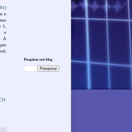
/01
)
om o
 nas
r 1,
e o
. A
que
ral,
Pesquisar este blog
ECO