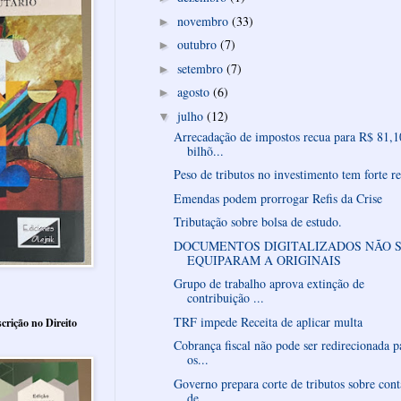
novembro
(33)
►
outubro
(7)
►
setembro
(7)
►
agosto
(6)
►
julho
(12)
▼
Arrecadação de impostos recua para R$ 81,1
bilhõ...
Peso de tributos no investimento tem forte r
Emendas podem prorrogar Refis da Crise
Tributação sobre bolsa de estudo.
DOCUMENTOS DIGITALIZADOS NÃO 
EQUIPARAM A ORIGINAIS
Grupo de trabalho aprova extinção de
contribuição ...
TRF impede Receita de aplicar multa
crição no Direito
Cobrança fiscal não pode ser redirecionada p
os...
Governo prepara corte de tributos sobre cont
de ...