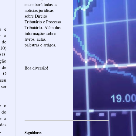
encontrará todas as
notícias jurídicas
sobre Direito
Tributário e Processo
Tributário. Além das
o e
informações sobre
r a
livros, aulas,
 de
palestras e artigos.
(10)
PSD-
ição
 de
Boa diversão!
. O
 seu
 ser
e o
 do
e a
 das
.
Seguidores