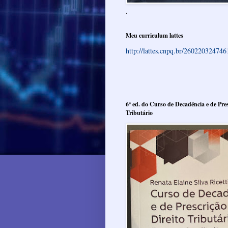
.
Meu curriculum lattes
http://lattes.cnpq.br/26022032474
6ª ed. do Curso de Decadência e de Pres
Tributário