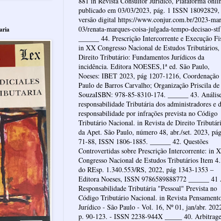
881 in Revista Consultor Jurídico, Plataforma onli
publicado em 03/03/2023, pág. 1 ISSN 18092829,
versão digital https://www.conjur.com.br/2023-mar
03/renata-marques-coisa-julgada-tempo-decisao-stf
aria
______ 44. Prescrição Intercorrente e Execução Fi
in XX Congresso Nacional de Estudos Tributários,
Direito Tributário: Fundamentos Jurídicos da
incidência. Editora NOESES,1ª ed. São Paulo,
Noeses: IBET 2023, pág 1207-1216, Coordenação
Paulo de Barros Carvalho; Organização Priscila de
SouzaISBN: 978-85-8310-174. ______ 43. Anális
responsabilidade Tributária dos administradores e 
responsabilidade por infrações prevista no Código
Tributário Nacional. in Revista de Direito Tributár
da Apet. São Paulo, número 48, abr./set. 2023, pá
71-88, ISSN 1806-1885. ______ 42. Questões
Controvertidas sobre Prescrição Intercorrente: in 
Congresso Nacional de Estudos Tributários Item 4
do REsp. 1.340.553/RS, 2022, pág 1343-1353 –
Editora Noeses, ISSN 9786589888772 ______ 41
Responsabilidade Tributária "Pessoal" Prevista no
Código Tributário Nacional. in Revista Pensament
Jurídico - São Paulo - Vol. 16, Nº 01, jan/abr. 202
p. 90-123. - ISSN 2238-944X _____ 40. Arbitrag