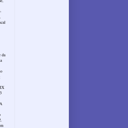
ne,
-
.
scal
e da
da
io
g
XIX
.3
 A
o
2.
em