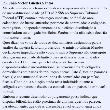
João Victor Guedes Santos
Por
Mais de uma década transcorreu desde o ajuizamento da ação direta
de inconstitucionalidade (ADI) nº 2.588 no Supremo Tribunal
Federal (STF) contra a tributação imediata, ao final do ano-
calendário, de lucros auferidos por meio de controladas e coligadas
estrangeiras, independentemente da sua efetiva distribuição à
controladora ou coligada brasileira. Porém, ainda não existe decisão
final sobre o tema.
Quer dizer, os votos de todos os dez ministros designados para a
análise da matéria já foram proferidos - o ministro Gilmar Mendes
declarou-se impedido e não votou -, mas o Supremo não conseguiu
alcançar um resultado definitivo para as diversas possibilidades
envolvidas. Definiu-se que a tributação de lucros não
disponibilizados é inconstitucional se provenientes de coligadas
domiciliadas em países de tributação normal (isto é, fora de paraísos
fiscais) e constitucional se oriundos de controladas em paraísos
fiscais. Contudo, a situação ainda resta indefinida quanto a
coligadas em paraísos fiscais e a controladas em países de tributação
normal.
Embora o recente desenrolar do julgamento possa indicar que
disputas bilionárias estão próximas de um fim, quer nos parecer,
paradoxalmente, que outras discussões envolvendo o tema ainda