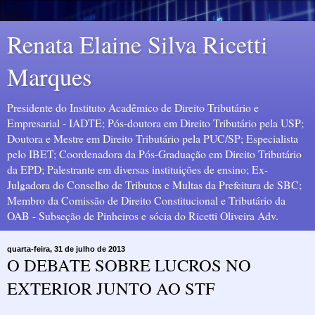
Renata Elaine Silva Ricetti
Marques
Presidente do Instituto Acadêmico de Direito Tributário e
Empresarial - IADTE; Pós-doutora em Direito Tributário pela USP;
Doutora e Mestre em Direito Tributário pela PUC/SP; Especialista
pelo IBET; Coordenadora da Pós-Graduação em Direito Tributário
da EPD; Palestrante em diversas instituições de ensino; Ex-
Julgadora do Conselho de Tributos e Multas da Prefeitura de SBC;
Membro da Comissão de Direito Constitucional e Tributário da
OAB - Subseção de Pinheiros e sócia do Ricetti Oliveira Adv.
quarta-feira, 31 de julho de 2013
O DEBATE SOBRE LUCROS NO
EXTERIOR JUNTO AO STF