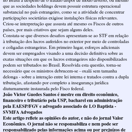
que as sociedades holdings devem possuir estrutura operacional
substancial no país estrangeiro, como se a atividade de concentrar
participações societárias exigisse instalações físicas relevantes.
Criou-se interpretação que assusta até mesmo os Fiscos de outros
países, por mais criativos que sejam alguns deles.
Constata-se que diversos desafios apresentam-se ao STF em relação
à tributação dos lucros auferidos no exterior por meio de controladas
e coligadas estrangeiras. Em primeiro lugar, esforços adicionais
devem ser empregados visando a uma decisão definitiva sobre as
exatas situações em que os lucros estrangeiros não disponibilizados
podem ser tributados no Brasil. Resolvida esta questão, torna-se
necessário que os ministros debrucem-se - oxalá sem tamanha
delonga - sobre a interação entre lei interna e tratados contra a dupla
tributação, afastando por completo a insegurança jurídica
diuturnamente instaurada pelo Fisco federal.
João Victor Guedes Santos é mestre em direito econômico,
financeiro e tributário pela USP, bacharel em administração
pela EAESP/FGV e advogado associado de LO Baptista -
SVMFA Advogados
Este artigo reflete as opiniões do autor, e não do jornal Valor
Econômico. O jornal não se responsabiliza e nem pode ser
responsabilizado pelas informações acima ou por prejuízos de