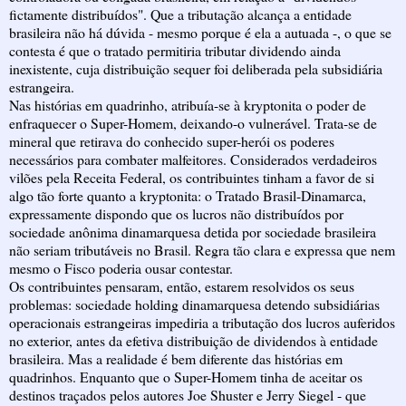
fictamente distribuídos". Que a tributação alcança a entidade
brasileira não há dúvida - mesmo porque é ela a autuada -, o que se
contesta é que o tratado permitiria tributar dividendo ainda
inexistente, cuja distribuição sequer foi deliberada pela subsidiária
estrangeira.
Nas histórias em quadrinho, atribuía-se à kryptonita o poder de
enfraquecer o Super-Homem, deixando-o vulnerável. Trata-se de
mineral que retirava do conhecido super-herói os poderes
necessários para combater malfeitores. Considerados verdadeiros
vilões pela Receita Federal, os contribuintes tinham a favor de si
algo tão forte quanto a kryptonita: o Tratado Brasil-Dinamarca,
expressamente dispondo que os lucros não distribuídos por
sociedade anônima dinamarquesa detida por sociedade brasileira
não seriam tributáveis no Brasil. Regra tão clara e expressa que nem
mesmo o Fisco poderia ousar contestar.
Os contribuintes pensaram, então, estarem resolvidos os seus
problemas: sociedade holding dinamarquesa detendo subsidiárias
operacionais estrangeiras impediria a tributação dos lucros auferidos
no exterior, antes da efetiva distribuição de dividendos à entidade
brasileira. Mas a realidade é bem diferente das histórias em
quadrinhos. Enquanto que o Super-Homem tinha de aceitar os
destinos traçados pelos autores Joe Shuster e Jerry Siegel - que