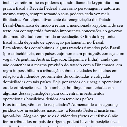
inclusive retiram-lhe os poderes quando diante da kryptonita -, na
prática fiscal a Receita Federal atua como personagem e autora ao
mesmo tempo, sempre tornando seus poderes cada vez mais
ilimitados. Participou ativamente da renegociação do Tratado
Brasil-Dinamarca de modo a retirar a mencionada kryptonita de seu
texto, em contrapartida fazendo importantes concessões ao governo
dinamarquês, tudo em prol da arrecadação. O fim da kryptonita
fiscal ainda depende de aprovação parlamentar no Brasil.
Para alento dos contribuintes, alguns tratados firmados pelo Brasil
(por coincidência, com países cujo nome em português começa com
vogal - Argentina, Áustria, Equador, Espanha e Índia), ainda que
não contenham a mesma previsão do tratado com a Dinamarca, em
regra impossibilitam a tributação sobre sociedades brasileiras em
relação a dividendos provenientes de controladas e coligadas
domiciliadas em tais países. Seja por razões de sinergia operacional
ou de otimização fiscal (ou ambas), holdings foram criadas em
algumas dessas jurisdições para concentrar investimentos
operacionais brasileiros detidos em terceiros países.
E os tratados, vêm sendo respeitados? Aumentando a insegurança
jurídica dos investidores nacionais, a Receita Federal insiste em
ignorá-los. Alega-se que se os dividendos (fictos ou efetivos) não
foram tributados no país de origem, poderá haver imposição fiscal
no Brasil a despeito de o tratado dispor de modo diverso, ou mesmo