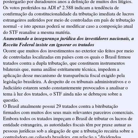
postergarão por duradouros anos a definição de muitos dos litígios.
Os votos proferidos na ADI nº 2.588 indicam a tendência de
confirmação da constitucionalidade da tributação imediata de lucros
estrangeiros auferidos por meio de controladas em país de tributação
normal - e isto apenas poderá se modificar caso a composição atual
do STF reanalise a mesma matéria.
Aumentando a insegurança jurídica dos investidores nacionais, a
Receita Federal insiste em ignorar os tratados
Ocorre que muitos dos investimentos no exterior são feitos por meio
de controladas localizadas em países com os quais o Brasil firmou
tratados contra a dupla tributação, que constituem instrumentos
bilaterais que, numa análise estritamente técnica, impedem a
aplicação desse mecanismo de transparência fiscal exigido pela
legislação brasileira. A despeito de os tribunais administrativos e o
Judiciário estarem sendo constantemente provocados a analisar o
tema à luz dos tratados, o STF ainda não se debruçou sobre a
questão.
O Brasil atualmente possui 29 tratados contra a bitributação
firmados com muitos dos seus mais relevantes parceiros comerciais.
Embora todos os tratados impeçam o Brasil de tributar os lucros de
entidade estrangeira, as autoridades fiscais têm por praxe autuar as
pessoas jurídicas sob a alegação de que a tributação recairia sobre a
controladora ou coligada brasileira, em relação a "dividendos