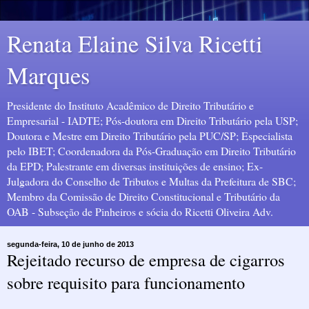
Renata Elaine Silva Ricetti
Marques
Presidente do Instituto Acadêmico de Direito Tributário e
Empresarial - IADTE; Pós-doutora em Direito Tributário pela USP;
Doutora e Mestre em Direito Tributário pela PUC/SP; Especialista
pelo IBET; Coordenadora da Pós-Graduação em Direito Tributário
da EPD; Palestrante em diversas instituições de ensino; Ex-
Julgadora do Conselho de Tributos e Multas da Prefeitura de SBC;
Membro da Comissão de Direito Constitucional e Tributário da
OAB - Subseção de Pinheiros e sócia do Ricetti Oliveira Adv.
segunda-feira, 10 de junho de 2013
Rejeitado recurso de empresa de cigarros
sobre requisito para funcionamento