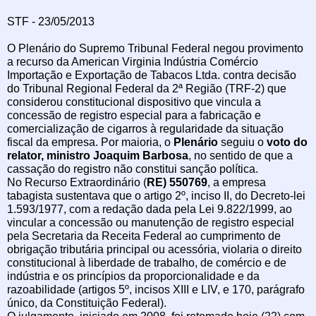
STF - 23/05/2013
O Plenário do Supremo Tribunal Federal negou provimento
a recurso da American Virginia Indústria Comércio
Importação e Exportação de Tabacos Ltda. contra decisão
do Tribunal Regional Federal da 2ª Região (TRF-2) que
considerou constitucional dispositivo que vincula a
concessão de registro especial para a fabricação e
comercialização de cigarros à regularidade da situação
fiscal da empresa. Por maioria, o
Plenário
seguiu o
voto do
relator, ministro Joaquim Barbosa
, no sentido de que a
cassação do registro não constitui sanção política.
No Recurso Extraordinário (
RE) 550769
, a empresa
tabagista sustentava que o artigo 2º, inciso II, do Decreto-lei
1.593/1977, com a redação dada pela Lei 9.822/1999, ao
vincular a concessão ou manutenção de registro especial
pela Secretaria da Receita Federal ao cumprimento de
obrigação tributária principal ou acessória, violaria o direito
constitucional à liberdade de trabalho, de comércio e de
indústria e os princípios da proporcionalidade e da
razoabilidade (artigos 5º, incisos XIII e LIV, e 170, parágrafo
único, da Constituição Federal).