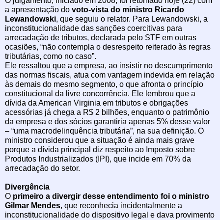
O julgamento, iniciado em 2008, foi retomado hoje (22) com
a apresentação do
voto-vista do
ministro Ricardo
Lewandowski
, que seguiu o relator. Para Lewandowski, a
inconstitucionalidade das sanções coercitivas para
arrecadação de tributos, declarada pelo STF em outras
ocasiões, “não contempla o desrespeito reiterado às regras
tributárias, como no caso”.
Ele ressaltou que a empresa, ao insistir no descumprimento
das normas fiscais, atua com vantagem indevida em relação
às demais do mesmo segmento, o que afronta o princípio
constitucional da livre concorrência. Ele lembrou que a
dívida da American Virginia em tributos e obrigações
acessórias já chega a R$ 2 bilhões, enquanto o patrimônio
da empresa e dos sócios garantiria apenas 5% desse valor
– “uma macrodelinquência tributária”, na sua definição. O
ministro considerou que a situação é ainda mais grave
porque a dívida principal diz respeito ao Imposto sobre
Produtos Industrializados (IPI), que incide em 70% da
arrecadação do setor.
Divergência
O
primeiro a divergir desse entendimento foi o ministro
Gilmar Mendes
, que reconhecia incidentalmente a
inconstitucionalidade do dispositivo legal e dava provimento