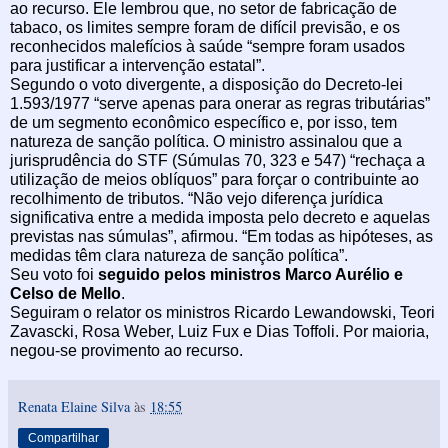
ao recurso. Ele lembrou que, no setor de fabricação de
tabaco, os limites sempre foram de difícil previsão, e os
reconhecidos malefícios à saúde “sempre foram usados
para justificar a intervenção estatal”.
Segundo o voto divergente, a disposição do Decreto-lei
1.593/1977 “serve apenas para onerar as regras tributárias”
de um segmento econômico específico e, por isso, tem
natureza de sanção política. O ministro assinalou que a
jurisprudência do STF (Súmulas 70, 323 e 547) “rechaça a
utilização de meios oblíquos” para forçar o contribuinte ao
recolhimento de tributos. “Não vejo diferença jurídica
significativa entre a medida imposta pelo decreto e aquelas
previstas nas súmulas”, afirmou. “Em todas as hipóteses, as
medidas têm clara natureza de sanção política”.
Seu voto foi
seguido pelos ministros Marco Aurélio e
Celso de Mello
.
Seguiram o relator os ministros Ricardo Lewandowski, Teori
Zavascki, Rosa Weber, Luiz Fux e Dias Toffoli. Por maioria,
negou-se provimento ao recurso.
Renata Elaine Silva
às
18:55
Compartilhar