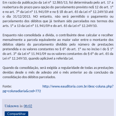
Em razão da publicação da Lei nº 12.865/13, foi determinado pelo art. 17 a
reabertura do prazo para opção do parcelamento previsto no§ 12 do art. 1º
e no art. 7º da Lei nº 11.941/09 e no § 18 do art. 65 da Lei nº 12.249/10 até
o dia 31/12/2013. NO entanto, não será permitido o pagamento ou
parcelamento dos débitos que já tenham sido parcelados nos termos dos
arts. 1º a 13 da Lei nº 11.941/09 e do art. 65 da Lei nº 12.249/10.
Enquanto não consolidada a dívida, o contribuinte deve calcular e recolher
mensalmente a parcela equivalente ao maior valor entre o montante dos
débitos objeto do parcelamento dividido pelo número de prestações
pretendida e os valores constantes no § 6º do art. 1º ou no inciso I do § 1º
do art. 3º da Lei nº 11.941/09 ou os valores constantes do § 6º do art. 65 da
Lei nº 12.249/10, quando aplicável a referida Lei.
Quando da consolidação, será exigida a regularidade de todas as prestações
devidas desde o mês de adesão até o mês anterior ao da conclusão da
consolidação dos débitos parcelados.
Fonte:
http://www.eauditoria.com.br/desc-coluna.php?
pg=colunadiaria&cod=772
Unknown
às
06:02
Compartilhar