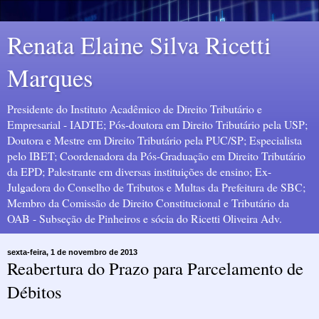
Renata Elaine Silva Ricetti
Marques
Presidente do Instituto Acadêmico de Direito Tributário e
Empresarial - IADTE; Pós-doutora em Direito Tributário pela USP;
Doutora e Mestre em Direito Tributário pela PUC/SP; Especialista
pelo IBET; Coordenadora da Pós-Graduação em Direito Tributário
da EPD; Palestrante em diversas instituições de ensino; Ex-
Julgadora do Conselho de Tributos e Multas da Prefeitura de SBC;
Membro da Comissão de Direito Constitucional e Tributário da
OAB - Subseção de Pinheiros e sócia do Ricetti Oliveira Adv.
sexta-feira, 1 de novembro de 2013
Reabertura do Prazo para Parcelamento de
Débitos