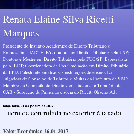
Renata Elaine Silva Ricetti
Marques
Presidente do Instituto Acadêmico de Direito Tributário e
Empresarial - IADTE; Pós-doutora em Direito Tributário pela USP;
Doutora e Mestre em Direito Tributário pela PUC/SP; Especialista
pelo IBET; Coordenadora da Pós-Graduação em Direito Tributário
da EPD; Palestrante em diversas instituições de ensino; Ex-
Julgadora do Conselho de Tributos e Multas da Prefeitura de SBC;
Membro da Comissão de Direito Constitucional e Tributário da
OAB - Subseção de Pinheiros e sócia do Ricetti Oliveira Adv.
terça-feira, 31 de janeiro de 2017
Lucro de controlada no exterior é taxado
Valor Econômico 26.01.2017