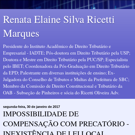
Renata Elaine Silva Ricetti
Marques
Presidente do Instituto Acadêmico de Direito Tributário e
Empresarial - IADTE; Pós-doutora em Direito Tributário pela USP;
Doutora e Mestre em Direito Tributário pela PUC/SP; Especialista
pelo IBET; Coordenadora da Pós-Graduação em Direito Tributário
da EPD; Palestrante em diversas instituições de ensino; Ex-
Julgadora do Conselho de Tributos e Multas da Prefeitura de SBC;
Membro da Comissão de Direito Constitucional e Tributário da
OAB - Subseção de Pinheiros e sócia do Ricetti Oliveira Adv.
segunda-feira, 30 de janeiro de 2017
IMPOSSIBILIDADE DE
COMPENSAÇÃO COM PRECATÓRIO -
INEXISTÊNCIA DE LEI LOCAL