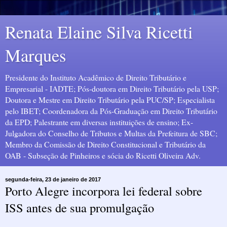
Renata Elaine Silva Ricetti
Marques
Presidente do Instituto Acadêmico de Direito Tributário e
Empresarial - IADTE; Pós-doutora em Direito Tributário pela USP;
Doutora e Mestre em Direito Tributário pela PUC/SP; Especialista
pelo IBET; Coordenadora da Pós-Graduação em Direito Tributário
da EPD; Palestrante em diversas instituições de ensino; Ex-
Julgadora do Conselho de Tributos e Multas da Prefeitura de SBC;
Membro da Comissão de Direito Constitucional e Tributário da
OAB - Subseção de Pinheiros e sócia do Ricetti Oliveira Adv.
segunda-feira, 23 de janeiro de 2017
Porto Alegre incorpora lei federal sobre
ISS antes de sua promulgação