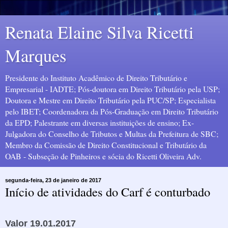
Renata Elaine Silva Ricetti
Marques
Presidente do Instituto Acadêmico de Direito Tributário e
Empresarial - IADTE; Pós-doutora em Direito Tributário pela USP;
Doutora e Mestre em Direito Tributário pela PUC/SP; Especialista
pelo IBET; Coordenadora da Pós-Graduação em Direito Tributário
da EPD; Palestrante em diversas instituições de ensino; Ex-
Julgadora do Conselho de Tributos e Multas da Prefeitura de SBC;
Membro da Comissão de Direito Constitucional e Tributário da
OAB - Subseção de Pinheiros e sócia do Ricetti Oliveira Adv.
segunda-feira, 23 de janeiro de 2017
Início de atividades do Carf é conturbado
Valor 19.01.2017