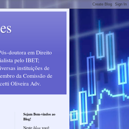
ues
Pós-doutora em Direito
alista pelo IBET;
ersas instituições de
 Membro da Comissão de
etti Oliveira Adv.
Sejam Bem-vindos ao
Blog!
Neste
blog
você