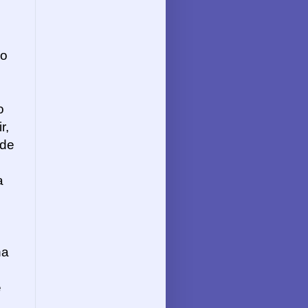
ão
o
r,
 de
a
na
e