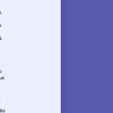
s.
o
á
o
que
s
o
tão