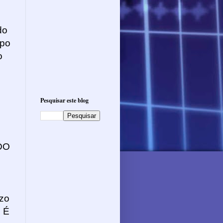
u
do
ipo
o
Pesquisar este blog
DO
azo
. É