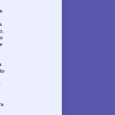
ue
a
o,
ão
re
a
ão
o
ra