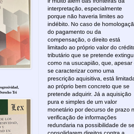
ir muito além das fronteiras da
interpretação, especialmente
porque não haveria limites ao
indébito. No caso de homologaç
do pagamento ou da
compensação, o direito está
limitado ao próprio valor do crédit
tributário que se pretende extingui
como na usucapião, que, apesar
se caracterizar como uma
prescrição aquisitiva, está limitad
ao próprio bem concreto que se
ogresividad,
Derecho Tri
pretende adquirir. Já a aquisição
pura e simples de um valor
monetário por decurso de prazo 
verificação de informações
redundaria na possibilidade de s
consolidarem direitos contra a