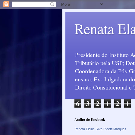
Renata Ela
Presidente do Instituto 
Tributário pela USP; Dou
Coordenadora da Pós-Grad
ensino; Ex- Julgadora d
Direito Constitucional e
6
3
2
1
2
1
Atalho do Facebook
Renata Elaine Silva Ricetti Marques