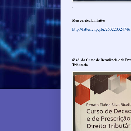
.
Meu curriculum lattes
http://lattes.cnpq.br/26022032474
6ª ed. do Curso de Decadência e de Pres
Tributário