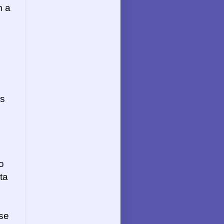
m a
as
o
ta
-se