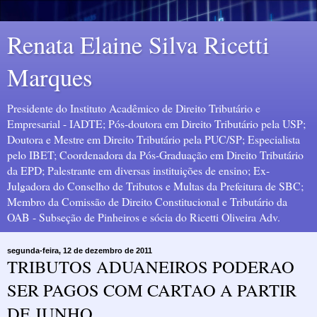
Renata Elaine Silva Ricetti
Marques
Presidente do Instituto Acadêmico de Direito Tributário e
Empresarial - IADTE; Pós-doutora em Direito Tributário pela USP;
Doutora e Mestre em Direito Tributário pela PUC/SP; Especialista
pelo IBET; Coordenadora da Pós-Graduação em Direito Tributário
da EPD; Palestrante em diversas instituições de ensino; Ex-
Julgadora do Conselho de Tributos e Multas da Prefeitura de SBC;
Membro da Comissão de Direito Constitucional e Tributário da
OAB - Subseção de Pinheiros e sócia do Ricetti Oliveira Adv.
segunda-feira, 12 de dezembro de 2011
TRIBUTOS ADUANEIROS PODERAO
SER PAGOS COM CARTAO A PARTIR
DE JUNHO