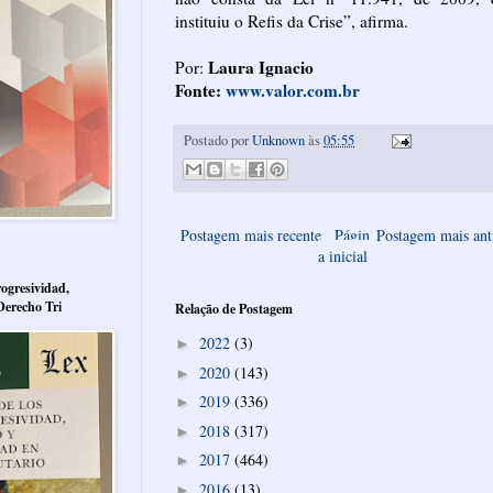
instituiu o Refis da Crise”, afirma.
Laura Ignacio
Por:
Fonte:
www.valor.com.br
Postado por
Unknown
às
05:55
Postagem mais recente
Págin
Postagem mais ant
a inicial
ogresividad,
Derecho Tri
Relação de Postagem
2022
(3)
►
2020
(143)
►
2019
(336)
►
2018
(317)
►
2017
(464)
►
2016
(13)
►