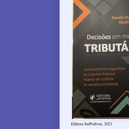
Editora JusPodivm, 2021