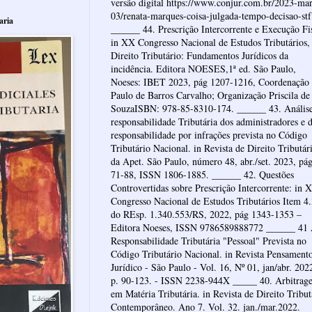
versão digital https://www.conjur.com.br/2023-mar
03/renata-marques-coisa-julgada-tempo-decisao-stf
aria
______ 44. Prescrição Intercorrente e Execução Fi
in XX Congresso Nacional de Estudos Tributários,
Direito Tributário: Fundamentos Jurídicos da
incidência. Editora NOESES,1ª ed. São Paulo,
Noeses: IBET 2023, pág 1207-1216, Coordenação
Paulo de Barros Carvalho; Organização Priscila de
SouzaISBN: 978-85-8310-174. ______ 43. Anális
responsabilidade Tributária dos administradores e 
responsabilidade por infrações prevista no Código
Tributário Nacional. in Revista de Direito Tributár
da Apet. São Paulo, número 48, abr./set. 2023, pá
71-88, ISSN 1806-1885. ______ 42. Questões
Controvertidas sobre Prescrição Intercorrente: in 
Congresso Nacional de Estudos Tributários Item 4
do REsp. 1.340.553/RS, 2022, pág 1343-1353 –
Editora Noeses, ISSN 9786589888772 ______ 41
Responsabilidade Tributária "Pessoal" Prevista no
Código Tributário Nacional. in Revista Pensament
Jurídico - São Paulo - Vol. 16, Nº 01, jan/abr. 202
p. 90-123. - ISSN 2238-944X _____ 40. Arbitrag
em Matéria Tributária. in Revista de Direito Tribut
Contemporâneo. Ano 7. Vol. 32. jan./mar.2022.