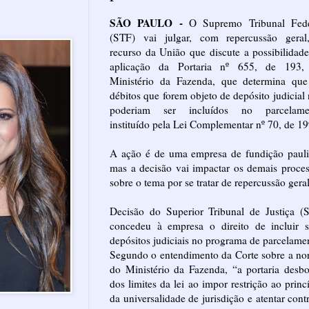
SÃO PAULO -
O Supremo Tribunal Fede
(STF) vai julgar, com repercussão geral
recurso da União que discute a possibilidad
aplicação da Portaria nº 655, de 193,
Ministério da Fazenda, que determina que
débitos que forem objeto de depósito judicial
poderiam ser incluídos no parcelame
instituído pela Lei Complementar nº 70, de 19
A ação é de uma empresa de fundição pauli
mas a decisão vai impactar os demais proce
sobre o tema por se tratar de repercussão geral
Decisão do Superior Tribunal de Justiça (
concedeu à empresa o direito de incluir s
depósitos judiciais no programa de parcelame
Segundo o entendimento da Corte sobre a n
do Ministério da Fazenda, “a portaria desb
dos limites da lei ao impor restrição ao princ
da universalidade de jurisdição e atentar cont