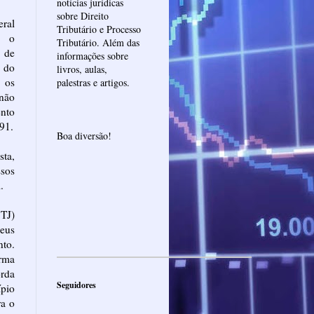
notícias jurídicas
sobre Direito
ral
Tributário e Processo
, o
Tributário. Além das
e de
informações sobre
 do
livros, aulas,
 os
palestras e artigos.
 não
nto
91.
Boa diversão!
sta,
ssos
.
STJ)
eus
nto.
orma
orda
Seguidores
ípio
ra o