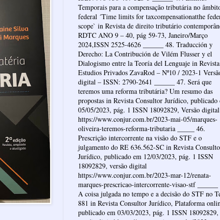
Temporais para a compensação tributária no âmbit
federal ´Time limits for taxcompensationatthe fede
scope` in Revista de direito tributário contemporâ
RDTC ANO 9 – 40, pág 59-73, Janeiro/Março
2024,ISSN 2525-4626 ______ 48. Traducción y
Derecho: La Contribución de Vilém Flusser y el
Dialogismo entre la Teoría del Lenguaje in Revista
Estudios Privados ZavaRod – Nº10 / 2023-1 Versã
digital – ISSN: 2790-2641 ______ 47. Será que
teremos uma reforma tributária? Um resumo das
propostas in Revista Consultor Jurídico, publicado
05/05/2023, pág. 1 ISSN 18092829, Versão digital
https://www.conjur.com.br/2023-mai-05/marques-
oliveira-teremos-reforma-tributaria _____ 46.
Prescrição intercorrente na visão do STF e o
julgamento do RE 636.562-SC in Revista Consulto
Jurídico, publicado em 12/03/2023, pág. 1 ISSN
18092829, versão digital
https://www.conjur.com.br/2023-mar-12/renata-
marques-prescricao-intercorrente-visao-stf ______
A coisa julgada no tempo e a decisão do STF no 
881 in Revista Consultor Jurídico, Plataforma onli
publicado em 03/03/2023, pág. 1 ISSN 18092829,