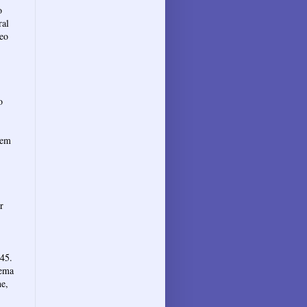
o
ral
neo
o
 em
r
 45.
Tema
ne,