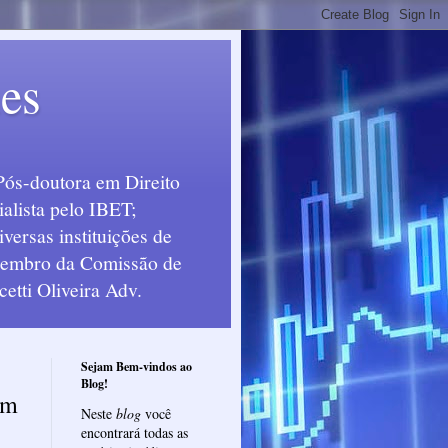
ues
Pós-doutora em Direito
alista pelo IBET;
ersas instituições de
 Membro da Comissão de
etti Oliveira Adv.
Sejam Bem-vindos ao
Blog!
em
Neste
blog
você
encontrará todas as