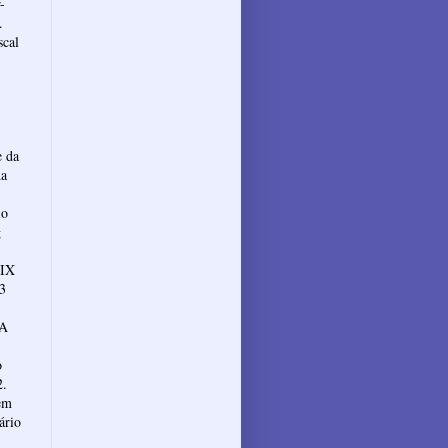
-
.
scal
e da
da
io
g
XIX
.3
 A
o
2.
em
ário