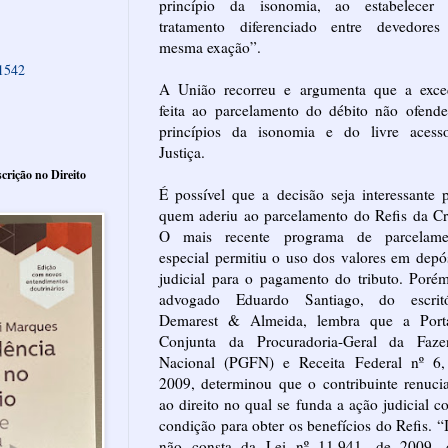
princípio da isonomia, ao estabelecer
tratamento diferenciado entre devedores
mesma exação”.
61542
A União recorreu e argumenta que a exce
feita ao parcelamento do débito não ofend
princípios da isonomia e do livre acess
Justiça.
crição no Direito
É possível que a decisão seja interessante 
quem aderiu ao parcelamento do Refis da Cr
O mais recente programa de parcelame
especial permitiu o uso dos valores em depó
judicial para o pagamento do tributo. Poré
advogado Eduardo Santiago, do escritó
Demarest & Almeida, lembra que a Porta
Conjunta da Procuradoria-Geral da Faze
Nacional (PGFN) e Receita Federal nº 6,
2009, determinou que o contribuinte renuci
ao direito no qual se funda a ação judicial 
condição para obter os benefícios do Refis. “
não consta da Lei nº 11.941, de 2009, 