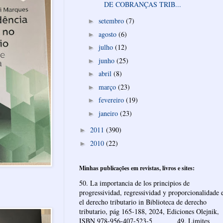
DE COBRANÇAS TRIB...
setembro
(7)
►
agosto
(6)
►
julho
(12)
►
junho
(25)
►
abril
(8)
►
março
(23)
►
fevereiro
(19)
►
janeiro
(23)
►
2011
(390)
►
2010
(22)
►
Minhas publicações em revistas, livros e sites:
50. La importancia de los principios de
progressividad, regressividad y proporcionalidade 
el derecho tributario in Biblioteca de derecho
tributario, pág 165-188, 2024, Ediciones Olejnik,
ISBN 978-956-407-523-5 ______ 49. Limites