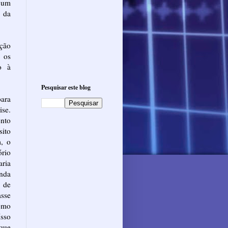
 um
 da
ção
e os
o à
Pesquisar este blog
para
ise.
nto
sito
m, o
rio
ria
nda
 de
asse
como
Isso
que