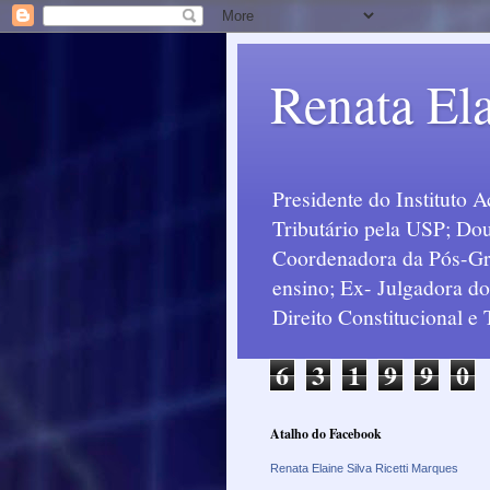
Renata Ela
Presidente do Instituto 
Tributário pela USP; Dou
Coordenadora da Pós-Grad
ensino; Ex- Julgadora d
Direito Constitucional e
6
3
1
9
9
0
Atalho do Facebook
Renata Elaine Silva Ricetti Marques