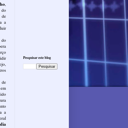
nho
,
e do
 de
a a
luir
, do
era
rço
idir
Pesquisar este blog
jo,
tros
 de
o em
ido
tura
ento
a a
eral
dia