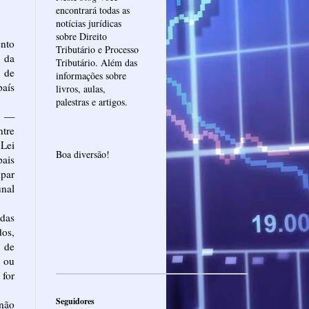
encontrará todas as
notícias jurídicas
sobre Direito
ento
Tributário e Processo
 da
Tributário. Além das
a de
informações sobre
aís
livros, aulas,
palestras e artigos.
s —
ntre
 Lei
Boa diversão!
pais
upar
nal
das
dos,
 de
 ou
for
Seguidores
 não