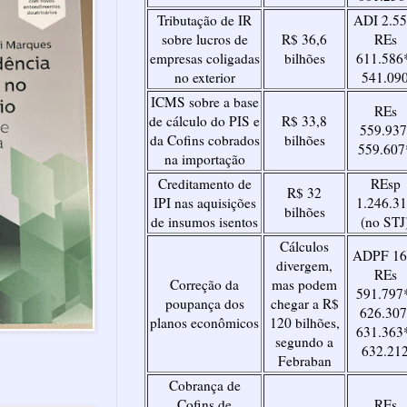
Tributação de IR
ADI 2.55
sobre lucros de
R$ 36,6
REs
empresas coligadas
bilhões
611.586
no exterior
541.09
ICMS sobre a base
REs
de cálculo do PIS e
R$ 33,8
559.937
da Cofins cobrados
bilhões
559.607
na importação
Creditamento de
REsp
R$ 32
IPI nas aquisições
1.246.3
bilhões
de insumos isentos
(no STJ
Cálculos
ADPF 16
divergem,
REs
Correção da
mas podem
591.797
poupança dos
chegar a R$
626.307
planos econômicos
120 bilhões,
631.363
segundo a
632.21
Febraban
Cobrança de
Cofins de
REs