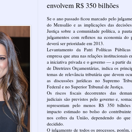
envolvem R$ 350 bilhões
Se o ano passado ficou marcado pelo julgam
do Mensalão e as implicações das decisões
Justiça sobre a comunidade política, a paut
julgamentos com reflexos na economia do p
deverá ser prioridade em 2013.
Levantamento da Patri Políticas Pública
empresa que atua nas relações institucionais e
a iniciativa privada e o governo — a partir da
de Diretrizes Orçamentárias, indica os princi
temas de relevância tributária que devem oc
as discussões jurídicas no Supremo Tribu
Federal e no Superior Tribunal de Justiça.
Os riscos fiscais decorrentes das deman
judiciais são previstos pelo governo e, soma
representam pelo menos R$ 350 bilhões
impacto estimado no bolso do contribuinte
nos cofres da União, dependendo do que 
decidido.
O julgamento de todos os processos, porém,