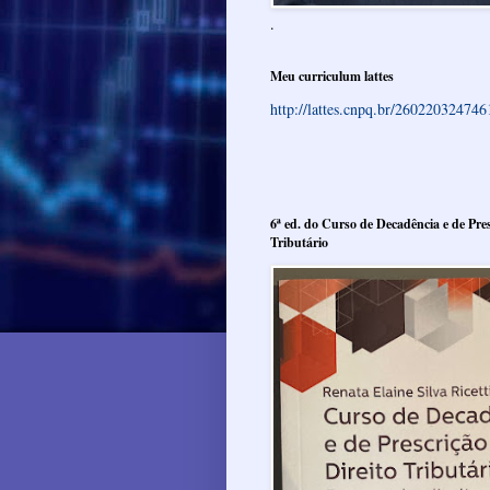
.
Meu curriculum lattes
http://lattes.cnpq.br/26022032474
6ª ed. do Curso de Decadência e de Pres
Tributário