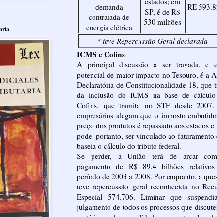
estados; em
demanda
RE 593.8
SP, é de R$
contratada de
530 milhões
energia elétrica
aria
* teve Repercussão Geral declarada
ICMS e Cofins
A principal discussão a ser travada, e 
potencial de maior impacto no Tesouro, é a 
Declaratória de Constitucionalidade 18, que t
da inclusão do ICMS na base de cálculo
Cofins, que tramita no STF desde 2007.
empresários alegam que o imposto embutido
preço dos produtos é repassado aos estados e
pode, portanto, ser vinculado ao faturamento
baseia o cálculo do tributo federal.
Se perder, a União terá de arcar co
pagamento de R$ 89,4 bilhões relativos
período de 2003 a 2008. Por enquanto, a que
teve repercussão geral reconhecida no Rec
Especial 574.706. Liminar que suspendi
julgamento de todos os processos que discut
matéria perdeu a validade, o que tem levad