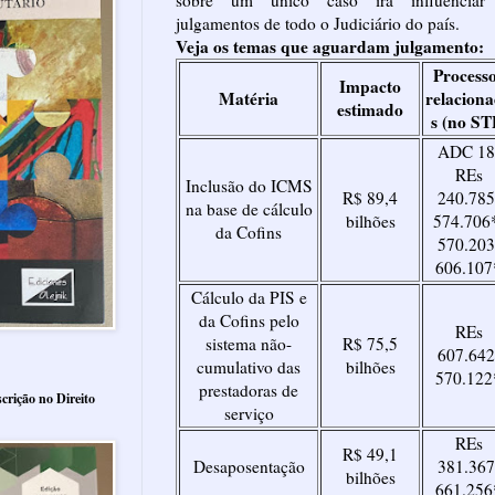
julgamentos de todo o Judiciário do país.
Veja os temas que aguardam julgamento:
Process
Impacto
Matéria
relacion
estimado
s (no ST
ADC 18
REs
Inclusão do ICMS
R$ 89,4
240.785
na base de cálculo
bilhões
574.706
da Cofins
570.203
606.107
Cálculo da PIS e
da Cofins pelo
REs
sistema não-
R$ 75,5
607.642
cumulativo das
bilhões
570.122
prestadoras de
crição no Direito
serviço
REs
R$ 49,1
Desaposentação
381.367
bilhões
661.256