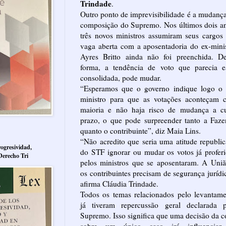
Trindade
.
Outro ponto de imprevisibilidade é a mudanç
composição do Supremo. Nos últimos dois a
três novos ministros assumiram seus cargos
vaga aberta com a aposentadoria do ex-mini
Ayres Britto ainda não foi preenchida. De
forma, a tendência de voto que parecia es
consolidada, pode mudar.
“Esperamos que o governo indique logo o 
ministro para que as votações aconteçam 
maioria e não haja risco de mudança a cu
prazo, o que pode surpreender tanto a Faz
quanto o contribuinte”, diz Maia Lins.
“Não acredito que seria uma atitude republi
ogresividad,
do STF ignorar ou mudar os votos já profer
Derecho Tri
pelos ministros que se aposentaram. A Uni
os contribuintes precisam de segurança jurídi
afirma Cláudia Trindade.
Todos os temas relacionados pelo levantam
já tiveram repercussão geral declarada p
Supremo. Isso significa que uma decisão da c
sobre um único caso irá influenciar