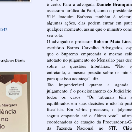
Daniele Branqui
é certo. Para a advogada
assessora jurídica da Patri, como o president
STF Joaquim Barbosa também é relator
algumas ações, elas podem entrar em paut
qualquer momento, assim que o ministro conc
61542
seu voto.
Robson Maia Lins
O advogado e professor
escritório Barros Carvalho Advogados, esp
que o Supremo empreenda o mesmo esfo
adotado no julgamento do Mensalão para dec
crição no Direito
sobre as questões tributárias. “Não ve
entretanto, a mesma pressão sobre os minis
para que isso aconteça”, diz.
Tão imponderável quanto a agenda
julgamento, é o posicionamento do Judiciári
todos os casos. “Os tribunais têm s
equilibrados em suas decisões e não há pos
fiscalista. Em vários processos, o julgam
seguiu empatado até o último voto”, afirm
coordenadora de atuação da Procuradoria-G
Cláu
da Fazenda Nacional no STF,