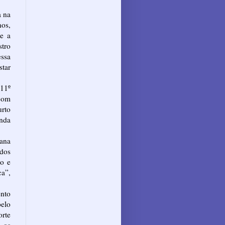
a na
nos,
 e a
stro
ssa
tar
11º
com
rto
enda
cana
idos
ão e
ca”,
ento
elo
orte
 os