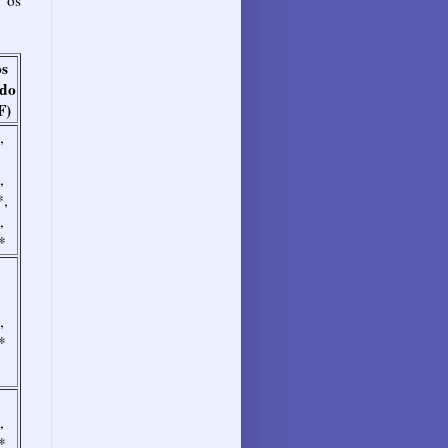
os
ado
F)
,
,
*,
,
*
,
*
,
*