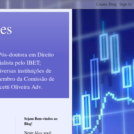
ues
Pós-doutora em Direito
alista pelo IBET;
ersas instituições de
 Membro da Comissão de
etti Oliveira Adv.
Sejam Bem-vindos ao
Blog!
Neste
blog
você