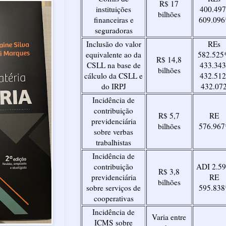
R$ 17
instituições
400.497
bilhões
financeiras e
609.096
seguradoras
Inclusão do valor
REs
equivalente ao da
582.525
R$ 14,8
CSLL na base de
433.343
bilhões
cálculo da CSLL e
432.512
do IRPJ
432.07
Incidência de
contribuição
R$ 5,7
RE
previdenciária
bilhões
576.967
sobre verbas
trabalhistas
Incidência de
contribuição
ADI 2.59
R$ 3,8
previdenciária
RE
bilhões
sobre serviços de
595.838
cooperativas
Incidência de
Varia entre
ICMS sobre