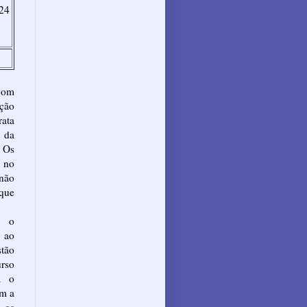
24
com
Ação
rata
 da
 Os
 no
 não
 que
m o
 ao
stão
urso
a o
em a
o os