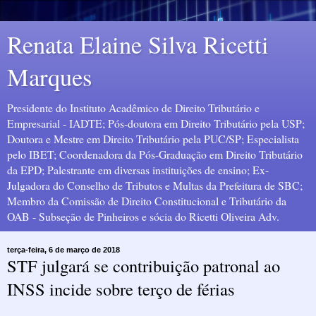
Renata Elaine Silva Ricetti
Marques
Presidente do Instituto Acadêmico de Direito Tributário e
Empresarial - IADTE; Pós-doutora em Direito Tributário pela USP;
Doutora e Mestre em Direito Tributário pela PUC/SP; Especialista
pelo IBET; Coordenadora da Pós-Graduação em Direito Tributário
da EPD; Palestrante em diversas instituições de ensino; Ex-
Julgadora do Conselho de Tributos e Multas da Prefeitura de SBC;
Membro da Comissão de Direito Constitucional e Tributário da
OAB - Subseção de Pinheiros e sócia do Ricetti Oliveira Adv.
terça-feira, 6 de março de 2018
STF julgará se contribuição patronal ao
INSS incide sobre terço de férias