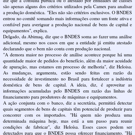
diz que a consulta pública ou o atestado por entidades de classes
são apenas alguns dos critérios utilizados pela Camex para analisar
a produção doméstica. "Eles não são critérios exclusivos. O BNDES
entrou no comitê somando mais informações como um fonte ativa e
confiável para averiguar a produção nacional de bens de capital e
equipamentos", explica.
Delgado, da Abimaq, diz que o BNDES soma ao fazer uma análise
adicional, mesmo nos casos em que a entidade já emitiu atestado
declarando que o bem não conta com produção nacional.
"A demora maior no processo de análise acontece porque há uma
quantidade maior de pedidos do benefício, além da maior acuidade
de apuração, mas estamos em processo de melhoria", diz Heloisa.
As mudanças, argumenta, estão sendo feitas em razão da
necessidade de investimento no Brasil para fortalecer a indústria
doméstica de bens de capital. A ideia, diz, é aproveitar as
informações acumuladas pelo BNDES em razão das linhas de
financiamento para produtores de máquinas e equipamentos.
A ação conjunta com o banco, diz a secretária, permitirá detectar
quais segmentos de bens de capitais têm potencial de produzir para
concorrer com os importados. "Há quem não produza uma
determinada máquina hoje, mas está a um passo para reunir
condições de fabricar", diz Heloísa. Esses casos podem ser
detectados para que o BNDES possa oferecer financiamento. "Há