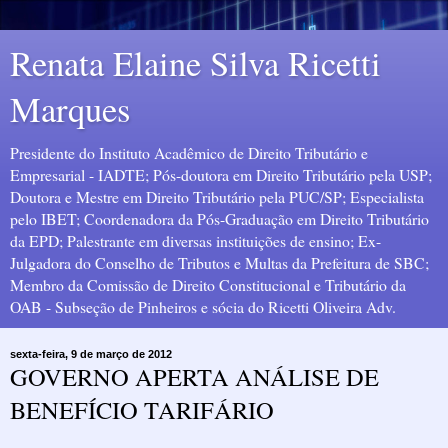
Renata Elaine Silva Ricetti
Marques
Presidente do Instituto Acadêmico de Direito Tributário e
Empresarial - IADTE; Pós-doutora em Direito Tributário pela USP;
Doutora e Mestre em Direito Tributário pela PUC/SP; Especialista
pelo IBET; Coordenadora da Pós-Graduação em Direito Tributário
da EPD; Palestrante em diversas instituições de ensino; Ex-
Julgadora do Conselho de Tributos e Multas da Prefeitura de SBC;
Membro da Comissão de Direito Constitucional e Tributário da
OAB - Subseção de Pinheiros e sócia do Ricetti Oliveira Adv.
sexta-feira, 9 de março de 2012
GOVERNO APERTA ANÁLISE DE
BENEFÍCIO TARIFÁRIO