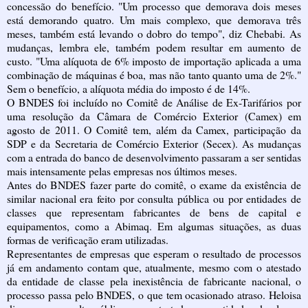
concessão do benefício. "Um processo que demorava dois meses
está demorando quatro. Um mais complexo, que demorava três
meses, também está levando o dobro do tempo", diz Chebabi. As
mudanças, lembra ele, também podem resultar em aumento de
custo. "Uma alíquota de 6% imposto de importação aplicada a uma
combinação de máquinas é boa, mas não tanto quanto uma de 2%."
Sem o benefício, a alíquota média do imposto é de 14%.
O BNDES foi incluído no Comitê de Análise de Ex-Tarifários por
uma resolução da Câmara de Comércio Exterior (Camex) em
agosto de 2011. O Comitê tem, além da Camex, participação da
SDP e da Secretaria de Comércio Exterior (Secex). As mudanças
com a entrada do banco de desenvolvimento passaram a ser sentidas
mais intensamente pelas empresas nos últimos meses.
Antes do BNDES fazer parte do comitê, o exame da existência de
similar nacional era feito por consulta pública ou por entidades de
classes que representam fabricantes de bens de capital e
equipamentos, como a Abimaq. Em algumas situações, as duas
formas de verificação eram utilizadas.
Representantes de empresas que esperam o resultado de processos
já em andamento contam que, atualmente, mesmo com o atestado
da entidade de classe pela inexistência de fabricante nacional, o
processo passa pelo BNDES, o que tem ocasionado atraso. Heloisa