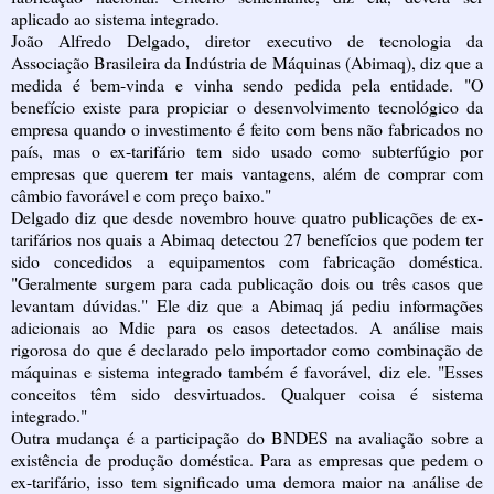
aplicado ao sistema integrado.
João Alfredo Delgado, diretor executivo de tecnologia da
Associação Brasileira da Indústria de Máquinas (Abimaq), diz que a
medida é bem-vinda e vinha sendo pedida pela entidade. "O
benefício existe para propiciar o desenvolvimento tecnológico da
empresa quando o investimento é feito com bens não fabricados no
país, mas o ex-tarifário tem sido usado como subterfúgio por
empresas que querem ter mais vantagens, além de comprar com
câmbio favorável e com preço baixo."
Delgado diz que desde novembro houve quatro publicações de ex-
tarifários nos quais a Abimaq detectou 27 benefícios que podem ter
sido concedidos a equipamentos com fabricação doméstica.
"Geralmente surgem para cada publicação dois ou três casos que
levantam dúvidas." Ele diz que a Abimaq já pediu informações
adicionais ao Mdic para os casos detectados. A análise mais
rigorosa do que é declarado pelo importador como combinação de
máquinas e sistema integrado também é favorável, diz ele. "Esses
conceitos têm sido desvirtuados. Qualquer coisa é sistema
integrado."
Outra mudança é a participação do BNDES na avaliação sobre a
existência de produção doméstica. Para as empresas que pedem o
ex-tarifário, isso tem significado uma demora maior na análise de