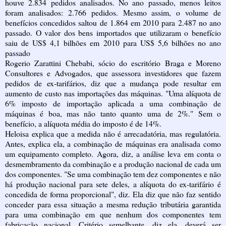
houve 2.834 pedidos analisados. No ano passado, menos leitos
foram analisados: 2.766 pedidos. Mesmo assim, o volume de
benefícios concedidos saltou de 1.864 em 2010 para 2.487 no ano
passado. O valor dos bens importados que utilizaram o benefício
saiu de US$ 4,1 bilhões em 2010 para US$ 5,6 bilhões no ano
passado
Rogerio Zarattini Chebabi, sócio do escritório Braga e Moreno
Consultores e Advogados, que assessora investidores que fazem
pedidos de ex-tarifários, diz que a mudança pode resultar em
aumento de custo nas importações das máquinas. "Uma alíquota de
6% imposto de importação aplicada a uma combinação de
máquinas é boa, mas não tanto quanto uma de 2%." Sem o
benefício, a alíquota média do imposto é de 14%.
Heloisa explica que a medida não é arrecadatória, mas regulatória.
Antes, explica ela, a combinação de máquinas era analisada como
um equipamento completo. Agora, diz, a análise leva em conta o
desmembramento da combinação e a produção nacional de cada um
dos componentes. "Se uma combinação tem dez componentes e não
há produção nacional para sete deles, a alíquota do ex-tarifário é
concedida de forma proporcional", diz. Ela diz que não faz sentido
conceder para essa situação a mesma redução tributária garantida
para uma combinação em que nenhum dos componentes tem
fabricação nacional. Critério semelhante, diz ela, deverá ser