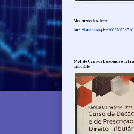
.
Meu curriculum lattes
http://lattes.cnpq.br/26022032474
6ª ed. do Curso de Decadência e de Pres
Tributário