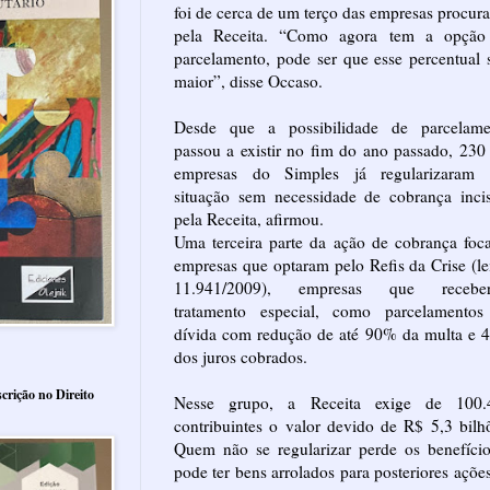
foi de cerca de um terço das empresas procur
pela Receita. “Como agora tem a opção
parcelamento, pode ser que esse percentual 
maior”, disse Occaso.
Desde que a possibilidade de parcelame
passou a existir no fim do ano passado, 230
empresas do Simples já regularizaram 
situação sem necessidade de cobrança inci
pela Receita, afirmou.
Uma terceira parte da ação de cobrança foc
empresas que optaram pelo Refis da Crise (le
11.941/2009), empresas que recebe
tratamento especial, como parcelamentos
dívida com redução de até 90% da multa e 
dos juros cobrados.
crição no Direito
Nesse grupo, a Receita exige de 100.
contribuintes o valor devido de R$ 5,3 bilh
Quem não se regularizar perde os benefíci
pode ter bens arrolados para posteriores açõe