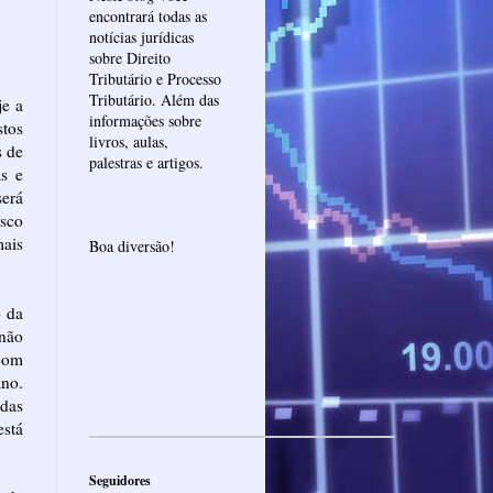
encontrará todas as
notícias jurídicas
sobre Direito
Tributário e Processo
Tributário. Além das
je a
informações sobre
tos
livros, aulas,
s de
palestras e artigos.
s e
será
sco
ais
Boa diversão!
o da
 não
 com
ano.
adas
está
Seguidores