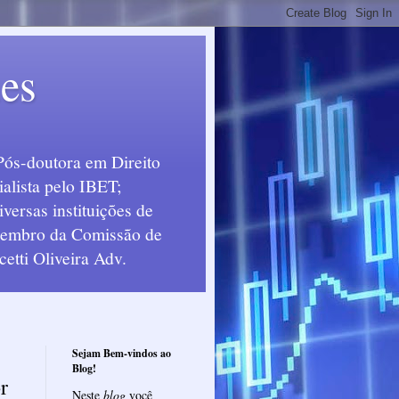
ues
Pós-doutora em Direito
alista pelo IBET;
ersas instituições de
 Membro da Comissão de
etti Oliveira Adv.
Sejam Bem-vindos ao
Blog!
r
Neste
blog
você