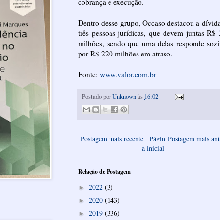
cobrança e execução.
Dentro desse grupo, Occaso destacou a dívid
três pessoas jurídicas, que devem juntas R$
milhões, sendo que uma delas responde soz
por R$ 220 milhões em atraso.
Fonte:
www.valor.com.br
Postado por
Unknown
às
16:02
Postagem mais recente
Págin
Postagem mais ant
a inicial
Relação de Postagem
2022
(3)
►
2020
(143)
►
2019
(336)
►