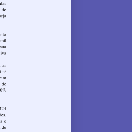
adas
 de
seja
nto
 mil
sua
siva
a as
i nº
ram
 de
40%
424
ões.
os e
s de