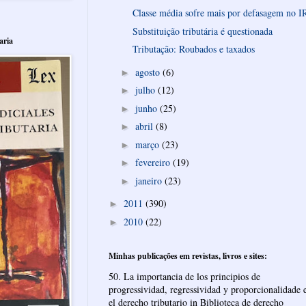
Classe média sofre mais por defasagem no I
Substituição tributária é questionada
aria
Tributação: Roubados e taxados
agosto
(6)
►
julho
(12)
►
junho
(25)
►
abril
(8)
►
março
(23)
►
fevereiro
(19)
►
janeiro
(23)
►
2011
(390)
►
2010
(22)
►
Minhas publicações em revistas, livros e sites:
50. La importancia de los principios de
progressividad, regressividad y proporcionalidade 
el derecho tributario in Biblioteca de derecho