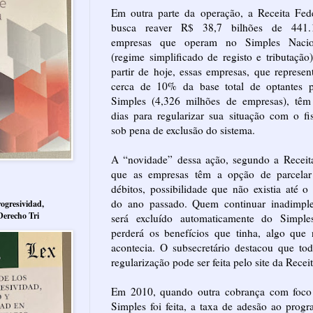
Em outra parte da operação, a Receita Fed
busca reaver R$ 38,7 bilhões de 441.
empresas que operam no Simples Nacio
(regime simplificado de registo e tributação
partir de hoje, essas empresas, que represe
cerca de 10% da base total de optantes p
Simples (4,326 milhões de empresas), têm
dias para regularizar sua situação com o fi
sob pena de exclusão do sistema.
A “novidade” dessa ação, segundo a Receit
que as empresas têm a opção de parcelar
débitos, possibilidade que não existia até o
do ano passado. Quem continuar inadimple
ogresividad,
Derecho Tri
será excluído automaticamente do Simple
perderá os benefícios que tinha, algo que
acontecia. O subsecretário destacou que to
regularização pode ser feita pelo site da Receit
Em 2010, quando outra cobrança com foco
Simples foi feita, a taxa de adesão ao prog