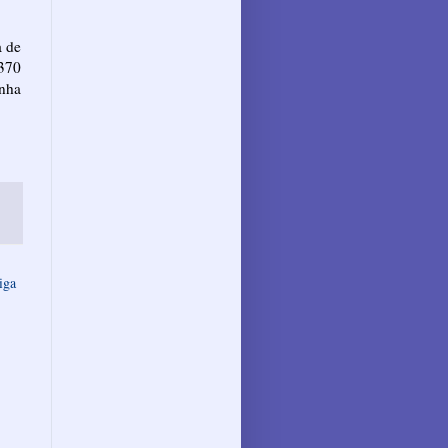
a de
 370
inha
iga