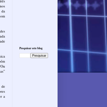
rês
nos
 da
 com
des
nada
tade
Pesquisar este blog
sica
bém
 “Ou
as”
o de
ores
er a