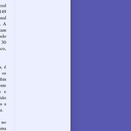
eral
149
nal
). A
ntam
elo
 30
sco,
a, é
 os
 fim
nte
s e
 não
da a
a.
 no
rama