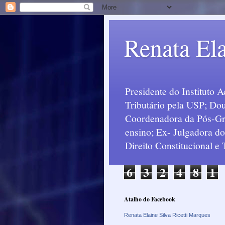
Renata Ela
Presidente do Instituto 
Tributário pela USP; Dou
Coordenadora da Pós-Grad
ensino; Ex- Julgadora d
Direito Constitucional e
6
3
2
4
8
1
Atalho do Facebook
Renata Elaine Silva Ricetti Marques