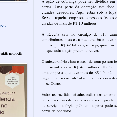
A ação de cobrança pode ser dividida em t
partes. Uma parte da operação tem foco 
grandes devedores. Aqui estão sob a lupa
Receita aquelas empresas e pessoas físicas
dívidas de mais de R$ 10 milhões.
61542
A Receita está no encalço de 317 gran
contribuintes, mas essa pequena base deve 
menos que R$ 42 bilhões, ou seja, quase me
do que toda a ação pretende reaver.
crição no Direito
O subsecretário citou o caso de uma pessoa fí
que sozinha deve R$ 43 milhões. Há tam
uma empresa que deve mais de R$ 1 bilhão.
pagam ou serão adotadas medidas coercitiv
disse Occaso.
Entre as medidas citadas estão arrolament
bens e no caso de concessionárias e prestad
de serviços a órgão públicos a pena pode s
perda de contratos.