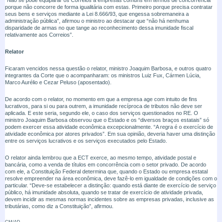
porque não concorre de forma igualitária com estas. Primeiro porque precisa contratar
seus bens e serviços mediante a Lei 8.666/93, que engessa sobremaneira a
administração pública”, afirmou o ministro ao destacar que “não há nenhuma
disparidade de armas no que tange ao reconhecimento dessa imunidade fiscal
relativamente aos Correios”.
Relator
Ficaram vencidos nessa questão o relator, ministro Joaquim Barbosa, e outros quatro
integrantes da Corte que o acompanharam: os ministros Luiz Fux, Cármen Lúcia,
Marco Aurélio e Cezar Peluso (aposentado).
De acordo com o relator, no momento em que a empresa age com intuito de fins
lucrativos, para si ou para outrem, a imunidade recíproca de tributos não deve ser
aplicada. E este seria, segundo ele, o caso dos serviços questionados no RE. O
ministro Joaquim Barbosa observou que o Estado e os “diversos braços estatais” só
podem exercer essa atividade econômica excepcionalmente. “A regra é o exercício de
atividade econômica por atores privados”. Em sua opinião, deveria haver uma distinção
entre os serviços lucrativos e os serviços executados pelo Estado.
O relator ainda lembrou que a ECT exerce, ao mesmo tempo, atividade postal e
bancária, como a venda de títulos em concorrência com o setor privado. De acordo
com ele, a Constituição Federal determina que, quando o Estado ou empresa estatal
resolve empreender na área econômica, deve fazê-lo em igualdade de condições com o
particular. “Deve-se estabelecer a distinção: quando está diante de exercício de serviço
público, há imunidade absoluta, quando se tratar de exercício de atividade privada,
devem incidir as mesmas normas incidentes sobre as empresas privadas, inclusive as
tributárias, como diz a Constituição”, afirmou.
CM/AD