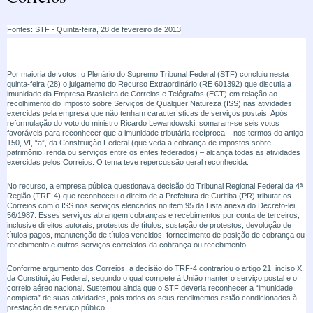
Fontes: STF - Quinta-feira, 28 de fevereiro de 2013
Por maioria de votos, o Plenário do Supremo Tribunal Federal (STF) concluiu nesta
quinta-feira (28) o julgamento do Recurso Extraordinário (RE 601392) que discutia a
imunidade da Empresa Brasileira de Correios e Telégrafos (ECT) em relação ao
recolhimento do Imposto sobre Serviços de Qualquer Natureza (ISS) nas atividades
exercidas pela empresa que não tenham características de serviços postais. Após
reformulação do voto do ministro Ricardo Lewandowski, somaram-se seis votos
favoráveis para reconhecer que a imunidade tributária recíproca – nos termos do artigo
150, VI, “a”, da Constituição Federal (que veda a cobrança de impostos sobre
patrimônio, renda ou serviços entre os entes federados) – alcança todas as atividades
exercidas pelos Correios. O tema teve repercussão geral reconhecida.
No recurso, a empresa pública questionava decisão do Tribunal Regional Federal da 4ª
Região (TRF-4) que reconheceu o direito de a Prefeitura de Curitiba (PR) tributar os
Correios com o ISS nos serviços elencados no item 95 da Lista anexa do Decreto-lei
56/1987. Esses serviços abrangem cobranças e recebimentos por conta de terceiros,
inclusive direitos autorais, protestos de títulos, sustação de protestos, devolução de
títulos pagos, manutenção de títulos vencidos, fornecimento de posição de cobrança ou
recebimento e outros serviços correlatos da cobrança ou recebimento.
Conforme argumento dos Correios, a decisão do TRF-4 contrariou o artigo 21, inciso X,
da Constituição Federal, segundo o qual compete à União manter o serviço postal e o
correio aéreo nacional. Sustentou ainda que o STF deveria reconhecer a “imunidade
completa” de suas atividades, pois todos os seus rendimentos estão condicionados à
prestação de serviço público.