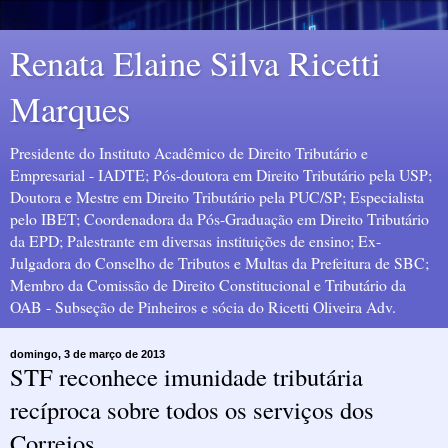
Renata Elaine Silva Ricetti
Marques
Presidente do Instituto Acadêmico de Direito Tributário e
Empresarial - IADTE; Pós-doutora em Direito Tributário pela USP;
Doutora e Mestre em Direito Tributário pela PUC/SP; Especialista
pelo IBET; Coordenadora da Pós-Graduação em Direito Tributário
da EPD; Palestrante em diversas instituições de ensino; Ex-
Julgadora do Conselho de Tributos e Multas da Prefeitura de SBC;
Membro da Comissão de Direito Constitucional e Tributário da
OAB - Subseção de Pinheiros e sócia do Ricetti Oliveira Adv.
domingo, 3 de março de 2013
STF reconhece imunidade tributária
recíproca sobre todos os serviços dos
Correios