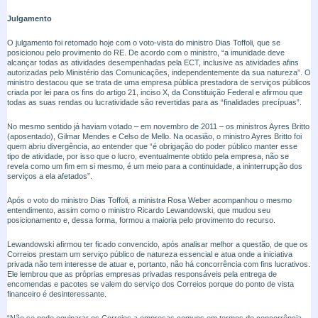
Julgamento
O julgamento foi retomado hoje com o voto-vista do ministro Dias Toffoli, que se
posicionou pelo provimento do RE. De acordo com o ministro, “a imunidade deve
alcançar todas as atividades desempenhadas pela ECT, inclusive as atividades afins
autorizadas pelo Ministério das Comunicações, independentemente da sua natureza”. O
ministro destacou que se trata de uma empresa pública prestadora de serviços públicos
criada por lei para os fins do artigo 21, inciso X, da Constituição Federal e afirmou que
todas as suas rendas ou lucratividade são revertidas para as “finalidades precípuas”.
No mesmo sentido já haviam votado – em novembro de 2011 – os ministros Ayres Britto
(aposentado), Gilmar Mendes e Celso de Mello. Na ocasião, o ministro Ayres Britto foi
quem abriu divergência, ao entender que “é obrigação do poder público manter esse
tipo de atividade, por isso que o lucro, eventualmente obtido pela empresa, não se
revela como um fim em si mesmo, é um meio para a continuidade, a ininterrupção dos
serviços a ela afetados”.
Após o voto do ministro Dias Toffoli, a ministra Rosa Weber acompanhou o mesmo
entendimento, assim como o ministro Ricardo Lewandowski, que mudou seu
posicionamento e, dessa forma, formou a maioria pelo provimento do recurso.
Lewandowski afirmou ter ficado convencido, após analisar melhor a questão, de que os
Correios prestam um serviço público de natureza essencial e atua onde a iniciativa
privada não tem interesse de atuar e, portanto, não há concorrência com fins lucrativos.
Ele lembrou que as próprias empresas privadas responsáveis pela entrega de
encomendas e pacotes se valem do serviço dos Correios porque do ponto de vista
financeiro é desinteressante.
“Não se pode equiparar os Correios a empresas comuns em termos de concorrência