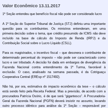
Valor Econômico 13.11.2017
1ª Seção entendeu que benefício fiscal não pode ser considerado lucro
A 1ª Seção do Superior Tribunal de Justiça (STJ) definiu uma importante
questão para os contribuintes. Os ministros entenderam, em uma
primeira decisão sobre o tema, que crédito presumido de ICMS não deve
incluído na base de cálculo do Imposto de Renda (IRPJ) e da
Contribuição Social sobre o Lucro Líquido (CSLL).
Para os magistrados, o incentivo fiscal – que desonera o contribuinte de
determinado percentual do imposto – não pode ser caracterizado como
lucro e ser tributado. A decisão foi dada em embargos de divergência da
Fazenda Nacional contra entendimento da 1ª Turma, favorável à
exclusão. O caso, analisado na semana passada, é da Cotriguaçu
Cooperativa Central (EREsp nº 1517492).
Não há, por ora, estimativa do impacto econômico da tese – o cálculo
está sendo feito pela Receita Federal. Mas a previsão, de acordo com a
procuradora Patrícia Osório, é de que será “gigantesco”. A Procuradoria-
Geral da Fazenda Nacional (PGFN) deverá insistir no assunto, levando
outro processo idêntico para análise da 1ª Seção – responsável por