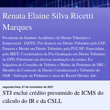
Renata Elaine Silva Ricetti
Marques
Presidente do Instituto Acadêmico de Direito Tributário e
Empresarial - IADTE; Pós-doutora em Direito Tributário pela USP;
Doutora e Mestre em Direito Tributário pela PUC/SP; Especialista
pelo IBET; Coordenadora da Pós-Graduação em Direito Tributário
da EPD; Palestrante em diversas instituições de ensino; Ex-
Julgadora do Conselho de Tributos e Multas da Prefeitura de SBC;
Membro da Comissão de Direito Constitucional e Tributário da
OAB - Subseção de Pinheiros e sócia do Ricetti Oliveira Adv.
segunda-feira, 27 de novembro de 2017
STJ exclui crédito presumido de ICMS do
cálculo do IR e da CSLL