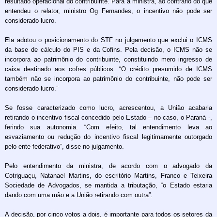
resultado operacional do contribuinte. Para a ministra, ao contrário do que
entendeu o relator, ministro Og Fernandes, o incentivo não pode ser
considerado lucro.
Ela adotou o posicionamento do STF no julgamento que exclui o ICMS
da base de cálculo do PIS e da Cofins. Pela decisão, o ICMS não se
incorpora ao patrimônio do contribuinte, constituindo mero ingresso de
caixa destinado aos cofres públicos. “O crédito presumido de ICMS
também não se incorpora ao patrimônio do contribuinte, não pode ser
considerado lucro.”
Se fosse caracterizado como lucro, acrescentou, a União acabaria
retirando o incentivo fiscal concedido pelo Estado – no caso, o Paraná -,
ferindo sua autonomia. “Com efeito, tal entendimento leva ao
esvaziamento ou redução do incentivo fiscal legitimamente outorgado
pelo ente federativo”, disse no julgamento.
Pelo entendimento da ministra, de acordo com o advogado da
Cotriguaçu, Natanael Martins, do escritório Martins, Franco e Teixeira
Sociedade de Advogados, se mantida a tributação, “o Estado estaria
dando com uma mão e a União retirando com outra”.
A decisão, por cinco votos a dois, é importante para todos os setores da