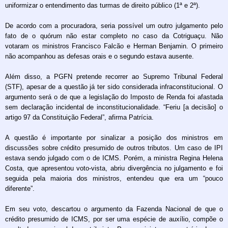
uniformizar o entendimento das turmas de direito público (1ª e 2ª).
De acordo com a procuradora, seria possível um outro julgamento pelo
fato de o quórum não estar completo no caso da Cotriguaçu. Não
votaram os ministros Francisco Falcão e Herman Benjamin. O primeiro
não acompanhou as defesas orais e o segundo estava ausente.
Além disso, a PGFN pretende recorrer ao Supremo Tribunal Federal
(STF), apesar de a questão já ter sido considerada infraconstitucional. O
argumento será o de que a legislação do Imposto de Renda foi afastada
sem declaração incidental de inconstitucionalidade. “Feriu [a decisão] o
artigo 97 da Constituição Federal”, afirma Patrícia.
A questão é importante por sinalizar a posição dos ministros em
discussões sobre crédito presumido de outros tributos. Um caso de IPI
estava sendo julgado com o de ICMS. Porém, a ministra Regina Helena
Costa, que apresentou voto-vista, abriu divergência no julgamento e foi
seguida pela maioria dos ministros, entendeu que era um “pouco
diferente”.
Em seu voto, descartou o argumento da Fazenda Nacional de que o
crédito presumido de ICMS, por ser uma espécie de auxílio, compõe o