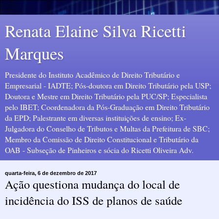
Renata Elaine Silva Ricetti
Marques
Presidente do Instituto Acadêmico de Direito Tributário e
Empresarial - IADTE; Pós-doutora em Direito Tributário pela USP;
Doutora e Mestre em Direito Tributário pela PUC/SP; Especialista
pelo IBET; Coordenadora da Pós-Graduação em Direito Tributário
da EPD; Palestrante em diversas instituições de ensino; Ex-
Julgadora do Conselho de Tributos e Multas da Prefeitura de SBC;
Membro da Comissão de Direito Constitucional e Tributário da
OAB - Subseção de Pinheiros e sócia do Ricetti Oliveira Adv.
quarta-feira, 6 de dezembro de 2017
Ação questiona mudança do local de
incidência do ISS de planos de saúde