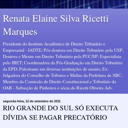
Renata Elaine Silva Ricetti
Marques
Presidente do Instituto Acadêmico de Direito Tributário e
Empresarial - IADTE; Pós-doutora em Direito Tributário pela USP;
Doutora e Mestre em Direito Tributário pela PUC/SP; Especialista
pelo IBET; Coordenadora da Pós-Graduação em Direito Tributário
da EPD; Palestrante em diversas instituições de ensino; Ex-
Julgadora do Conselho de Tributos e Multas da Prefeitura de SBC;
Membro da Comissão de Direito Constitucional e Tributário da
OAB - Subseção de Pinheiros e sócia do Ricetti Oliveira Adv.
segunda-feira, 12 de setembro de 2011
RIO GRANDE DO SUL SÓ EXECUTA
DÍVIDA SE PAGAR PRECATÓRIO