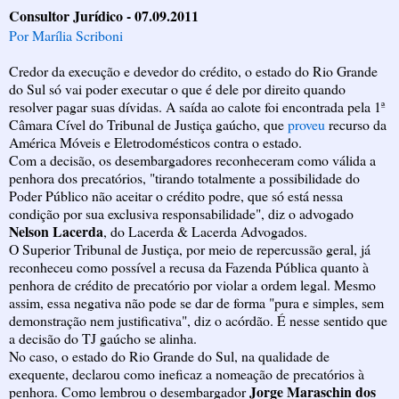
Consultor Jurídico - 07.09.2011
Por Marília Scriboni
Credor da execução e devedor do crédito, o estado do Rio Grande
do Sul só vai poder executar o que é dele por direito quando
resolver pagar suas dívidas. A saída ao calote foi encontrada pela 1ª
Câmara Cível do Tribunal de Justiça gaúcho, que
proveu
recurso da
América Móveis e Eletrodomésticos contra o estado.
Com a decisão, os desembargadores reconheceram como válida a
penhora dos precatórios, "tirando totalmente a possibilidade do
Poder Público não aceitar o crédito podre, que só está nessa
condição por sua exclusiva responsabilidade", diz o advogado
Nelson Lacerda
, do Lacerda & Lacerda Advogados.
O Superior Tribunal de Justiça, por meio de repercussão geral, já
reconheceu como possível a recusa da Fazenda Pública quanto à
penhora de crédito de precatório por violar a ordem legal. Mesmo
assim, essa negativa não pode se dar de forma "pura e simples, sem
demonstração nem justificativa", diz o acórdão. É nesse sentido que
a decisão do TJ gaúcho se alinha.
No caso, o estado do Rio Grande do Sul, na qualidade de
exequente, declarou como ineficaz a nomeação de precatórios à
Jorge Maraschin dos
penhora. Como lembrou o desembargador