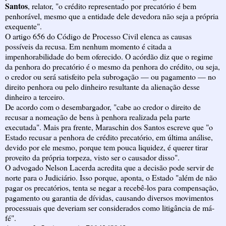
Santos
, relator, "o crédito representado por precatório é bem
penhorável, mesmo que a entidade dele devedora não seja a própria
exequente".
O artigo 656 do Código de Processo Civil elenca as causas
possíveis da recusa. Em nenhum momento é citada a
impenhorabilidade do bem oferecido. O acórdão diz que o regime
da penhora do precatório é o mesmo da penhora do crédito, ou seja,
o credor ou será satisfeito pela subrogação — ou pagamento — no
direito penhora ou pelo dinheiro resultante da alienação desse
dinheiro a terceiro.
De acordo com o desembargador, "cabe ao credor o direito de
recusar a nomeação de bens à penhora realizada pela parte
executada". Mais pra frente, Maraschin dos Santos escreve que "o
Estado recusar a penhora de crédito precatório, em última análise,
devido por ele mesmo, porque tem pouca liquidez, é querer tirar
proveito da própria torpeza, visto ser o causador disso".
O advogado Nelson Lacerda acredita que a decisão pode servir de
norte para o Judiciário. Isso porque, aponta, o Estado "além de não
pagar os precatórios, tenta se negar a recebê-los para compensação,
pagamento ou garantia de dívidas, causando diversos movimentos
processuais que deveriam ser considerados como litigância de má-
fé".