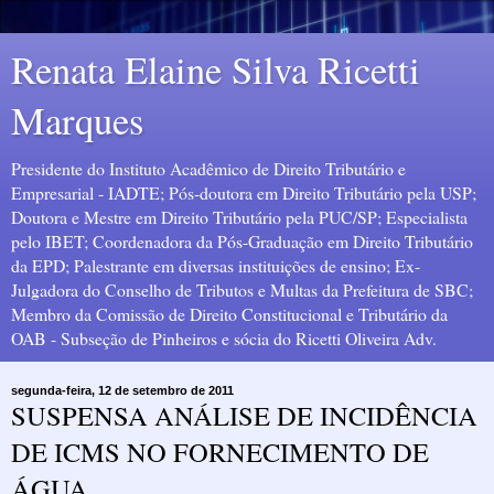
Renata Elaine Silva Ricetti
Marques
Presidente do Instituto Acadêmico de Direito Tributário e
Empresarial - IADTE; Pós-doutora em Direito Tributário pela USP;
Doutora e Mestre em Direito Tributário pela PUC/SP; Especialista
pelo IBET; Coordenadora da Pós-Graduação em Direito Tributário
da EPD; Palestrante em diversas instituições de ensino; Ex-
Julgadora do Conselho de Tributos e Multas da Prefeitura de SBC;
Membro da Comissão de Direito Constitucional e Tributário da
OAB - Subseção de Pinheiros e sócia do Ricetti Oliveira Adv.
segunda-feira, 12 de setembro de 2011
SUSPENSA ANÁLISE DE INCIDÊNCIA
DE ICMS NO FORNECIMENTO DE
ÁGUA