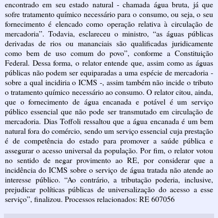
encontrado em seu estado natural - chamada água bruta, já que
sofre tratamento químico necessário para o consumo, ou seja, o seu
fornecimento é elencado como operação relativa à circulação de
mercadoria”. Todavia, esclareceu o ministro, “as águas públicas
derivadas de rios ou mananciais são qualificadas juridicamente
como bem de uso comum do povo”, conforme a Constituição
Federal. Dessa forma, o relator entende que, assim como as águas
públicas não podem ser equiparadas a uma espécie de mercadoria -
sobre a qual incidiria o ICMS -, assim também não incide o tributo
o tratamento químico necessário ao consumo. O relator citou, ainda,
que o fornecimento de água encanada e potável é um serviço
público essencial que não pode ser transmutado em circulação de
mercadoria. Dias Toffoli ressaltou que a água encanada é um bem
natural fora do comércio, sendo um serviço essencial cuja prestação
é de competência do estado para promover a saúde pública e
assegurar o acesso universal da população. Por fim, o relator votou
no sentido de negar provimento ao RE, por considerar que a
incidência do ICMS sobre o serviço de água tratada não atende ao
interesse público. “Ao contrário, a tributação poderia, inclusive,
prejudicar políticas públicas de universalização do acesso a esse
serviço”, finalizou. Processos relacionados: RE 607056