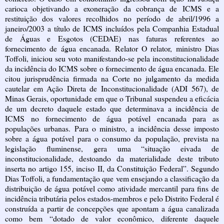
carioca objetivando a exoneração da cobrança de ICMS e a
restituição dos valores recolhidos no período de abril/1996 a
janeiro/2003 a título de ICMS incluídos pela Companhia Estadual
de Águas e Esgotos (CEDAE) nas faturas referentes ao
fornecimento de água encanada. Relator O relator, ministro Dias
Toffoli, iniciou seu voto manifestando-se pela inconstitucionalidade
da incidência do ICMS sobre o fornecimento de água encanada. Ele
citou jurisprudência firmada na Corte no julgamento da medida
cautelar em Ação Direta de Inconstitucionalidade (ADI 567), de
Minas Gerais, oportunidade em que o Tribunal suspendeu a eficácia
de um decreto daquele estado que determinava a incidência de
ICMS no fornecimento de água potável encanada para as
populações urbanas. Para o ministro, a incidência desse imposto
sobre a água potável para o consumo da população, prevista na
legislação fluminense, gera uma “situação eivada de
inconstitucionalidade, destoando da materialidade deste tributo
inserta no artigo 155, inciso II, da Constituição Federal”. Segundo
Dias Toffoli, a fundamentação que vem ensejando a classificação da
distribuição de água potável como atividade mercantil para fins de
incidência tributária pelos estados-membros e pelo Distrito Federal é
construída a partir de concepções que apontam a água canalizada
como bem “dotado de valor econômico, diferente daquele