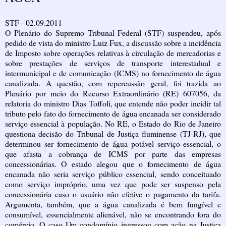
STF - 02.09.2011
O Plenário do Supremo Tribunal Federal (STF) suspendeu, após
pedido de vista do ministro Luiz Fux, a discussão sobre a incidência
de Imposto sobre operações relativas à circulação de mercadorias e
sobre prestações de serviços de transporte interestadual e
intermunicipal e de comunicação (ICMS) no fornecimento de água
canalizada. A questão, com repercussão geral, foi trazida ao
Plenário por meio do Recurso Extraordinário (RE) 607056, da
relatoria do ministro Dias Toffoli, que entende não poder incidir tal
tributo pelo fato do fornecimento de água encanada ser considerado
serviço essencial à população. No RE, o Estado do Rio de Janeiro
questiona decisão do Tribunal de Justiça fluminense (TJ-RJ), que
determinou ser fornecimento de água potável serviço essencial, o
que afasta a cobrança de ICMS por parte das empresas
concessionárias. O estado alegou que o fornecimento de água
encanada não seria serviço público essencial, sendo conceituado
como serviço impróprio, uma vez que pode ser suspenso pela
concessionária caso o usuário não efetive o pagamento da tarifa.
Argumenta, também, que a água canalizada é bem fungível e
consumível, essencialmente alienável, não se encontrando fora do
comércio. O caso Um condomínio ingressou com ação na Justiça