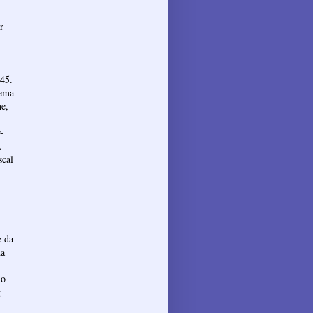
r
 45.
Tema
ne,
-
.
scal
e da
da
io
g