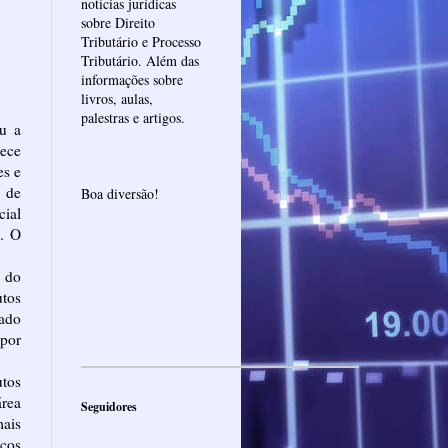
notícias jurídicas
sobre Direito
Tributário e Processo
Tributário. Além das
informações sobre
livros, aulas,
palestras e artigos.
u a
ece
es e
 de
Boa diversão!
ial
). O
 do
utos
ado
por
utos
área
Seguidores
ais
ços