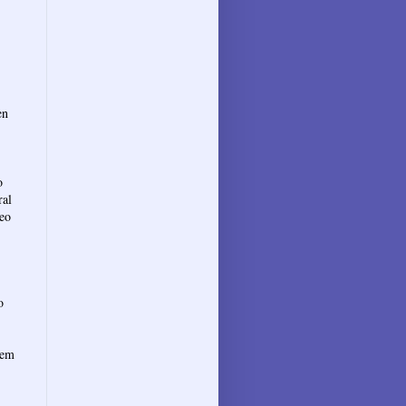
en
o
ral
neo
o
 em