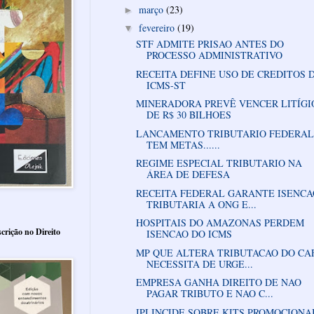
março
(23)
►
fevereiro
(19)
▼
STF ADMITE PRISAO ANTES DO
PROCESSO ADMINISTRATIVO
RECEITA DEFINE USO DE CREDITOS 
ICMS-ST
MINERADORA PREVÊ VENCER LITÍGI
DE R$ 30 BILHOES
LANCAMENTO TRIBUTARIO FEDERAL
TEM METAS......
REGIME ESPECIAL TRIBUTARIO NA
ÁREA DE DEFESA
RECEITA FEDERAL GARANTE ISENCA
TRIBUTARIA A ONG E...
HOSPITAIS DO AMAZONAS PERDEM
crição no Direito
ISENCAO DO ICMS
MP QUE ALTERA TRIBUTACAO DO CA
NECESSITA DE URGE...
EMPRESA GANHA DIREITO DE NAO
PAGAR TRIBUTO E NAO C...
IPI INCIDE SOBRE KITS PROMOCIONA