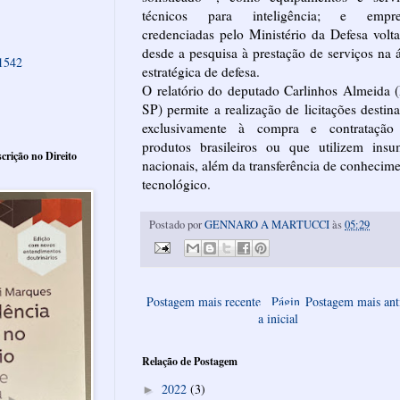
técnicos para inteligência; e empre
credenciadas pelo Ministério da Defesa volt
desde a pesquisa à prestação de serviços na 
61542
estratégica de defesa.
O relatório do deputado Carlinhos Almeida 
SP) permite a realização de licitações destin
exclusivamente à compra e contratação
produtos brasileiros ou que utilizem insu
crição no Direito
nacionais, além da transferência de conhecim
tecnológico.
Postado por
GENNARO A MARTUCCI
às
05:29
Postagem mais recente
Págin
Postagem mais ant
a inicial
Relação de Postagem
2022
(3)
►