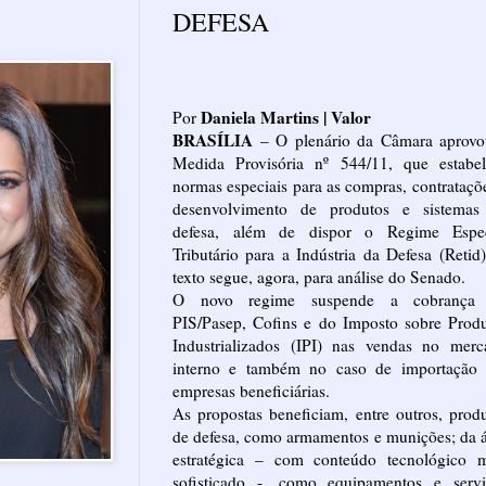
DEFESA
Daniela Martins | Valor
Por
BRASÍLIA
– O plenário da Câmara aprovo
Medida Provisória nº 544/11, que estabel
normas especiais para as compras, contrataçõ
desenvolvimento de produtos e sistemas
defesa, além de dispor o Regime Espec
Tributário para a Indústria da Defesa (Retid
texto segue, agora, para análise do Senado.
O novo regime suspende a cobrança
PIS/Pasep, Cofins e do Imposto sobre Prod
Industrializados (IPI) nas vendas no merc
interno e também no caso de importação 
empresas beneficiárias.
As propostas beneficiam, entre outros, prod
de defesa, como armamentos e munições; da 
estratégica – com conteúdo tecnológico m
sofisticado -, como equipamentos e servi