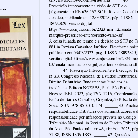
Prescrição intercorrente na visão do STF e o
aria
julgamento do RE 636.562-SC in Revista Consulto
Jurídico, publicado em 12/03/2023, pág. 1 ISSN
18092829, versão digital
https://www.conjur.com.br/2023-mar-12/renata-
marques-prescricao-intercorrente-visao-stf ______
A coisa julgada no tempo e a decisão do STF no 
881 in Revista Consultor Jurídico, Plataforma onli
publicado em 03/03/2023, pág. 1 ISSN 18092829,
versão digital https://www.conjur.com.br/2023-mar
03/renata-marques-coisa-julgada-tempo-decisao-stf
______ 44. Prescrição Intercorrente e Execução Fi
in XX Congresso Nacional de Estudos Tributários,
Direito Tributário: Fundamentos Jurídicos da
incidência. Editora NOESES,1ª ed. São Paulo,
Noeses: IBET 2023, pág 1207-1216, Coordenação
Paulo de Barros Carvalho; Organização Priscila de
SouzaISBN: 978-85-8310-174. ______ 43. Anális
responsabilidade Tributária dos administradores e 
responsabilidade por infrações prevista no Código
Tributário Nacional. in Revista de Direito Tributár
da Apet. São Paulo, número 48, abr./set. 2023, pá
71-88, ISSN 1806-1885. ______ 42. Questões