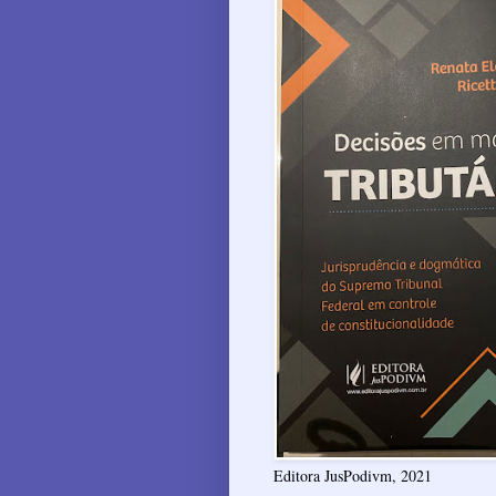
Editora JusPodivm, 2021