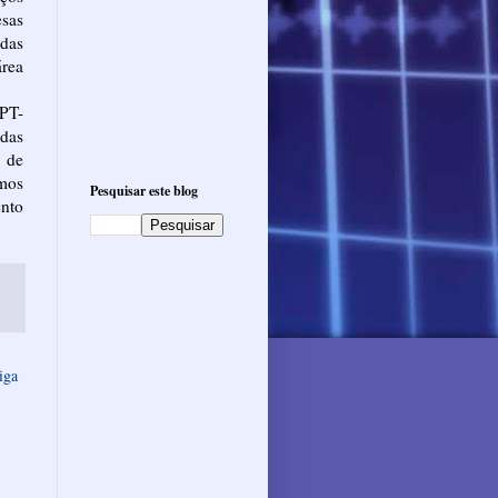
sas
adas
área
(PT-
adas
 de
mos
Pesquisar este blog
ento
iga