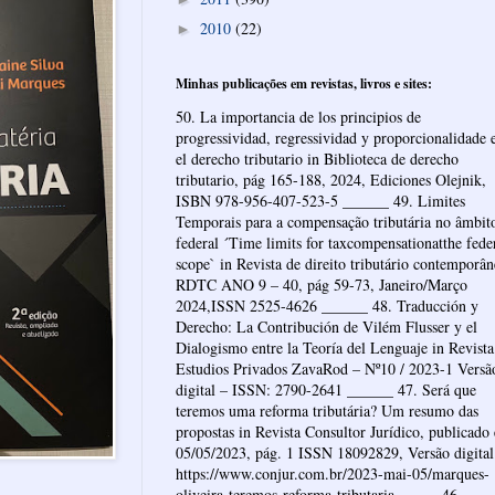
2010
(22)
►
Minhas publicações em revistas, livros e sites:
50. La importancia de los principios de
progressividad, regressividad y proporcionalidade 
el derecho tributario in Biblioteca de derecho
tributario, pág 165-188, 2024, Ediciones Olejnik,
ISBN 978-956-407-523-5 ______ 49. Limites
Temporais para a compensação tributária no âmbit
federal ´Time limits for taxcompensationatthe fede
scope` in Revista de direito tributário contemporâ
RDTC ANO 9 – 40, pág 59-73, Janeiro/Março
2024,ISSN 2525-4626 ______ 48. Traducción y
Derecho: La Contribución de Vilém Flusser y el
Dialogismo entre la Teoría del Lenguaje in Revista
Estudios Privados ZavaRod – Nº10 / 2023-1 Versã
digital – ISSN: 2790-2641 ______ 47. Será que
teremos uma reforma tributária? Um resumo das
propostas in Revista Consultor Jurídico, publicado
05/05/2023, pág. 1 ISSN 18092829, Versão digital
https://www.conjur.com.br/2023-mai-05/marques-
oliveira-teremos-reforma-tributaria _____ 46.