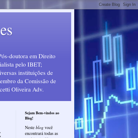
ues
Pós-doutora em Direito
alista pelo IBET;
ersas instituições de
 Membro da Comissão de
etti Oliveira Adv.
Sejam Bem-vindos ao
Blog!
Neste
blog
você
E
encontrará todas as