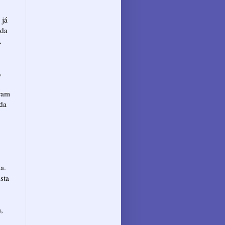
 já
eda
A
,
aram
da
a.
sta
,