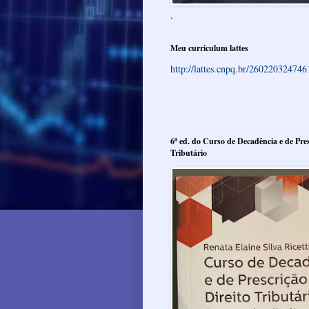
.
Meu curriculum lattes
http://lattes.cnpq.br/26022032474
6ª ed. do Curso de Decadência e de Pres
Tributário