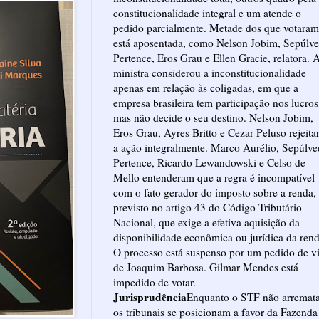
constitucionalidade integral e um atende o
pedido parcialmente. Metade dos que votaram
está aposentada, como Nelson Jobim, Sepúlv
Pertence, Eros Grau e Ellen Gracie, relatora. 
ministra considerou a inconstitucionalidade
apenas em relação às coligadas, em que a
empresa brasileira tem participação nos lucros
mas não decide o seu destino. Nelson Jobim,
Eros Grau, Ayres Britto e Cezar Peluso rejeit
a ação integralmente. Marco Aurélio, Sepúlve
Pertence, Ricardo Lewandowski e Celso de
Mello entenderam que a regra é incompatível
com o fato gerador do imposto sobre a renda,
previsto no artigo 43 do Código Tributário
Nacional, que exige a efetiva aquisição da
disponibilidade econômica ou jurídica da rend
O processo está suspenso por um pedido de vi
de Joaquim Barbosa. Gilmar Mendes está
impedido de votar.
Jurisprudência
Enquanto o STF não arremata
os tribunais se posicionam a favor da Fazenda