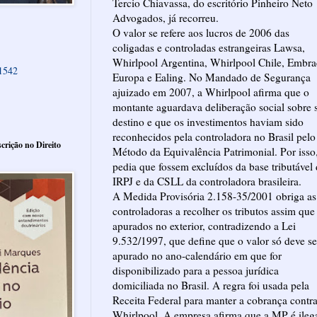
Tercio Chiavassa, do escritório Pinheiro Neto
Advogados, já recorreu.
O valor se refere aos lucros de 2006 das
coligadas e controladas estrangeiras Lawsa,
Whirlpool Argentina, Whirlpool Chile, Embr
61542
Europa e Ealing. No Mandado de Segurança
ajuizado em 2007, a Whirlpool afirma que o
montante aguardava deliberação social sobre 
destino e que os investimentos haviam sido
reconhecidos pela controladora no Brasil pelo
crição no Direito
Método da Equivalência Patrimonial. Por isso
pedia que fossem excluídos da base tributável
IRPJ e da CSLL da controladora brasileira.
A Medida Provisória 2.158-35/2001 obriga as
controladoras a recolher os tributos assim que
apurados no exterior, contradizendo a Lei
9.532/1997, que define que o valor só deve se
apurado no ano-calendário em que for
disponibilizado para a pessoa jurídica
domiciliada no Brasil. A regra foi usada pela
Receita Federal para manter a cobrança contra
Whirlpool. A empresa afirma que a MP é ilega