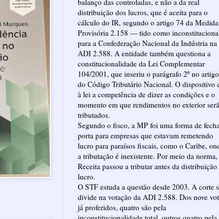
balanço das controladas, e não a da real
distribuição dos lucros, que é aceita para o
cálculo do IR, segundo o artigo 74 da Medida
Provisória 2.158 — tido como inconstituciona
para a Confederação Nacional da Indústria na
ADI 2.588. A entidade também questiona a
constitucionalidade da Lei Complementar
104/2001, que inseriu o parágrafo 2º no artig
do Código Tributário Nacional. O dispositivo 
à lei a competência de dizer as condições e o
momento em que rendimentos no exterior ser
tributados.
Segundo o fisco, a MP foi uma forma de fecha
porta para empresas que estavam remetendo
lucro para paraísos fiscais, como o Caribe, on
a tributação é inexistente. Por meio da norma,
Receita passou a tributar antes da distribuição
lucro.
O STF estuda a questão desde 2003. A corte 
divide na votação da ADI 2.588. Dos nove vo
já proferidos, quatro são pela
inconstitucionalidade total, outros quatro pela