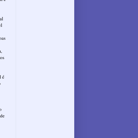
al
el
oas
m,
dos
l é
o
o
 de