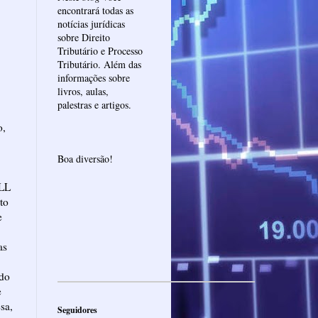
encontrará todas as
notícias jurídicas
sobre Direito
Tributário e Processo
Tributário. Além das
informações sobre
livros, aulas,
palestras e artigos.
o,
Boa diversão!
SLL
to
e
as
do
e
sa,
Seguidores