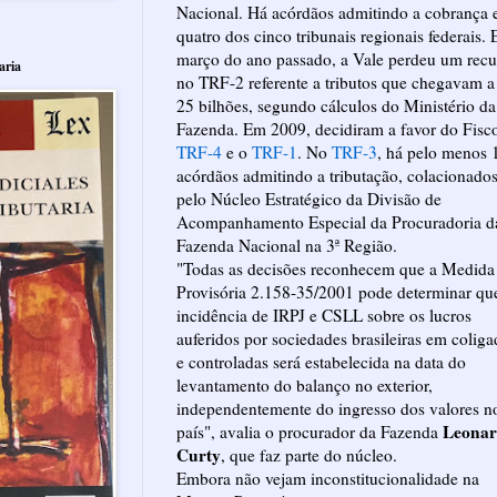
Nacional. Há acórdãos admitindo a cobrança
quatro dos cinco tribunais regionais federais.
março do ano passado, a Vale perdeu um recu
aria
no TRF-2 referente a tributos que chegavam 
25 bilhões, segundo cálculos do Ministério da
Fazenda. Em 2009, decidiram a favor do Fisc
TRF-4
e o
TRF-1
. No
TRF-3
, há pelo menos 
acórdãos admitindo a tributação, colacionado
pelo Núcleo Estratégico da Divisão de
Acompanhamento Especial da Procuradoria d
Fazenda Nacional na 3ª Região.
"Todas as decisões reconhecem que a Medida
Provisória 2.158-35/2001 pode determinar qu
incidência de IRPJ e CSLL sobre os lucros
auferidos por sociedades brasileiras em coliga
e controladas será estabelecida na data do
levantamento do balanço no exterior,
independentemente do ingresso dos valores n
Leona
país", avalia o procurador da Fazenda
Curty
, que faz parte do núcleo.
Embora não vejam inconstitucionalidade na