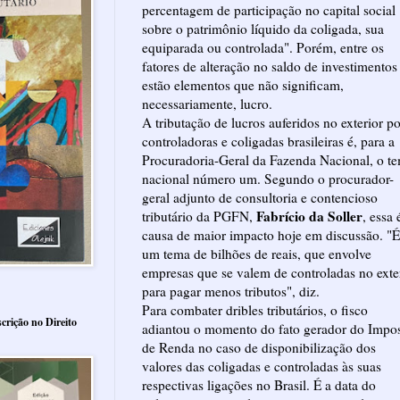
percentagem de participação no capital social
sobre o patrimônio líquido da coligada, sua
equiparada ou controlada". Porém, entre os
fatores de alteração no saldo de investimentos
estão elementos que não significam,
necessariamente, lucro.
A tributação de lucros auferidos no exterior po
controladoras e coligadas brasileiras é, para a
Procuradoria-Geral da Fazenda Nacional, o t
nacional número um. Segundo o procurador-
geral adjunto de consultoria e contencioso
Fabrício da Soller
tributário da PGFN,
, essa 
causa de maior impacto hoje em discussão. "É
um tema de bilhões de reais, que envolve
empresas que se valem de controladas no exte
para pagar menos tributos", diz.
Para combater dribles tributários, o fisco
crição no Direito
adiantou o momento do fato gerador do Impo
de Renda no caso de disponibilização dos
valores das coligadas e controladas às suas
respectivas ligações no Brasil. É a data do