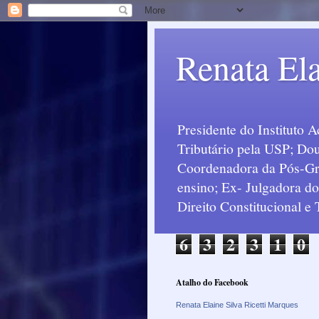
Renata Ela
Presidente do Instituto 
Tributário pela USP; Dou
Coordenadora da Pós-Grad
ensino; Ex- Julgadora d
Direito Constitucional e
6
3
2
3
1
0
Atalho do Facebook
Renata Elaine Silva Ricetti Marques