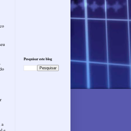
aco
seu
Pesquisar este blog
,
 do
r
 a
l e