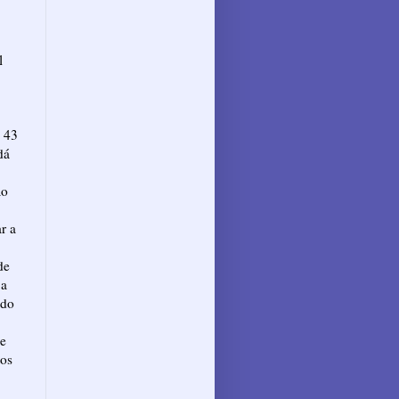
l
o 43
dá
ão
r a
de
 a
 do
se
tos