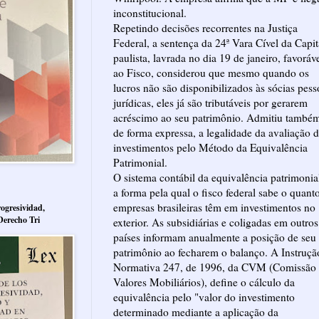
inconstitucional.
Repetindo decisões recorrentes na Justiça
Federal, a sentença da 24ª Vara Cível da Capit
paulista, lavrada no dia 19 de janeiro, favoráv
ao Fisco, considerou que mesmo quando os
lucros não são disponibilizados às sócias pess
jurídicas, eles já são tributáveis por gerarem
acréscimo ao seu patrimônio. Admitiu també
de forma expressa, a legalidade da avaliação 
investimentos pelo Método da Equivalência
Patrimonial.
O sistema contábil da equivalência patrimonia
a forma pela qual o fisco federal sabe o quant
empresas brasileiras têm em investimentos no
ogresividad,
Derecho Tri
exterior. As subsidiárias e coligadas em outros
países informam anualmente a posição de seu
patrimônio ao fecharem o balanço. A Instruçã
Normativa 247, de 1996, da CVM (Comissão
Valores Mobiliários), define o cálculo da
equivalência pelo "valor do investimento
determinado mediante a aplicação da