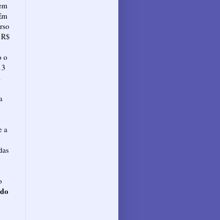
 em
 Em
rso
a R$
o o
13
s
a
e a
das
o
rdo