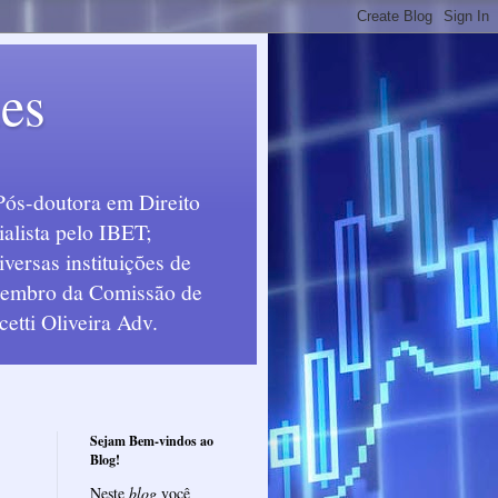
ues
Pós-doutora em Direito
alista pelo IBET;
ersas instituições de
 Membro da Comissão de
etti Oliveira Adv.
Sejam Bem-vindos ao
Blog!
Neste
blog
você