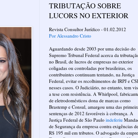
TRIBUTAÇÃO SOBRE
LUCORS NO EXTERIOR
Revista Consultor Jurídico - 01.02.2012
Por Alessandro Cristo
Aguardando desde 2003 por uma decisão do
Supremo Tribunal Federal acerca da tributaçã
no Brasil, de lucros de empresas no exterior
coligadas ou controladas por brasileiras, os
contribuintes continuam tentando, na Justiça
Federal, evitar os recolhimentos de IRPJ e C
nesses casos. O Judiciário, no entanto, tem vis
a tese com resistência. A Whirlpool, fabricant
de eletrodomésticos dona de marcas como
Brastemp e Consul, amargou uma das primeir
sentenças de 2012 favoráveis à cobrança. A
Justiça Federal de São Paulo
indeferiu
Manda
de Segurança da empresa contra exigências d
R$ 195 mil em tributos. O advogado da empre