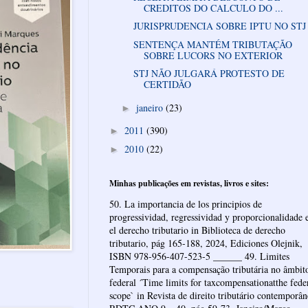
CREDITOS DO CALCULO DO ...
JURISPRUDENCIA SOBRE IPTU NO STJ
SENTENÇA MANTÉM TRIBUTAÇÃO
SOBRE LUCORS NO EXTERIOR
STJ NÃO JULGARÁ PROTESTO DE
CERTIDÃO
janeiro
(23)
►
2011
(390)
►
2010
(22)
►
Minhas publicações em revistas, livros e sites:
50. La importancia de los principios de
progressividad, regressividad y proporcionalidade 
el derecho tributario in Biblioteca de derecho
tributario, pág 165-188, 2024, Ediciones Olejnik,
ISBN 978-956-407-523-5 ______ 49. Limites
Temporais para a compensação tributária no âmbit
federal ´Time limits for taxcompensationatthe fede
scope` in Revista de direito tributário contemporâ