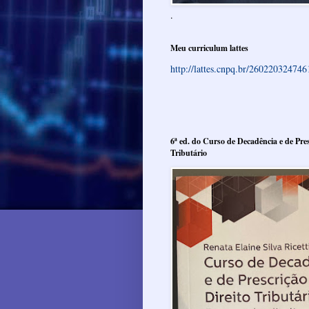
.
Meu curriculum lattes
http://lattes.cnpq.br/26022032474
6ª ed. do Curso de Decadência e de Pres
Tributário