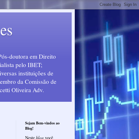
ues
Pós-doutora em Direito
alista pelo IBET;
ersas instituições de
 Membro da Comissão de
etti Oliveira Adv.
Sejam Bem-vindos ao
Blog!
Neste
blog
você