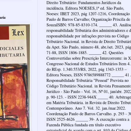
Direito Tributário: Fundamentos Jurídicos da
incidência. Editora NOESES,1ª ed. São Paulo,
Noeses: IBET 2023, pág 1207-1216, Coordenação
aria
Paulo de Barros Carvalho; Organização Priscila de
SouzaISBN: 978-85-8310-174. ______ 43. Anális
responsabilidade Tributária dos administradores e 
responsabilidade por infrações prevista no Código
Tributário Nacional. in Revista de Direito Tributár
da Apet. São Paulo, número 48, abr./set. 2023, pá
71-88, ISSN 1806-1885. ______ 42. Questões
Controvertidas sobre Prescrição Intercorrente: in 
Congresso Nacional de Estudos Tributários Item 4
do REsp. 1.340.553/RS, 2022, pág 1343-1353 –
Editora Noeses, ISSN 9786589888772 ______ 41
Responsabilidade Tributária "Pessoal" Prevista no
Código Tributário Nacional. in Revista Pensament
Jurídico - São Paulo - Vol. 16, Nº 01, jan/abr. 202
p. 90-123. - ISSN 2238-944X _____ 40. Arbitrag
em Matéria Tributária. in Revista de Direito Tribut
Contemporâneo. Ano 7. Vol. 32. jan./mar.2022.
Coordenação Paulo de Barros Carvalho. p. 293 - 3
ISSN 2525-4626 ______ 39- A execução contra a
Fazenda Pública fundada em título executivo
extrajudicial de acordo com o art. 910 do Código 