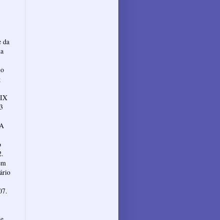
e da
da
io
g
XIX
.3
 A
o
2.
em
ário
07.
de