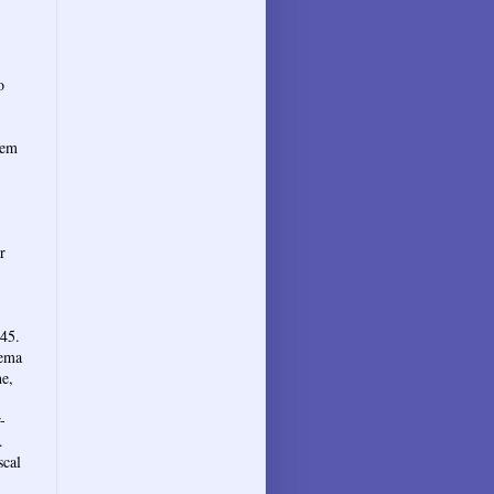
o
 em
r
 45.
Tema
ne,
-
.
scal