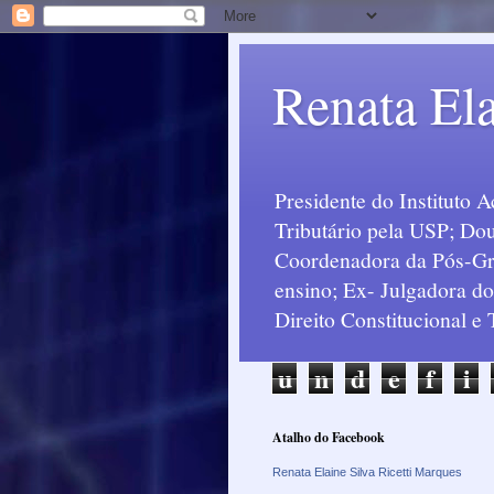
Renata Ela
Presidente do Instituto 
Tributário pela USP; Dou
Coordenadora da Pós-Grad
ensino; Ex- Julgadora d
Direito Constitucional e
u
n
d
e
f
i
Atalho do Facebook
Renata Elaine Silva Ricetti Marques