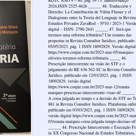
RDTC ANO 9 – 40, pág 59-73, Janeiro/Março
2024,ISSN 2525-4626 ______ 48. Traducción y
Derecho: La Contribución de Vilém Flusser y el
Dialogismo entre la Teoría del Lenguaje in Revista
Estudios Privados ZavaRod – Nº10 / 2023-1 Versã
digital – ISSN: 2790-2641 ______ 47. Será que
teremos uma reforma tributária? Um resumo das
propostas in Revista Consultor Jurídico, publicado
05/05/2023, pág. 1 ISSN 18092829, Versão digital
https://www.conjur.com.br/2023-mai-05/marques-
oliveira-teremos-reforma-tributaria _____ 46.
Prescrição intercorrente na visão do STF e o
julgamento do RE 636.562-SC in Revista Consulto
Jurídico, publicado em 12/03/2023, pág. 1 ISSN
18092829, versão digital
https://www.conjur.com.br/2023-mar-12/renata-
marques-prescricao-intercorrente-visao-stf ______
A coisa julgada no tempo e a decisão do STF no 
881 in Revista Consultor Jurídico, Plataforma onli
publicado em 03/03/2023, pág. 1 ISSN 18092829,
versão digital https://www.conjur.com.br/2023-mar
03/renata-marques-coisa-julgada-tempo-decisao-stf
______ 44. Prescrição Intercorrente e Execução Fi
in XX Congresso Nacional de Estudos Tributários,