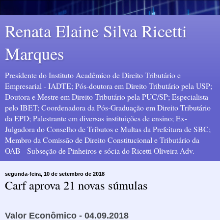
Renata Elaine Silva Ricetti
Marques
Presidente do Instituto Acadêmico de Direito Tributário e
Empresarial - IADTE; Pós-doutora em Direito Tributário pela USP;
Doutora e Mestre em Direito Tributário pela PUC/SP; Especialista
pelo IBET; Coordenadora da Pós-Graduação em Direito Tributário
da EPD; Palestrante em diversas instituições de ensino; Ex-
Julgadora do Conselho de Tributos e Multas da Prefeitura de SBC;
Membro da Comissão de Direito Constitucional e Tributário da
OAB - Subseção de Pinheiros e sócia do Ricetti Oliveira Adv.
segunda-feira, 10 de setembro de 2018
Carf aprova 21 novas súmulas
Valor Econômico - 04.09.2018