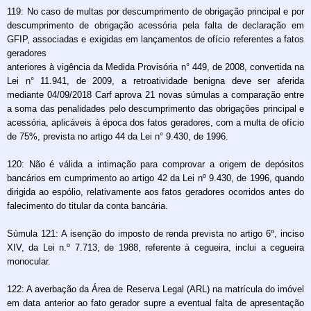
119: No caso de multas por descumprimento de obrigação principal e por
descumprimento de obrigação acessória pela falta de declaração em
GFIP, associadas e exigidas em lançamentos de ofício referentes a fatos
geradores
anteriores à vigência da Medida Provisória n° 449, de 2008, convertida na
Lei n° 11.941, de 2009, a retroatividade benigna deve ser aferida
mediante 04/09/2018 Carf aprova 21 novas súmulas a comparação entre
a soma das penalidades pelo descumprimento das obrigações principal e
acessória, aplicáveis à época dos fatos geradores, com a multa de ofício
de 75%, prevista no artigo 44 da Lei n° 9.430, de 1996.
120: Não é válida a intimação para comprovar a origem de depósitos
bancários em cumprimento ao artigo 42 da Lei nº 9.430, de 1996, quando
dirigida ao espólio, relativamente aos fatos geradores ocorridos antes do
falecimento do titular da conta bancária.
Súmula 121: A isenção do imposto de renda prevista no artigo 6º, inciso
XIV, da Lei n.º 7.713, de 1988, referente à cegueira, inclui a cegueira
monocular.
122: A averbação da Área de Reserva Legal (ARL) na matrícula do imóvel
em data anterior ao fato gerador supre a eventual falta de apresentação