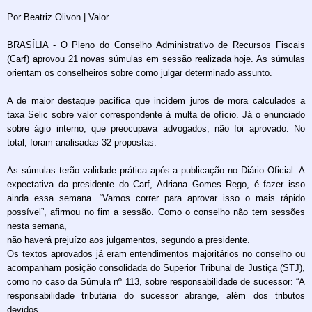
Por Beatriz Olivon | Valor
BRASÍLIA - O Pleno do Conselho Administrativo de Recursos Fiscais
(Carf) aprovou 21 novas súmulas em sessão realizada hoje. As súmulas
orientam os conselheiros sobre como julgar determinado assunto.
A de maior destaque pacifica que incidem juros de mora calculados a
taxa Selic sobre valor correspondente à multa de ofício. Já o enunciado
sobre ágio interno, que preocupava advogados, não foi aprovado. No
total, foram analisadas 32 propostas.
As súmulas terão validade prática após a publicação no Diário Oficial. A
expectativa da presidente do Carf, Adriana Gomes Rego, é fazer isso
ainda essa semana. “Vamos correr para aprovar isso o mais rápido
possível”, afirmou no fim a sessão. Como o conselho não tem sessões
nesta semana,
não haverá prejuízo aos julgamentos, segundo a presidente.
Os textos aprovados já eram entendimentos majoritários no conselho ou
acompanham posição consolidada do Superior Tribunal de Justiça (STJ),
como no caso da Súmula nº 113, sobre responsabilidade de sucessor: “A
responsabilidade tributária do sucessor abrange, além dos tributos
devidos