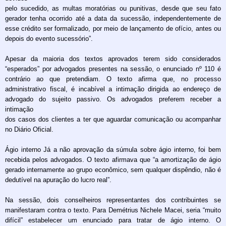
pelo sucedido, as multas moratórias ou punitivas, desde que seu fato
gerador tenha ocorrido até a data da sucessão, independentemente de
esse crédito ser formalizado, por meio de lançamento de ofício, antes ou
depois do evento sucessório”.
Apesar da maioria dos textos aprovados terem sido considerados
“esperados” por advogados presentes na sessão, o enunciado nº 110 é
contrário ao que pretendiam. O texto afirma que, no processo
administrativo fiscal, é incabível a intimação dirigida ao endereço de
advogado do sujeito passivo. Os advogados preferem receber a
intimação
dos casos dos clientes a ter que aguardar comunicação ou acompanhar
no Diário Oficial.
Ágio interno Já a não aprovação da súmula sobre ágio interno, foi bem
recebida pelos advogados. O texto afirmava que “a amortização de ágio
gerado internamente ao grupo econômico, sem qualquer dispêndio, não é
dedutível na apuração do lucro real”.
Na sessão, dois conselheiros representantes dos contribuintes se
manifestaram contra o texto. Para Demétrius Nichele Macei, seria “muito
difícil” estabelecer um enunciado para tratar de ágio interno. O