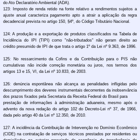
do Ato Declaratório Ambiental (ADA).
123: Imposto de renda retido na fonte relativo a rendimentos sujeitos a
ajuste anual caracteriza pagamento apto a atrair a aplicação da regra
decadencial prevista no artigo 150, §4º, do Código Tributário Nacional.
124: A produção e a exportação de produtos classificados na Tabela de
Incidência do IPI (TIPI) como "não-tributados" não geram direito ao
crédito presumido de IPI de que trata o artigo 1º da Lei nº 9.363, de 1996.
125: No ressarcimento da Cofins e da Contribuição para o PIS não
cumulativas não incide correção monetária ou juros, nos termos dos
artigos 13 e 15, VI, da Lei nº 10.833, de 2003.
126: denúncia espontânea não alcança as penalidades infligidas pelo
descumprimento dos deveres instrumentais decorrentes da inobservância
dos prazos fixados pela Secretaria da Receita Federal do Brasil para
prestação de informações à administração aduaneira, mesmo após o
advento da nova redação do artigo 102 do Decreto-Lei nº 37, de 1966,
dada pelo artigo 40 da Lei nº 12.350, de 2010.
127: A incidência da Contribuição de Intervenção no Domínio Econômico
(CIDE) na contratação de serviços técnicos prestados por residentes ou