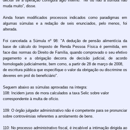
decidir se a operação configura ágio interno. “Ter ou não a súmula não
muda muito”, disse.
Ainda foram modificados processos indicados como paradigmas em
algumas súmulas e a redação de seis enunciados, pelo menos, foi
alterada.
Foi cancelada a Súmula nº 98: "A dedução de pensão alimentícia da
base de cálculo do Imposto de Renda Pessoa Física é permitida, em
face das normas do Direito de Família, quando comprovado o seu efetivo
pagamento e a obrigação decorra de decisão judicial, de acordo
homologado judicialmente, bem como, a partir de 28 de março de 2008,
de escritura pública que especifique o valor da obrigação ou discrimine os
deveres em prol do beneficiário".
Seguem abaixo as súmulas aprovadas na íntegra:
108: Incidem juros de mora calculados a taxa Selic sobre valor
correspondente à multa de ofício.
109: O órgão julgador administrativo não é competente para se pronunciar
sobre controvérsias referentes a arrolamento de bens.
110: No processo administrativo fiscal, é incabível a intimação dirigida ao