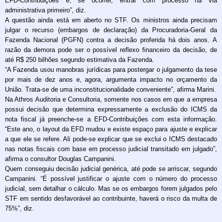
EFD-Contribuições e, se ocorrer, entrar com processo na via
administrativa primeiro”, diz.
A questão ainda está em aberto no STF. Os ministros ainda precisam
julgar o recurso (embargos de declaração) da Procuradoria-Geral da
Fazenda Nacional (PGFN) contra a decisão proferida há dois anos. A
razão da demora pode ser o possível reflexo financeiro da decisão, de
até R$ 250 bilhões segundo estimativa da Fazenda.
“A Fazenda usou manobras jurídicas para postergar o julgamento da tese
por mais de dez anos e, agora, argumenta impacto no orçamento da
União. Trata-se de uma inconstitucionalidade conveniente”, afirma Marini.
Na Athros Auditoria e Consultoria, somente nos casos em que a empresa
possui decisão que determina expressamente a exclusão do ICMS da
nota fiscal já preenche-se a EFD-Contribuições com esta informação.
“Este ano, o layout da EFD mudou e existe espaço para ajuste e explicar
a que ele se refere. Ali pode-se explicar que se exclui o ICMS destacado
nas notas fiscais com base em processo judicial transitado em julgado”,
afirma o consultor Douglas Campanini.
Quem conseguiu decisão judicial genérica, até pode se arriscar, segundo
Campanini. “É possível justificar o ajuste com o número do processo
judicial, sem detalhar o cálculo. Mas se os embargos forem julgados pelo
STF em sentido desfavorável ao contribuinte, haverá o risco da multa de
75%”, diz.