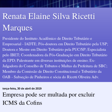
Renata Elaine Silva Ricetti
Marques
Presidente do Instituto Acadêmico de Direito Tributário e
Empresarial - IADTE; Pós-doutora em Direito Tributário pela USP;
Doutora e Mestre em Direito Tributário pela PUC/SP; Especialista
pelo IBET; Coordenadora da Pós-Graduação em Direito Tributário
da EPD; Palestrante em diversas instituições de ensino; Ex-
Julgadora do Conselho de Tributos e Multas da Prefeitura de SBC;
Membro da Comissão de Direito Constitucional e Tributário da
OAB - Subseção de Pinheiros e sócia do Ricetti Oliveira Adv.
terça-feira, 30 de abril de 2019
Empresa pode ser multada por excluir
ICMS da Cofins