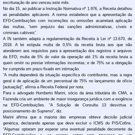
escrituração do ano venceu este mês.
No dia 15, ao publicar a Instrução Normativa nº 1.876, a Receita detalhou
as penalidades aplicáveis. A norma estabelece que a apresentação da
EFD-Contribuições com incorreções ou omissões acarretará aplicação
das multas, “sem prejuízo das sanções administrativas, cíveis e
criminais cabíveis”.
A IN também adapta a regulamentação da Receita à Lei nº 13.670, de
2018. A lei estipula multa de 0,5% da receita bruta aos que não
atenderem aos requisitos para a apresentação dos registros e arquivos
da EFD; multa de 5% do valor da operação até 1% da receita bruta a
quem omitir ou prestar informações incorretas; e de 75% se a obrigação
for cumprida em prazo fixado em intimação.
“A multa dependerá da situação específica do contribuinte, mas a regra
geral é de aplicação de um percentual de 75% no lançamento de ofício
[autuação]”, afirma a Receita Federal por nota.
Para o advogado Humberto Marini, sócio da área tributária do CMA, a
Fazenda cria um ambiente de maior insegurança jurídica com a exigência
na EFD-Contribuições. “A Solução de Consulta 13 desvirtua o
posicionamento do Supremo”, diz.
Marini afirma que a maioria das empresas obteve decisão judicial
genérica, declarando apenas que deve excluir o ICMS do PIS/Cofins.
“Algumas optaram por esperar uma eventual penalidade decorrente da