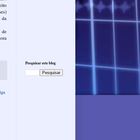
eito
ses)
s da
 de
tora
Pesquisar este blog
iga