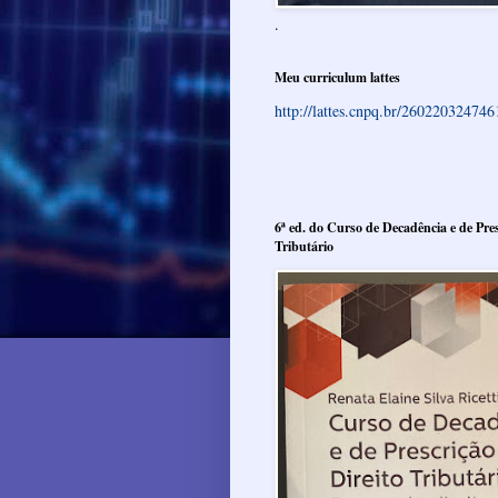
.
Meu curriculum lattes
http://lattes.cnpq.br/26022032474
6ª ed. do Curso de Decadência e de Pres
Tributário