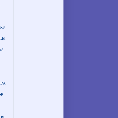
E
ARF
LEI
AS
ADA
DE
 BI