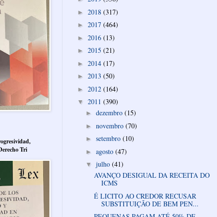
2018
(317)
►
2017
(464)
►
2016
(13)
►
2015
(21)
►
2014
(17)
►
2013
(50)
►
2012
(164)
►
2011
(390)
▼
dezembro
(15)
►
novembro
(70)
►
setembro
(10)
►
ogresividad,
Derecho Tri
agosto
(47)
►
julho
(41)
▼
AVANÇO DESIGUAL DA RECEITA DO
ICMS
É LICITO AO CREDOR RECUSAR
SUBSTITUIÇÃO DE BEM PEN...
PEQUENAS PAGAM ATÉ 50% DE