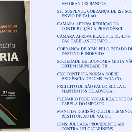
EM GRANDES BANCOS
STJ SUSPENDE COBRANÇA DE ISS SO
ENVIO DE TALÃO ...
CÂMARA APROVA REDUÇÃO DA
CONTRIBUIÇÃO À PREVIDÊNCI...
CÂMARA APROVA REAJUSTE DE 4,5%
DAS TABELAS DE IMPO...
COBRANÇA DE ICMS PELO ESTADO D
DESTINO É INDEVIDA
SOCIEDADE DE ECONOMIA MISTA NÃ
OBTÉM IMUNIDADE TR...
CNC CONTESTA NORMA SOBRE
EXIGÊNCIA DE ICMS PARA CO...
PREFEITO DE SÃO PAULO RECUA E
MANTÉM ISS DE ADVOGA...
PLENÁRIO PODE VOTAR REAJUSTE D
TABELA DO IMPOSTO ...
MANTIDA DECISÃO QUE DETERMINO
RESTITUIÇÃO DE VALO...
ICMS: JULGADA PROCEDENTE ADI
CONTRA LEI CATARINENS...