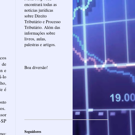
encontrará todas as
notícias jurídicas
sobre Direito
Tributário e Processo
Tributário. Além das
informações sobre
livros, aulas,
palestras e artigos.
cos
o de
Boa diversão!
in e
á-lo
lho,
de é
osto
os.
ssor
C-SP
Seguidores
omo: