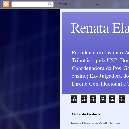
Renata Ela
Presidente do Instituto 
Tributário pela USP; Dou
Coordenadora da Pós-Grad
ensino; Ex- Julgadora d
Direito Constitucional e
6
3
1
9
2
1
Atalho do Facebook
Renata Elaine Silva Ricetti Marques