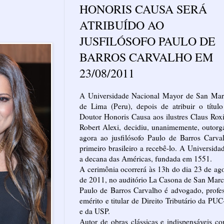
HONORIS CAUSA SERÁ
ATRIBUÍDO AO
JUSFILÓSOFO PAULO DE
BARROS CARVALHO EM
23/08/2011
A Universidade Nacional Mayor de San Mar
de Lima (Peru), depois de atribuir o títul
Doutor Honoris Causa aos ilustres Claus Rox
Robert Alexi, decidiu, unanimemente, outorg
agora ao jusfilósofo Paulo de Barros Carva
primeiro brasileiro a recebê-lo. A Universida
a decana das Américas, fundada em 1551.
A cerimônia ocorrerá às 13h do dia 23 de ag
de 2011, no auditório La Casona de San Marc
Paulo de Barros Carvalho é advogado, profe
emérito e titular de Direito Tributário da PU
e da USP.
Autor de obras clássicas e indispensáveis c