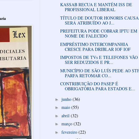
KASSAB RECUA E MANTÉM ISS DE
PROFISSIONAL LIBERAL
TÍTULO DE DOUTOR HONORIS CAUSA
aria
SERÁ ATRIBUÍDO AO J...
PREFEITURA PODE COBRAR IPTU EM
NOME DE FALECIDO
EMPRÉSTIMO INTERCOMPANHIA
CRESCE PARA DRIBLAR IOF IOF
IMPOSTOS DE TVs E TELEFONES VÃO
SER REDUZIDOS E PR...
MUNICÍPIO DE SÃO LUÍS PEDE AO ST
PARFA RETOMAR CO...
CONTRIBUIÇÃO DO PASEP É
OBRIGATÓRIA PARA ESTADOS E...
junho
(36)
►
maio
(55)
►
abril
(32)
►
março
(32)
►
fevereiro
(22)
►