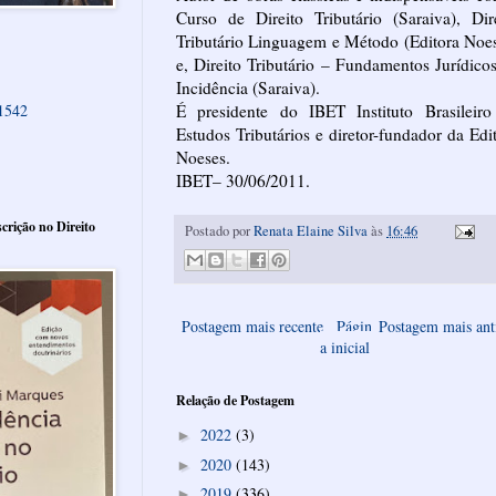
Curso de Direito Tributário (Saraiva), Dir
Tributário Linguagem e Método (Editora Noe
e, Direito Tributário – Fundamentos Jurídico
Incidência (Saraiva).
É presidente do IBET Instituto Brasileiro
61542
Estudos Tributários e diretor-fundador da Edi
Noeses.
IBET– 30/06/2011.
crição no Direito
Postado por
Renata Elaine Silva
às
16:46
Postagem mais recente
Págin
Postagem mais ant
a inicial
Relação de Postagem
2022
(3)
►
2020
(143)
►
2019
(336)
►