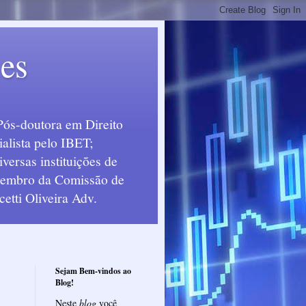
ues
Pós-doutora em Direito
alista pelo IBET;
ersas instituições de
 Membro da Comissão de
etti Oliveira Adv.
Sejam Bem-vindos ao
Blog!
Neste
blog
você