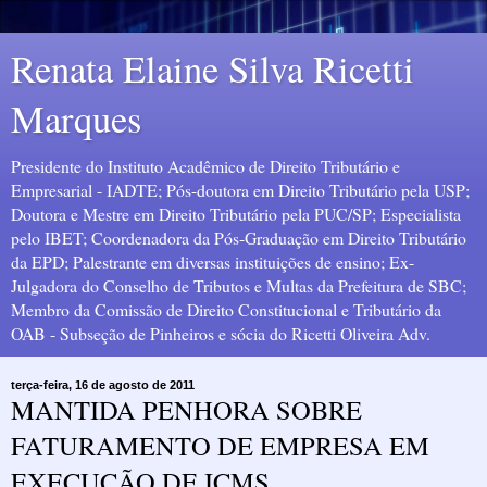
Renata Elaine Silva Ricetti
Marques
Presidente do Instituto Acadêmico de Direito Tributário e
Empresarial - IADTE; Pós-doutora em Direito Tributário pela USP;
Doutora e Mestre em Direito Tributário pela PUC/SP; Especialista
pelo IBET; Coordenadora da Pós-Graduação em Direito Tributário
da EPD; Palestrante em diversas instituições de ensino; Ex-
Julgadora do Conselho de Tributos e Multas da Prefeitura de SBC;
Membro da Comissão de Direito Constitucional e Tributário da
OAB - Subseção de Pinheiros e sócia do Ricetti Oliveira Adv.
terça-feira, 16 de agosto de 2011
MANTIDA PENHORA SOBRE
FATURAMENTO DE EMPRESA EM
EXECUÇÃO DE ICMS