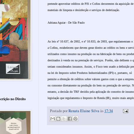
pretende aproveitar créditos de PIS e Cofins decorrentes da aquisição de
materiais de limpeza e desinfecção e serviços de dedetização.
Adriana Aguiar - De São Paulo
As leis nº 10.637, de 2002, e nº 10.833, de 2003, que regulamentam o
a Cofins, estabelecem que devem gerar direito ao crédito os bens e servi
utilizados como insumo na produção ou na fabricação de bens ou produ
destinados à venda ou na prestação de serviços. Porém, não definem o 
seriam considerados insumos. Assim, o Fisco tem usado a definição pre
na lei do Imposto sobre Produtos Industrializados (IPI) e, portanto, só
permite a obtenção de créditos sobre valores gastos com o que a empres
ou consome diretamente na produção do bem ou prestação de serviço. 
entanto, a decisão do TRF decidiu pela aplicação do conceito de insum
legislação que regulamenta o Imposto de Renda (IR), muito mais amplo
crição no Direito
Postado por
Renata Elaine Silva
às
17:34