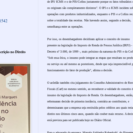
de IPI/ ICMS e o de PIS/Cofins justamente porque os fatos tributários 
os originam são completamente distintos". O IPI e o ICMS incidem sob
operações com produtos industrializados, enquanto o PIS e a Cofins re
61542
sobre a totalidade das receitas. Não havendo assim, segundo a decisão,
semelhança entre as operações.
Por isso, os desembargadores decidiram aplicar o conceito de insumo
presente na legislação do Imposto de Renda de Pessoa Jurídica (IRPJ) -
crição no Direito
Decreto nº 3.000, de 1999 -, mais próximo da natureza do PIS e da Cof
"Sob essa ótica, o insumo pode integrar as etapas que resultam no prod
ou serviço ou até mesmo as posteriores, desde que seja imprescindível p
funcionamento do fator de produção", afirma a decisão.
O acórdão também cita julgamento do Conselho Administrativo de Rec
Fiscais (Carf) no mesmo sentido, ao reconhecer a validade do conceito 
insumo da legislação do Imposto de Renda. Os desembargadores, então
reformaram decisão de primeira instância, contrária ao contribuinte, e
determinaram que a empresa seja restituída pelos créditos aos quais teria
direito nos últimos cinco anos, quando não couber mais recurso. A deci
está prevista para ser publicada hoje no Diário Oficial.
Para o advogado da empresa, Marcelo Saldanha Rohenkohl, do Piment