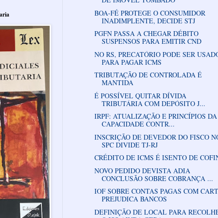
BOA-FÉ PROTEGE O CONSUMIDOR
aria
INADIMPLENTE, DECIDE STJ
PGFN PASSA A CHEGAR DÉBITO
SUSPENSOS PARA EMITIR CND
NO RS, PRECATÓRIO PODE SER USAD
PARA PAGAR ICMS
TRIBUTAÇÃO DE CONTROLADA É
MANTIDA
É POSSÍVEL QUITAR DÍVIDA
TRIBUTÁRIA COM DEPÓSITO J...
IRPF: ATUALIZAÇÃO E PRINCÍPIOS DA
CAPACIDADE CONTR...
INSCRIÇÃO DE DEVEDOR DO FISCO N
SPC DIVIDE TJ-RJ
CRÉDITO DE ICMS É ISENTO DE COFI
NOVO PEDIDO DEVISTA ADIA
CONCLUSÃO SOBRE COBRANÇA ...
IOF SOBRE CONTAS PAGAS COM CAR
PREJUDICA BANCOS
DEFINIÇÃO DE LOCAL PARA RECOLH