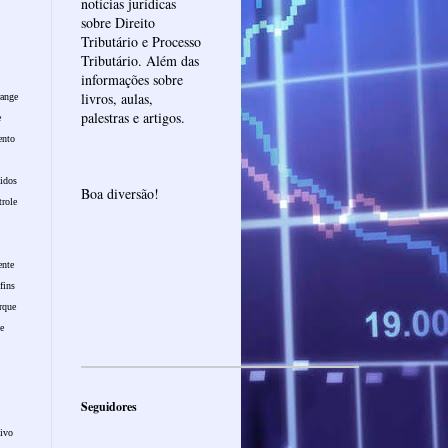
notícias jurídicas
sobre Direito
Tributário e Processo
Tributário. Além das
informações sobre
livros, aulas,
range
palestras e artigos.
e
ento
tidos
Boa diversão!
trole
ente
fins
orque
de
Seguidores
tivo