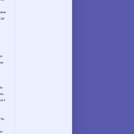
resas
Carf
io
sas
de
que,
cia é
. Na
ue