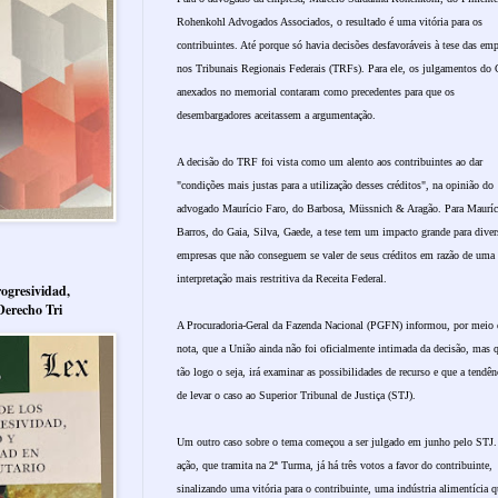
Rohenkohl Advogados Associados, o resultado é uma vitória para os
contribuintes. Até porque só havia decisões desfavoráveis à tese das emp
nos Tribunais Regionais Federais (TRFs). Para ele, os julgamentos do 
anexados no memorial contaram como precedentes para que os
desembargadores aceitassem a argumentação.
A decisão do TRF foi vista como um alento aos contribuintes ao dar
"condições mais justas para a utilização desses créditos", na opinião do
advogado Maurício Faro, do Barbosa, Müssnich & Aragão. Para Mauríc
Barros, do Gaia, Silva, Gaede, a tese tem um impacto grande para diver
empresas que não conseguem se valer de seus créditos em razão de uma
interpretação mais restritiva da Receita Federal.
ogresividad,
Derecho Tri
A Procuradoria-Geral da Fazenda Nacional (PGFN) informou, por meio 
nota, que a União ainda não foi oficialmente intimada da decisão, mas 
tão logo o seja, irá examinar as possibilidades de recurso e que a tendên
de levar o caso ao Superior Tribunal de Justiça (STJ).
Um outro caso sobre o tema começou a ser julgado em junho pelo STJ
ação, que tramita na 2ª Turma, já há três votos a favor do contribuinte,
sinalizando uma vitória para o contribuinte, uma indústria alimentícia q