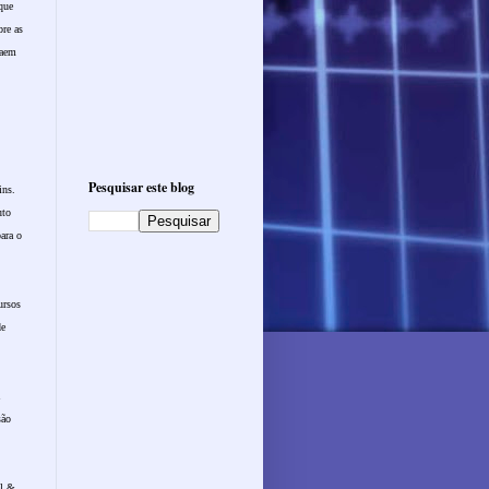
que
re as
caem
Pesquisar este blog
ins.
uto
ara o
ursos
de
,
são
el &