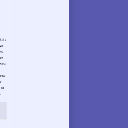
 PIS e
ços
tos
que
vista
a usa
No
o da
.