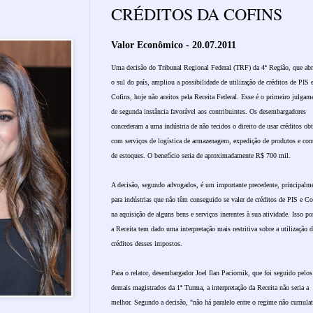
CRÉDITOS DA COFINS
Valor Econômico - 20.07.2011
Uma decisão do Tribunal Regional Federal (TRF) da 4ª Região, que ab
o sul do país, ampliou a possibilidade de utilização de créditos de PIS 
Cofins, hoje não aceitos pela Receita Federal. Esse é o primeiro julgam
de segunda instância favorável aos contribuintes. Os desembargadores
concederam a uma indústria de não tecidos o direito de usar créditos ob
com serviços de logística de armazenagem, expedição de produtos e con
de estoques. O benefício seria de aproximadamente R$ 700 mil.
A decisão, segundo advogados, é um importante precedente, principalm
para indústrias que não têm conseguido se valer de créditos de PIS e Co
na aquisição de alguns bens e serviços inerentes à sua atividade. Isso p
a Receita tem dado uma interpretação mais restritiva sobre a utilização 
créditos desses impostos.
Para o relator, desembargador Joel Ilan Paciornik, que foi seguido pelos
demais magistrados da 1ª Turma, a interpretação da Receita não seria a
melhor. Segundo a decisão, "não há paralelo entre o regime não cumula