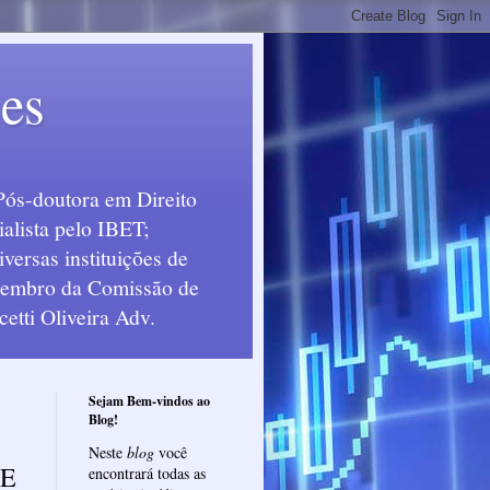
ues
Pós-doutora em Direito
alista pelo IBET;
ersas instituições de
 Membro da Comissão de
etti Oliveira Adv.
Sejam Bem-vindos ao
Blog!
Neste
blog
você
DE
encontrará todas as