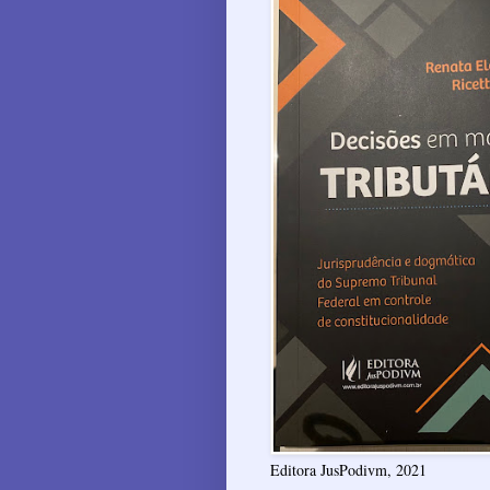
Editora JusPodivm, 2021