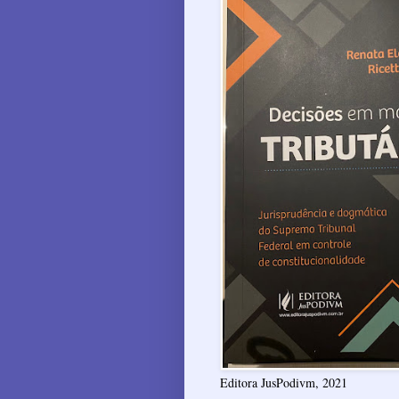
Editora JusPodivm, 2021