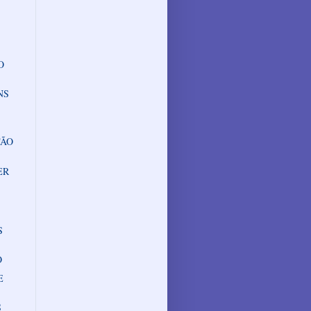
O
NS
TÃO
ER
S
O
E
S