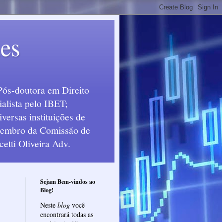
ues
Pós-doutora em Direito
alista pelo IBET;
ersas instituições de
 Membro da Comissão de
etti Oliveira Adv.
Sejam Bem-vindos ao
Blog!
Neste
blog
você
encontrará todas as