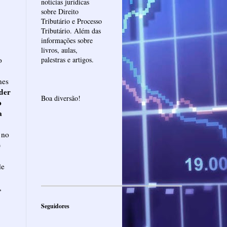
notícias jurídicas
sobre Direito
Tributário e Processo
Tributário. Além das
informações sobre
livros, aulas,
o
palestras e artigos.
nes
der
Boa diversão!
o
a
 no
)
de
,
Seguidores