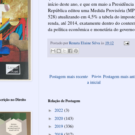
início deste ano, e que em maio a Presidência
República editou uma Medida Provisória (MP
528) atualizando em 4,5% a tabela do impost
renda, até 2014, exatamente dentro do contex
da política econômica e monetária do governo
Postado por
Renata Elaine Silva
às
19:12
Postagem mais recente
Págin
Postagem mais ant
a inicial
crição no Direito
Relação de Postagem
2022
(3)
►
2020
(143)
►
2019
(336)
►
2018
(317)
►