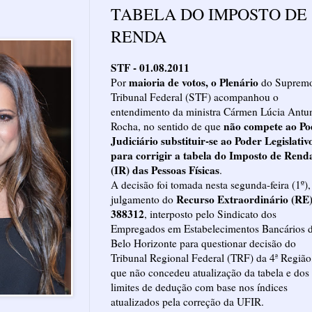
TABELA DO IMPOSTO DE
RENDA
STF - 01.08.2011
maioria de votos, o Plenário
Por
do Suprem
Tribunal Federal (STF) acompanhou o
entendimento da ministra Cármen Lúcia Antu
não compete ao Po
Rocha, no sentido de que
Judiciário substituir-se ao Poder Legislativ
para corrigir a tabela do Imposto de Rend
(IR) das Pessoas Físicas
.
A decisão foi tomada nesta segunda-feira (1º),
Recurso Extraordinário (RE
julgamento do
388312
, interposto pelo Sindicato dos
Empregados em Estabelecimentos Bancários 
Belo Horizonte para questionar decisão do
Tribunal Regional Federal (TRF) da 4ª Região
que não concedeu atualização da tabela e dos
limites de dedução com base nos índices
atualizados pela correção da UFIR.