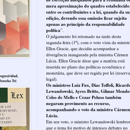
mera aproximação do quadro estabelecido
entre os contribuintes e a lei, quando da s
edição, devendo essa omissão ficar sujeita
apenas ao princípio da responsabilidade
política
”.
O julgamento foi retomado na tarde desta
segunda-feira (1º), com o voto vista da ministr
Ellen Gracie, que decidiu acompanhar a
divergência inaugurada pela ministra Cármen
Lúcia. Ellen Gracie disse que a matéria está
inserida no plano das políticas econômica e
monetária, que deve ser regida por lei (reserva
ogresividad,
legal).
Derecho Tri
Os ministros Luiz Fux, Dias Toffoli, Ricard
Lewandowski, Ayres Britto, Gilmar Mende
Celso de Mello e Cezar Peluso também
negaram provimento ao recurso,
acompanhando o voto da ministra Cármen
Lúcia.
Em seu voto, o ministro Lewandowski lembro
que o tema foi motivo de intensos debates no