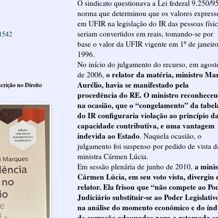
O sindicato questionava a Lei federal 9.250/95
norma que determinou que os valores express
em UFIR na legislação do IR das pessoas físi
seriam convertidos em reais, tomando-se por
61542
base o valor da UFIR vigente em 1º de janeir
1996.
No início do julgamento do recurso, em agost
o relator da matéria, ministro Ma
de 2006,
Aurélio, havia se manifestado pela
crição no Direito
procedência do RE. O ministro reconheceu
na ocasião, que o “congelamento” da tabel
do IR configuraria violação ao princípio d
capacidade contributiva, e uma vantagem
indevida ao Estado
. Naquela ocasião, o
julgamento foi suspenso por pedido de vista d
ministra Cármen Lúcia.
a minis
Em sessão plenária de junho de 2010,
Cármen Lúcia, em seu voto vista, divergiu 
relator. Ela frisou que “não compete ao Po
Judiciário substituir-se ao Poder Legislativ
na análise do momento econômico e do índ
de correção adequados para a retomada o