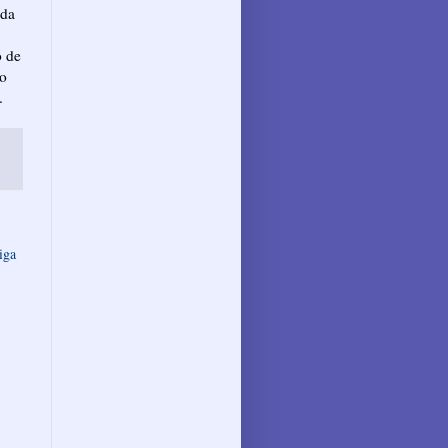
 da
o de
to
.
iga