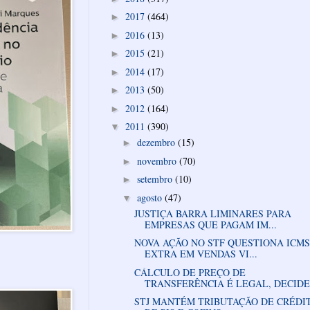
2017
(464)
►
2016
(13)
►
2015
(21)
►
2014
(17)
►
2013
(50)
►
2012
(164)
►
2011
(390)
▼
dezembro
(15)
►
novembro
(70)
►
setembro
(10)
►
agosto
(47)
▼
JUSTIÇA BARRA LIMINARES PARA
EMPRESAS QUE PAGAM IM...
NOVA AÇÃO NO STF QUESTIONA ICMS
EXTRA EM VENDAS VI...
CÁLCULO DE PREÇO DE
TRANSFERÊNCIA É LEGAL, DECIDE 
STJ MANTÉM TRIBUTAÇÃO DE CRÉDI