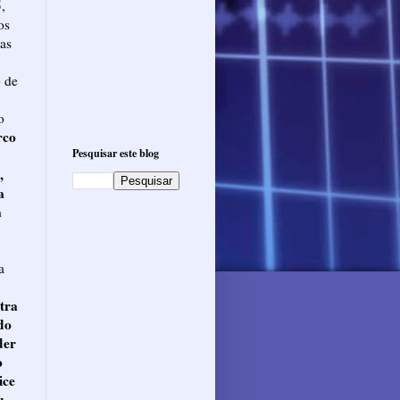
,
os
cas
o de
o
rco
Pesquisar este blog
,
a
a
a
tra
do
der
o
ice
u