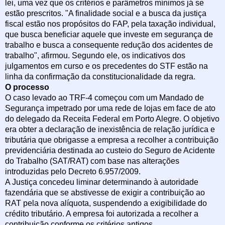
lei, uma vez que os critérios e parâmetros mínimos já se
estão prescritos. "A finalidade social e a busca da justiça
fiscal estão nos propósitos do FAP, pela taxação individual,
que busca beneficiar aquele que investe em segurança de
trabalho e busca a consequente redução dos acidentes de
trabalho", afirmou. Segundo ele, os indicativos dos
julgamentos em curso e os precedentes do STF estão na
linha da confirmação da constitucionalidade da regra.
O processo
O caso levado ao TRF-4 começou com um Mandado de
Segurança impetrado por uma rede de lojas em face de ato
do delegado da Receita Federal em Porto Alegre. O objetivo
era obter a declaração de inexistência de relação jurídica e
tributária que obrigasse a empresa a recolher a contribuição
previdenciária destinada ao custeio do Seguro de Acidente
do Trabalho (SAT/RAT) com base nas alterações
introduzidas pelo Decreto 6.957/2009.
A Justiça concedeu liminar determinando à autoridade
fazendária que se abstivesse de exigir a contribuição ao
RAT pela nova alíquota, suspendendo a exigibilidade do
crédito tributário. A empresa foi autorizada a recolher a
contribuição conforme os critérios antigos.