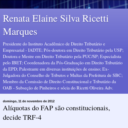
Renata Elaine Silva Ricetti
Marques
Presidente do Instituto Acadêmico de Direito Tributário e
Empresarial - IADTE; Pós-doutora em Direito Tributário pela USP;
Doutora e Mestre em Direito Tributário pela PUC/SP; Especialista
pelo IBET; Coordenadora da Pós-Graduação em Direito Tributário
da EPD; Palestrante em diversas instituições de ensino; Ex-
Julgadora do Conselho de Tributos e Multas da Prefeitura de SBC;
Membro da Comissão de Direito Constitucional e Tributário da
OAB - Subseção de Pinheiros e sócia do Ricetti Oliveira Adv.
domingo, 11 de novembro de 2012
Alíquotas do FAP são constitucionais,
decide TRF-4