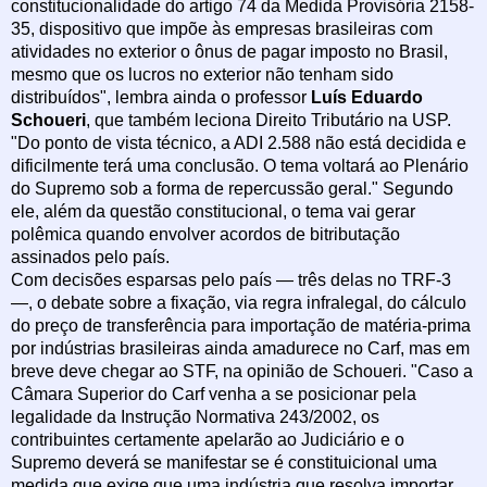
constitucionalidade do artigo 74 da Medida Provisória 2158-
35, dispositivo que impõe às empresas brasileiras com
atividades no exterior o ônus de pagar imposto no Brasil,
mesmo que os lucros no exterior não tenham sido
distribuídos", lembra ainda o professor
Luís Eduardo
Schoueri
, que também leciona Direito Tributário na USP.
"Do ponto de vista técnico, a ADI 2.588 não está decidida e
dificilmente terá uma conclusão. O tema voltará ao Plenário
do Supremo sob a forma de repercussão geral." Segundo
ele, além da questão constitucional, o tema vai gerar
polêmica quando envolver acordos de bitributação
assinados pelo país.
Com decisões esparsas pelo país — três delas no TRF-3
—, o debate sobre a fixação, via regra infralegal, do cálculo
do preço de transferência para importação de matéria-prima
por indústrias brasileiras ainda amadurece no Carf, mas em
breve deve chegar ao STF, na opinião de Schoueri. "Caso a
Câmara Superior do Carf venha a se posicionar pela
legalidade da Instrução Normativa 243/2002, os
contribuintes certamente apelarão ao Judiciário e o
Supremo deverá se manifestar se é constituicional uma
medida que exige que uma indústria que resolva importar