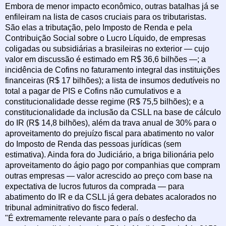
Embora de menor impacto econômico, outras batalhas já se
enfileiram na lista de casos cruciais para os tributaristas.
São elas a tributação, pelo Imposto de Renda e pela
Contribuição Social sobre o Lucro Líquido, de empresas
coligadas ou subsidiárias a brasileiras no exterior — cujo
valor em discussão é estimado em R$ 36,6 bilhões —; a
incidência de Cofins no faturamento integral das instituições
financeiras (R$ 17 bilhões); a lista de insumos dedutíveis no
total a pagar de PIS e Cofins não cumulativos e a
constitucionalidade desse regime (R$ 75,5 bilhões); e a
constitucionalidade da inclusão da CSLL na base de cálculo
do IR (R$ 14,8 bilhões), além da trava anual de 30% para o
aproveitamento do prejuízo fiscal para abatimento no valor
do Imposto de Renda das pessoas jurídicas (sem
estimativa). Ainda fora do Judiciário, a briga bilionária pelo
aproveitamento do ágio pago por companhias que compram
outras empresas — valor acrescido ao preço com base na
expectativa de lucros futuros da comprada — para
abatimento do IR e da CSLL já gera debates acalorados no
tribunal adminitrativo do fisco federal.
"É extremamente relevante para o país o desfecho da