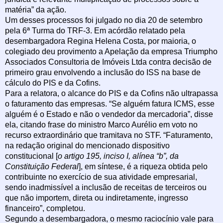
matéria” da ação.
Um desses processos foi julgado no dia 20 de setembro
pela 6ª Turma do TRF-3. Em acórdão relatado pela
desembargadora Regina Helena Costa, por maioria, o
colegiado deu provimento a Apelação da empresa Triumpho
Associados Consultoria de Imóveis Ltda contra decisão de
primeiro grau envolvendo a inclusão do ISS na base de
cálculo do PIS e da Cofins.
Para a relatora, o alcance do PIS e da Cofins não ultrapassa
o faturamento das empresas. “Se alguém fatura ICMS, esse
alguém é o Estado e não o vendedor da mercadoria”, disse
ela, citando frase do ministro Marco Aurélio em voto no
recurso extraordinário que tramitava no STF. “Faturamento,
na redação original do mencionado dispositivo
constitucional [
o artigo 195, inciso I, alínea “b”, da
Constituição Federal
], em síntese, é a riqueza obtida pelo
contribuinte no exercício de sua atividade empresarial,
sendo inadmissível a inclusão de receitas de terceiros ou
que não importem, direta ou indiretamente, ingresso
financeiro”, completou.
Segundo a desembargadora, o mesmo raciocínio vale para