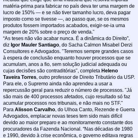
matéria-prima para fabricar no país deva ter uma margem de
lucro de 150% — e se não tiver tamanho lucro, deva pagar
imposto como se tivesse —, ao passo que, se os mesmos
produtos fossem importados acabados, exigir-se-ia uma
margem de 20% sobre o preço de venda."
“As teses não vão acabar nunca. É a dinâmica do Direito”,
diz
Igor Mauler Santiago
, do Sacha Calmon Misabel Derzi
Consultores e Advogados. "Teremos sempre grandes casos
à espera de conclusão enquanto houver processos que se
acumulam, anos a fio, sem solução judicial adequada ou
cujas decisões são contraditórias", completa
Heleno
Taveira Torres
, outro professor de Direito Tributário da USP.
Para ele, o Supremo ainda não aprendeu a usar a
repercussão geral para reduzir o número de processos. "Já
são mais de 400 processos afetados, cujo resultado só faz
acumular processos nos tribunais, e não mais no STF."
Para
Alisson Carvalho
, do Ulhoa Canto, Rezende e Guerra
Advogados, emplacar novas teses tem sido mais difícil
devido ao maior preparo e ao monitoramento constante dos
procuradores da Fazenda Nacional. “Nas décadas de 1980
e 1990, devido à crise econômica, o governo editava regras