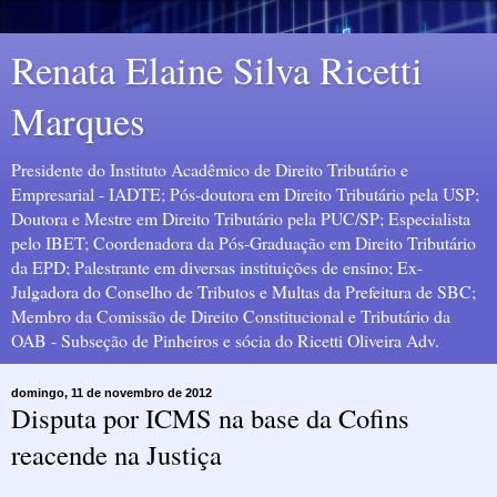
Renata Elaine Silva Ricetti
Marques
Presidente do Instituto Acadêmico de Direito Tributário e
Empresarial - IADTE; Pós-doutora em Direito Tributário pela USP;
Doutora e Mestre em Direito Tributário pela PUC/SP; Especialista
pelo IBET; Coordenadora da Pós-Graduação em Direito Tributário
da EPD; Palestrante em diversas instituições de ensino; Ex-
Julgadora do Conselho de Tributos e Multas da Prefeitura de SBC;
Membro da Comissão de Direito Constitucional e Tributário da
OAB - Subseção de Pinheiros e sócia do Ricetti Oliveira Adv.
domingo, 11 de novembro de 2012
Disputa por ICMS na base da Cofins
reacende na Justiça