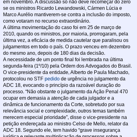
em novembro. A discussão só não deve recomeçar do zero
se os ministros Ricardo Lewandowski, Cármen Lúcia e
Marco Aurélio mantiverem-se contra a inclusão do imposto,
como votaram no recurso extraordinário.
A última movimentação do caso foi em 25 de março de
2010, quando os ministros, por maioria, prorrogaram, pela
última vez, a eficácia de medida cautelar que paralisou os
julgamentos em todo o país. O prazo venceu em dezembro
do mesmo ano, depois de 180 dias da decisão.
A necessidade de um ponto final foi lembrada na última
segunda-feira (1º/10) pela Ordem dos Advogados do Brasil.
O vice-presidente da entidade, Alberto de Paula Machado,
protocolou no STF
pedido
de urgência no julgamento da
ADC 18, evocando o princípio da razoável duração do
processo. “Não obstante o julgamento da Ação Penal 470
ocupar em demasia a atenção de cada julgador e a
dinâmica de funcionamento da Corte, sobretudo por sua
relevância social e complexidade, outros temas também
merecem especial prioridade”, disse o vice-presidente na
petição endereçada ao ministro Celso de Mello, relator da
ADC 18. Segundo ele, tem havido “grave insegurança
jurídica e relevante multiplicação de processos sobre a