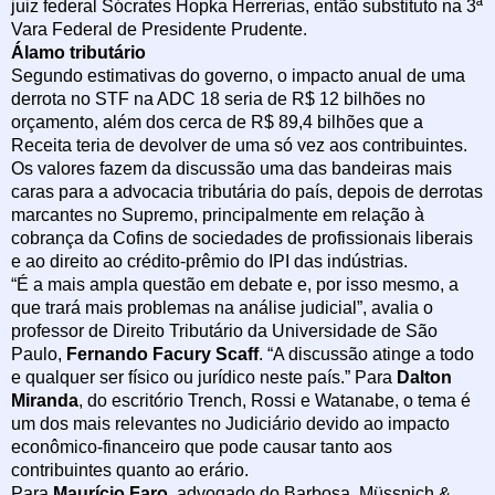
juiz federal Sócrates Hopka Herrerias, então substituto na 3ª
Vara Federal de Presidente Prudente.
Álamo tributário
Segundo estimativas do governo, o impacto anual de uma
derrota no STF na ADC 18 seria de R$ 12 bilhões no
orçamento, além dos cerca de R$ 89,4 bilhões que a
Receita teria de devolver de uma só vez aos contribuintes.
Os valores fazem da discussão uma das bandeiras mais
caras para a advocacia tributária do país, depois de derrotas
marcantes no Supremo, principalmente em relação à
cobrança da Cofins de sociedades de profissionais liberais
e ao direito ao crédito-prêmio do IPI das indústrias.
“É a mais ampla questão em debate e, por isso mesmo, a
que trará mais problemas na análise judicial”, avalia o
professor de Direito Tributário da Universidade de São
Paulo,
Fernando Facury Scaff
. “A discussão atinge a todo
e qualquer ser físico ou jurídico neste país.” Para
Dalton
Miranda
, do escritório Trench, Rossi e Watanabe, o tema é
um dos mais relevantes no Judiciário devido ao impacto
econômico-financeiro que pode causar tanto aos
contribuintes quanto ao erário.
Para
Maurício Faro
, advogado do Barbosa, Müssnich &