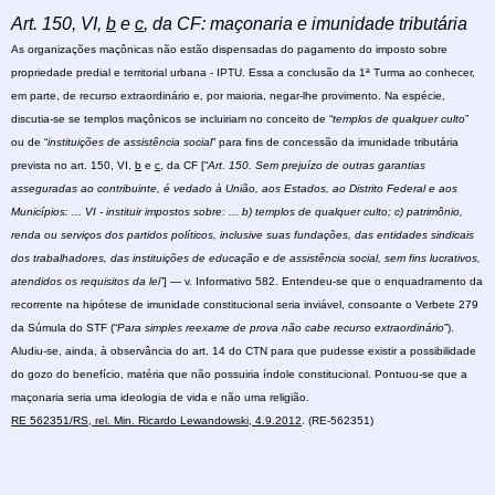
Art. 150, VI,
b
e
c
, da CF: maçonaria e imunidade tributária
As organizações maçônicas não estão dispensadas do pagamento do imposto sobre
propriedade predial e territorial urbana - IPTU. Essa a conclusão da 1ª Turma ao conhecer,
em parte, de recurso extraordinário e, por maioria, negar-lhe provimento. Na espécie,
discutia-se se templos maçônicos se incluiriam no conceito de “
templos de qualquer culto
”
ou de “
instituições de assistência social
” para fins de concessão da imunidade tributária
prevista no art. 150, VI,
b
e
c
, da CF [“
Art. 150. Sem prejuízo de outras garantias
asseguradas ao contribuinte, é vedado à União, aos Estados, ao Distrito Federal e aos
Municípios: ... VI - instituir impostos sobre: ... b) templos de qualquer culto; c) patrimônio,
renda ou serviços dos partidos políticos, inclusive suas fundações, das entidades sindicais
dos trabalhadores, das instituições de educação e de assistência social, sem fins lucrativos,
atendidos os requisitos da lei
”] — v. Informativo 582. Entendeu-se que o enquadramento da
recorrente na hipótese de imunidade constitucional seria inviável, consoante o Verbete 279
da Súmula do STF (“
Para simples reexame de prova não cabe recurso extraordinário
”).
Aludiu-se, ainda, à observância do art. 14 do CTN para que pudesse existir a possibilidade
do gozo do benefício, matéria que não possuiria índole constitucional. Pontuou-se que a
maçonaria seria uma ideologia de vida e não uma religião.
RE 562351/RS, rel. Min. Ricardo Lewandowski, 4.9.2012
.
(RE-562351)