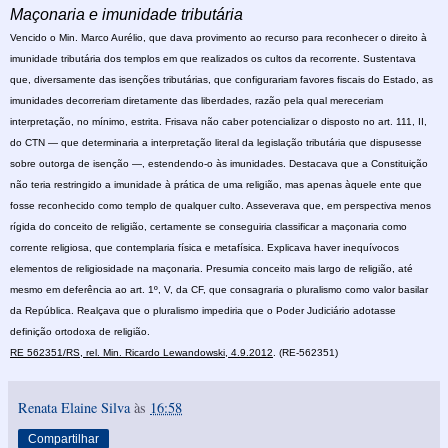
Maçonaria e imunidade tributária
Vencido o Min. Marco Aurélio, que dava provimento ao recurso para reconhecer o direito à
imunidade tributária dos templos em que realizados os cultos da recorrente. Sustentava
que, diversamente das isenções tributárias, que configurariam favores fiscais do Estado, as
imunidades decorreriam diretamente das liberdades, razão pela qual mereceriam
interpretação, no mínimo, estrita. Frisava não caber potencializar o disposto no art. 111, II,
do CTN — que determinaria a interpretação literal da legislação tributária que dispusesse
sobre outorga de isenção —, estendendo-o às imunidades. Destacava que a Constituição
não teria restringido a imunidade à prática de uma religião, mas apenas àquele ente que
fosse reconhecido como templo de qualquer culto. Asseverava que, em perspectiva menos
rígida do conceito de religião, certamente se conseguiria classificar a maçonaria como
corrente religiosa, que contemplaria física e metafísica. Explicava haver inequívocos
elementos de religiosidade na maçonaria. Presumia conceito mais largo de religião, até
mesmo em deferência ao art. 1º, V, da CF, que consagraria o pluralismo como valor basilar
da República. Realçava que o pluralismo impediria que o Poder Judiciário adotasse
definição ortodoxa de religião.
RE 562351/RS, rel. Min. Ricardo Lewandowski, 4.9.2012
.
(RE-562351)
Renata Elaine Silva
às
16:58
Compartilhar