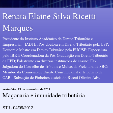
Renata Elaine Silva Ricetti
Marques
Presidente do Instituto Acadêmico de Direito Tributário e
Empresarial - IADTE; Pós-doutora em Direito Tributário pela USP;
Doutora e Mestre em Direito Tributário pela PUC/SP; Especialista
pelo IBET; Coordenadora da Pós-Graduação em Direito Tributário
da EPD; Palestrante em diversas instituições de ensino; Ex-
Julgadora do Conselho de Tributos e Multas da Prefeitura de SBC;
Membro da Comissão de Direito Constitucional e Tributário da
OAB - Subseção de Pinheiros e sócia do Ricetti Oliveira Adv.
sexta-feira, 23 de novembro de 2012
Maçonaria e imunidade tributária
STJ - 04/09/2012