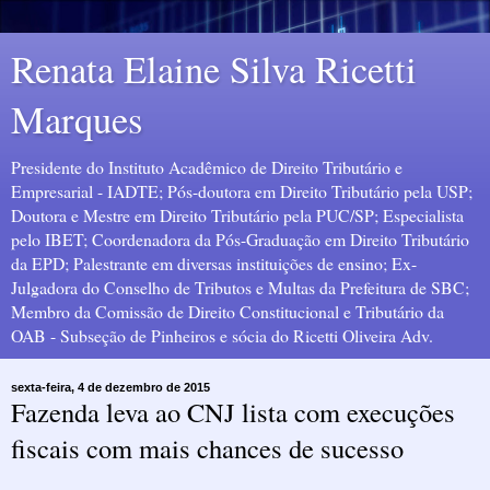
Renata Elaine Silva Ricetti
Marques
Presidente do Instituto Acadêmico de Direito Tributário e
Empresarial - IADTE; Pós-doutora em Direito Tributário pela USP;
Doutora e Mestre em Direito Tributário pela PUC/SP; Especialista
pelo IBET; Coordenadora da Pós-Graduação em Direito Tributário
da EPD; Palestrante em diversas instituições de ensino; Ex-
Julgadora do Conselho de Tributos e Multas da Prefeitura de SBC;
Membro da Comissão de Direito Constitucional e Tributário da
OAB - Subseção de Pinheiros e sócia do Ricetti Oliveira Adv.
sexta-feira, 4 de dezembro de 2015
Fazenda leva ao CNJ lista com execuções
fiscais com mais chances de sucesso