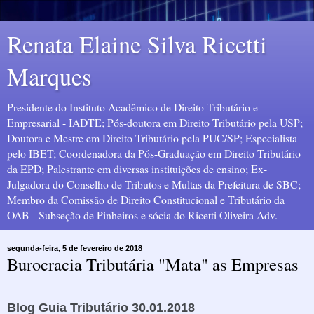
Renata Elaine Silva Ricetti
Marques
Presidente do Instituto Acadêmico de Direito Tributário e
Empresarial - IADTE; Pós-doutora em Direito Tributário pela USP;
Doutora e Mestre em Direito Tributário pela PUC/SP; Especialista
pelo IBET; Coordenadora da Pós-Graduação em Direito Tributário
da EPD; Palestrante em diversas instituições de ensino; Ex-
Julgadora do Conselho de Tributos e Multas da Prefeitura de SBC;
Membro da Comissão de Direito Constitucional e Tributário da
OAB - Subseção de Pinheiros e sócia do Ricetti Oliveira Adv.
segunda-feira, 5 de fevereiro de 2018
Burocracia Tributária "Mata" as Empresas
Blog Guia Tributário 30.01.2018