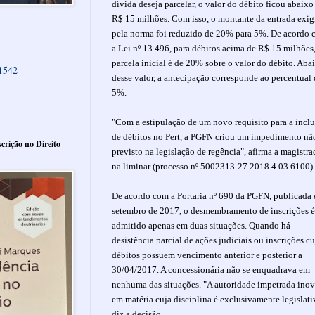
dívida deseja parcelar, o valor do débito ficou abaixo
R$ 15 milhões. Com isso, o montante da entrada exig
pela norma foi reduzido de 20% para 5%. De acordo
a Lei nº 13.496, para débitos acima de R$ 15 milhões,
parcela inicial é de 20% sobre o valor do débito. Aba
61542
desse valor, a antecipação corresponde ao percentual
5%.
"Com a estipulação de um novo requisito para a incl
de débitos no Pert, a PGFN criou um impedimento nã
crição no Direito
previsto na legislação de regência", afirma a magistra
na liminar (processo nº 5002313-27.2018.4.03.6100)
De acordo com a Portaria nº 690 da PGFN, publicada
setembro de 2017, o desmembramento de inscrições é
admitido apenas em duas situações. Quando há
desistência parcial de ações judiciais ou inscrições c
débitos possuem vencimento anterior e posterior a
30/04/2017. A concessionária não se enquadrava em
nenhuma das situações. "A autoridade impetrada ino
em matéria cuja disciplina é exclusivamente legislati
diz a decisão.