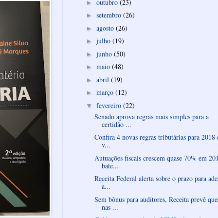
outubro
(23)
►
setembro
(26)
►
agosto
(26)
►
julho
(19)
►
junho
(50)
►
maio
(48)
►
abril
(19)
►
março
(12)
►
fevereiro
(22)
▼
Senado aprova regras mais simples para a
certidão ...
Confira 4 novas regras tributárias para 2018
v...
Autuações fiscais crescem quase 70% em 20
bate...
Receita Federal alerta sobre o prazo para ad
a...
Sem bônus para auditores, Receita prevê qu
nas ...