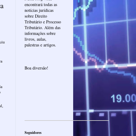
ra
encontrará todas as
notícias jurídicas
sobre Direito
Tributário e Processo
Tributário. Além das
informações sobre
livros, aulas,
uiu
palestras e artigos.
ra
Boa diversão!
da
ª
l,
Seguidores