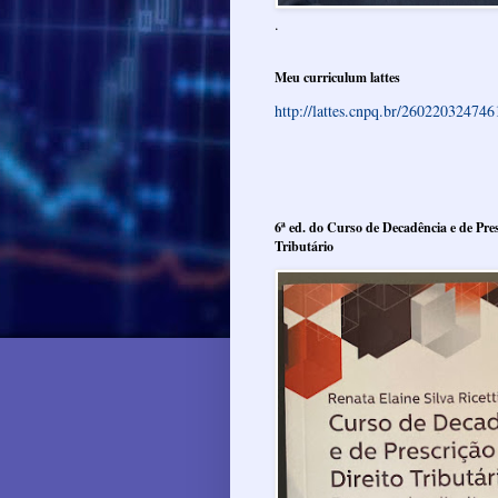
.
Meu curriculum lattes
http://lattes.cnpq.br/26022032474
6ª ed. do Curso de Decadência e de Pres
Tributário