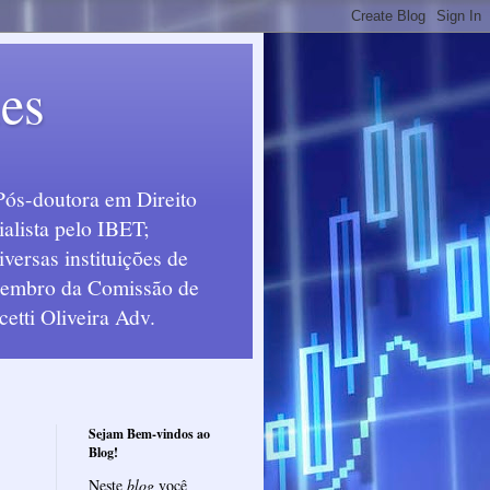
ues
Pós-doutora em Direito
alista pelo IBET;
ersas instituições de
 Membro da Comissão de
etti Oliveira Adv.
Sejam Bem-vindos ao
Blog!
Neste
blog
você