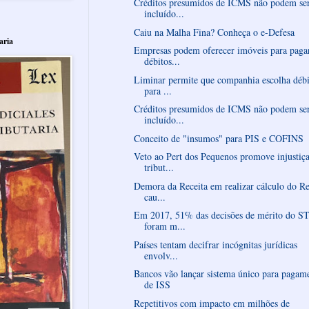
Créditos presumidos de ICMS não podem se
incluído...
Caiu na Malha Fina? Conheça o e-Defesa
aria
Empresas podem oferecer imóveis para paga
débitos...
Liminar permite que companhia escolha débi
para ...
Créditos presumidos de ICMS não podem se
incluído...
Conceito de "insumos" para PIS e COFINS
Veto ao Pert dos Pequenos promove injustiç
tribut...
Demora da Receita em realizar cálculo do Re
cau...
Em 2017, 51% das decisões de mérito do S
foram m...
Países tentam decifrar incógnitas jurídicas
envolv...
Bancos vão lançar sistema único para pagam
de ISS
Repetitivos com impacto em milhões de