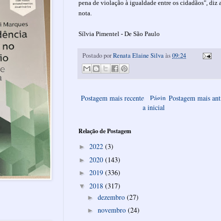
pena de violação à igualdade entre os cidadãos", diz 
nota.
Sílvia Pimentel - De São Paulo
Postado por
Renata Elaine Silva
às
09:24
Postagem mais recente
Págin
Postagem mais ant
a inicial
Relação de Postagem
2022
(3)
►
2020
(143)
►
2019
(336)
►
2018
(317)
▼
dezembro
(27)
►
novembro
(24)
►