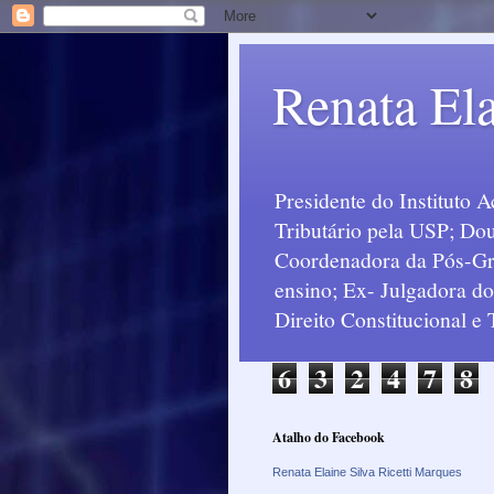
Renata Ela
Presidente do Instituto 
Tributário pela USP; Dou
Coordenadora da Pós-Grad
ensino; Ex- Julgadora d
Direito Constitucional e
6
3
2
4
7
8
Atalho do Facebook
Renata Elaine Silva Ricetti Marques