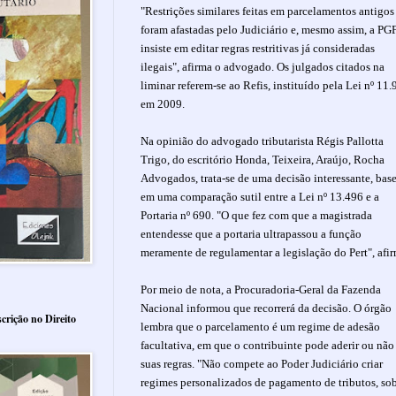
"Restrições similares feitas em parcelamentos antigos
foram afastadas pelo Judiciário e, mesmo assim, a PG
insiste em editar regras restritivas já consideradas
ilegais", afirma o advogado. Os julgados citados na
liminar referem-se ao Refis, instituído pela Lei nº 11.
em 2009.
Na opinião do advogado tributarista Régis Pallotta
Trigo, do escritório Honda, Teixeira, Araújo, Rocha
Advogados, trata-se de uma decisão interessante, bas
em uma comparação sutil entre a Lei nº 13.496 e a
Portaria nº 690. "O que fez com que a magistrada
entendesse que a portaria ultrapassou a função
meramente de regulamentar a legislação do Pert", afi
Por meio de nota, a Procuradoria-Geral da Fazenda
Nacional informou que recorrerá da decisão. O órgão
crição no Direito
lembra que o parcelamento é um regime de adesão
facultativa, em que o contribuinte pode aderir ou não
suas regras. "Não compete ao Poder Judiciário criar
regimes personalizados de pagamento de tributos, so