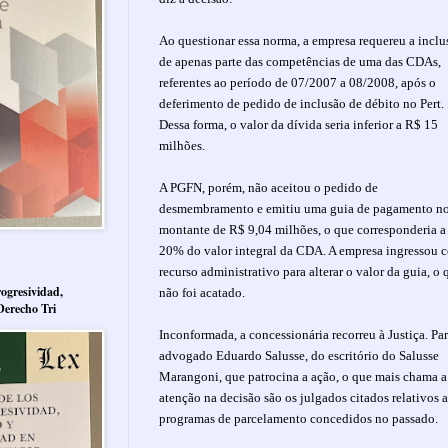
Ao questionar essa norma, a empresa requereu a inclu
de apenas parte das competências de uma das CDAs,
referentes ao período de 07/2007 a 08/2008, após o
deferimento de pedido de inclusão de débito no Pert.
Dessa forma, o valor da dívida seria inferior a R$ 15
milhões.
A PGFN, porém, não aceitou o pedido de
desmembramento e emitiu uma guia de pagamento n
montante de R$ 9,04 milhões, o que corresponderia a
20% do valor integral da CDA. A empresa ingressou 
recurso administrativo para alterar o valor da guia, o 
ogresividad,
não foi acatado.
Derecho Tri
Inconformada, a concessionária recorreu à Justiça. Par
advogado Eduardo Salusse, do escritório do Salusse
Marangoni, que patrocina a ação, o que mais chama a
atenção na decisão são os julgados citados relativos a
programas de parcelamento concedidos no passado.