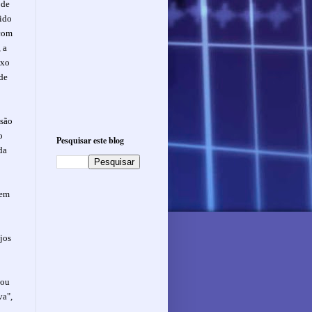
 de
ido
 com
 a
ixo
 de
usão
o
Pesquisar este blog
da
.
 em
ujos
vou
va",