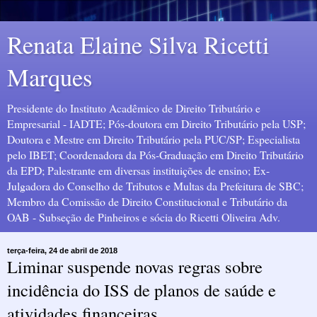
Renata Elaine Silva Ricetti
Marques
Presidente do Instituto Acadêmico de Direito Tributário e
Empresarial - IADTE; Pós-doutora em Direito Tributário pela USP;
Doutora e Mestre em Direito Tributário pela PUC/SP; Especialista
pelo IBET; Coordenadora da Pós-Graduação em Direito Tributário
da EPD; Palestrante em diversas instituições de ensino; Ex-
Julgadora do Conselho de Tributos e Multas da Prefeitura de SBC;
Membro da Comissão de Direito Constitucional e Tributário da
OAB - Subseção de Pinheiros e sócia do Ricetti Oliveira Adv.
terça-feira, 24 de abril de 2018
Liminar suspende novas regras sobre
incidência do ISS de planos de saúde e
atividades financeiras