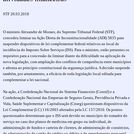
STF 26.03.2018
O ministro Alexandre de Moraes, do Supremo Tribunal Federal (STF),
concedeu liminar na Ação Direta de Inconstitucionalidade (ADI) 5835 para
suspender dispositivos de lei complementar federal relativos ao local de
incidência do Imposto Sobre Serviços (ISS). Para o ministro, estão presentes os
requisitos para a concessão da liminar diante da dificuldade na aplicação da
nova legislação, com ampliação dos conflitos de competência entre municípios
e afronta ao princípio constitucional da segurança jurídica. A decisão suspende
também, por arrastamento, a eficácia de toda legislação local editada para
complementar a lei nacional.
Na ação, a Confederação Nacional do Sistema Financeiro (Consif) e a
Confederação Nacional das Empresas de Seguros Gerais, Previdência Privada e
Vida, Saúde Suplementar e Capitalização (Cnseg) questionam dispositivos da
Lei Complementar (LC) 116/2003 alterados pela LC 157/2016. Os pontos
questionados determinam que o ISS será devido no município do tomador do
serviço no caso dos planos de medicina em grupo ou individual, de
administração de fundos e carteira de clientes, de administração de consórcios,
de administração de cartão de crédito ou débito e de arrendamento mercantil