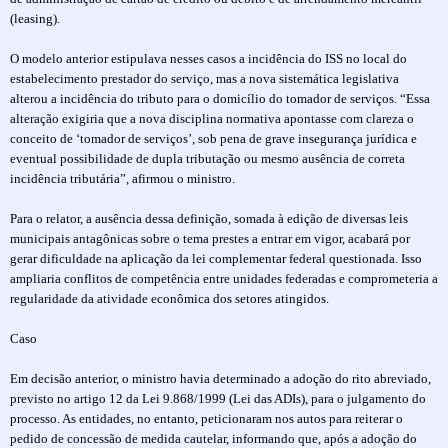
(leasing).
O modelo anterior estipulava nesses casos a incidência do ISS no local do
estabelecimento prestador do serviço, mas a nova sistemática legislativa
alterou a incidência do tributo para o domicílio do tomador de serviços. “Essa
alteração exigiria que a nova disciplina normativa apontasse com clareza o
conceito de ‘tomador de serviços’, sob pena de grave insegurança jurídica e
eventual possibilidade de dupla tributação ou mesmo ausência de correta
incidência tributária”, afirmou o ministro.
Para o relator, a ausência dessa definição, somada à edição de diversas leis
municipais antagônicas sobre o tema prestes a entrar em vigor, acabará por
gerar dificuldade na aplicação da lei complementar federal questionada. Isso
ampliaria conflitos de competência entre unidades federadas e comprometeria a
regularidade da atividade econômica dos setores atingidos.
Caso
Em decisão anterior, o ministro havia determinado a adoção do rito abreviado,
previsto no artigo 12 da Lei 9.868/1999 (Lei das ADIs), para o julgamento do
processo. As entidades, no entanto, peticionaram nos autos para reiterar o
pedido de concessão de medida cautelar, informando que, após a adoção do