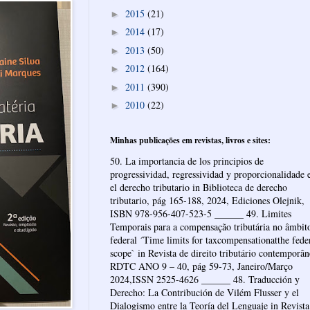
2015
(21)
►
2014
(17)
►
2013
(50)
►
2012
(164)
►
2011
(390)
►
2010
(22)
►
Minhas publicações em revistas, livros e sites:
50. La importancia de los principios de
progressividad, regressividad y proporcionalidade 
el derecho tributario in Biblioteca de derecho
tributario, pág 165-188, 2024, Ediciones Olejnik,
ISBN 978-956-407-523-5 ______ 49. Limites
Temporais para a compensação tributária no âmbit
federal ´Time limits for taxcompensationatthe fede
scope` in Revista de direito tributário contemporâ
RDTC ANO 9 – 40, pág 59-73, Janeiro/Março
2024,ISSN 2525-4626 ______ 48. Traducción y
Derecho: La Contribución de Vilém Flusser y el
Dialogismo entre la Teoría del Lenguaje in Revista