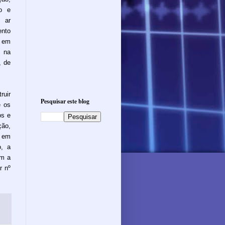
ão e
 ar
ento
, em
a na
, de
ruir
Pesquisar este blog
e os
os e
ão,
r em
o, a
om a
r nº