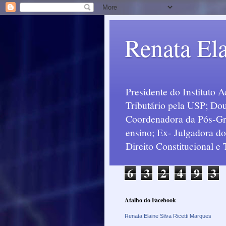
Renata Ela
Presidente do Instituto 
Tributário pela USP; Dou
Coordenadora da Pós-Grad
ensino; Ex- Julgadora d
Direito Constitucional e
6
3
2
4
9
3
Atalho do Facebook
Renata Elaine Silva Ricetti Marques