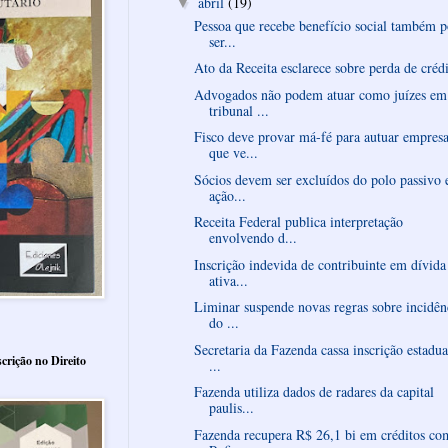
abril
(19)
▼
Pessoa que recebe benefício social também 
ser...
Ato da Receita esclarece sobre perda de créd
Advogados não podem atuar como juízes em
tribunal ...
Fisco deve provar má-fé para autuar empres
que ve...
Sócios devem ser excluídos do polo passivo
ação...
Receita Federal publica interpretação
envolvendo d...
Inscrição indevida de contribuinte em dívida
ativa...
Liminar suspende novas regras sobre incidên
do ...
Secretaria da Fazenda cassa inscrição estadua
crição no Direito
...
Fazenda utiliza dados de radares da capital
paulis...
Fazenda recupera R$ 26,1 bi em créditos co