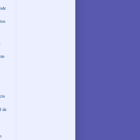
pode
itos
a
 em
cia
l de
m