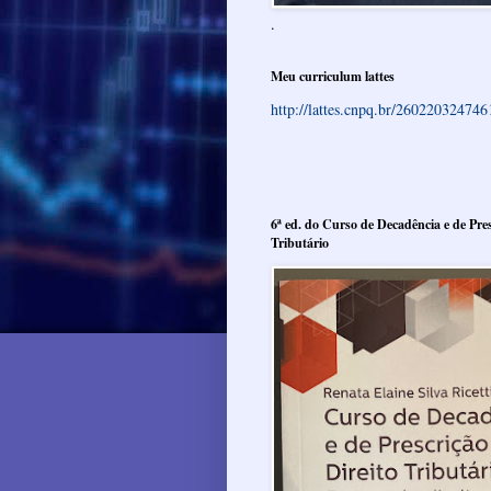
.
Meu curriculum lattes
http://lattes.cnpq.br/26022032474
6ª ed. do Curso de Decadência e de Pres
Tributário