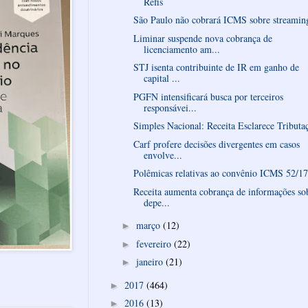
Refis
São Paulo não cobrará ICMS sobre streamin
Liminar suspende nova cobrança de
licenciamento am...
STJ isenta contribuinte de IR em ganho de
capital ...
PGFN intensificará busca por terceiros
responsávei...
Simples Nacional: Receita Esclarece Tributa
Carf profere decisões divergentes em casos
envolve...
Polêmicas relativas ao convênio ICMS 52/17
Receita aumenta cobrança de informações so
depe...
março
(12)
►
fevereiro
(22)
►
janeiro
(21)
►
2017
(464)
►
2016
(13)
►