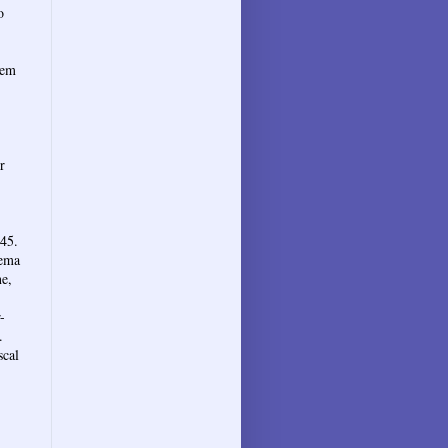
o
 em
r
 45.
Tema
ne,
-
.
scal