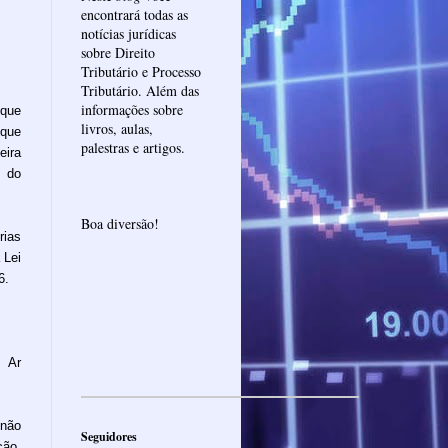
encontrará todas as
notícias jurídicas
sobre Direito
Tributário e Processo
Tributário. Além das
informações sobre
 que
livros, aulas,
 que
palestras e artigos.
eira
o do
Boa diversão!
rias
 Lei
6.
 Ar
 não
Seguidores
ção,