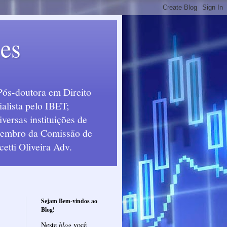
ues
Pós-doutora em Direito
alista pelo IBET;
ersas instituições de
 Membro da Comissão de
etti Oliveira Adv.
Sejam Bem-vindos ao
Blog!
Neste
blog
você