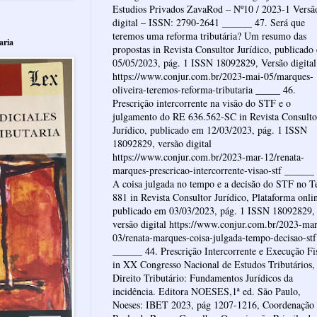
Estudios Privados ZavaRod – Nº10 / 2023-1 Versã
digital – ISSN: 2790-2641 ______ 47. Será que
teremos uma reforma tributária? Um resumo das
aria
propostas in Revista Consultor Jurídico, publicado
05/05/2023, pág. 1 ISSN 18092829, Versão digital
https://www.conjur.com.br/2023-mai-05/marques-
oliveira-teremos-reforma-tributaria _____ 46.
Prescrição intercorrente na visão do STF e o
julgamento do RE 636.562-SC in Revista Consulto
Jurídico, publicado em 12/03/2023, pág. 1 ISSN
18092829, versão digital
https://www.conjur.com.br/2023-mar-12/renata-
marques-prescricao-intercorrente-visao-stf ______
A coisa julgada no tempo e a decisão do STF no 
881 in Revista Consultor Jurídico, Plataforma onli
publicado em 03/03/2023, pág. 1 ISSN 18092829,
versão digital https://www.conjur.com.br/2023-mar
03/renata-marques-coisa-julgada-tempo-decisao-stf
______ 44. Prescrição Intercorrente e Execução Fi
in XX Congresso Nacional de Estudos Tributários,
Direito Tributário: Fundamentos Jurídicos da
incidência. Editora NOESES,1ª ed. São Paulo,
Noeses: IBET 2023, pág 1207-1216, Coordenação