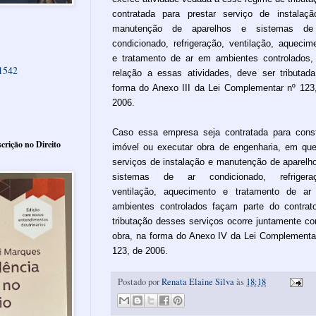
contratada para prestar serviço de instalaç
manutenção de aparelhos e sistemas de
condicionado, refrigeração, ventilação, aquecim
e tratamento de ar em ambientes controlados
61542
relação a essas atividades, deve ser tributad
forma do Anexo III da Lei Complementar nº 123
2006.
Caso essa empresa seja contratada para const
crição no Direito
imóvel ou executar obra de engenharia, em qu
serviços de instalação e manutenção de aparelh
sistemas de ar condicionado, refrigeraç
ventilação, aquecimento e tratamento de a
ambientes controlados façam parte do contrat
tributação desses serviços ocorre juntamente c
obra, na forma do Anexo IV da Lei Complementa
123, de 2006.
Postado por
Renata Elaine Silva
às
18:18