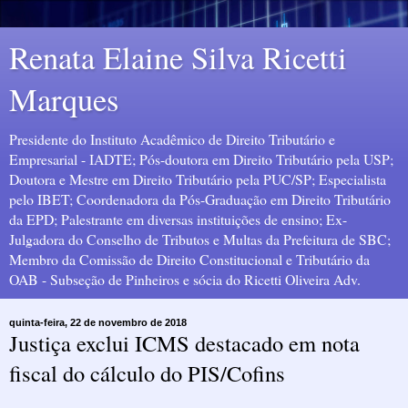
Renata Elaine Silva Ricetti
Marques
Presidente do Instituto Acadêmico de Direito Tributário e
Empresarial - IADTE; Pós-doutora em Direito Tributário pela USP;
Doutora e Mestre em Direito Tributário pela PUC/SP; Especialista
pelo IBET; Coordenadora da Pós-Graduação em Direito Tributário
da EPD; Palestrante em diversas instituições de ensino; Ex-
Julgadora do Conselho de Tributos e Multas da Prefeitura de SBC;
Membro da Comissão de Direito Constitucional e Tributário da
OAB - Subseção de Pinheiros e sócia do Ricetti Oliveira Adv.
quinta-feira, 22 de novembro de 2018
Justiça exclui ICMS destacado em nota
fiscal do cálculo do PIS/Cofins