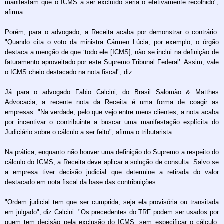
manifestam que o ICMS a ser excluído seria o efetivamente recolhido",
afirma.
Porém, para o advogado, a Receita acaba por demonstrar o contrário.
"Quando cita o voto da ministra Cármen Lúcia, por exemplo, o órgão
destaca a menção de que ‘todo ele [ICMS], não se inclui na definição de
faturamento aproveitado por este Supremo Tribunal Federal’. Assim, vale
o ICMS cheio destacado na nota fiscal", diz.
Já para o advogado Fabio Calcini, do Brasil Salomão & Matthes
Advocacia, a recente nota da Receita é uma forma de coagir as
empresas. "Na verdade, pelo que vejo entre meus clientes, a nota acaba
por incentivar o contribuinte a buscar uma manifestação explícita do
Judiciário sobre o cálculo a ser feito", afirma o tributarista.
Na prática, enquanto não houver uma definição do Supremo a respeito do
cálculo do ICMS, a Receita deve aplicar a solução de consulta. Salvo se
a empresa tiver decisão judicial que determine a retirada do valor
destacado em nota fiscal da base das contribuições.
"Ordem judicial tem que ser cumprida, seja ela provisória ou transitada
em julgado", diz Calcini. "Os precedentes do TRF podem ser usados por
quem tem decisão pela exclusão do ICMS, sem especificar o cálculo,