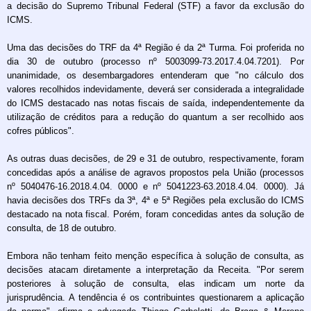
a decisão do Supremo Tribunal Federal (STF) a favor da exclusão do
ICMS.
Uma das decisões do TRF da 4ª Região é da 2ª Turma. Foi proferida no
dia 30 de outubro (processo nº 5003099-73.2017.4.04.7201). Por
unanimidade, os desembargadores entenderam que "no cálculo dos
valores recolhidos indevidamente, deverá ser considerada a integralidade
do ICMS destacado nas notas fiscais de saída, independentemente da
utilização de créditos para a redução do quantum a ser recolhido aos
cofres públicos".
As outras duas decisões, de 29 e 31 de outubro, respectivamente, foram
concedidas após a análise de agravos propostos pela União (processos
nº 5040476-16.2018.4.04. 0000 e nº 5041223-63.2018.4.04. 0000). Já
havia decisões dos TRFs da 3ª, 4ª e 5ª Regiões pela exclusão do ICMS
destacado na nota fiscal. Porém, foram concedidas antes da solução de
consulta, de 18 de outubro.
Embora não tenham feito menção específica à solução de consulta, as
decisões atacam diretamente a interpretação da Receita. "Por serem
posteriores à solução de consulta, elas indicam um norte da
jurisprudência. A tendência é os contribuintes questionarem a aplicação