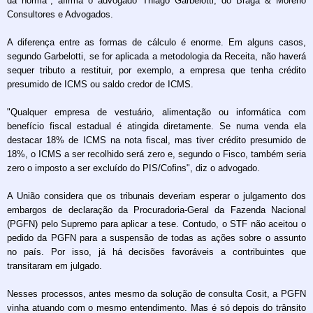
da norma", afirma o advogado Thiago Garbelotti, do Braga & Moreno
Consultores e Advogados.
A diferença entre as formas de cálculo é enorme. Em alguns casos,
segundo Garbelotti, se for aplicada a metodologia da Receita, não haverá
sequer tributo a restituir, por exemplo, a empresa que tenha crédito
presumido de ICMS ou saldo credor de ICMS.
"Qualquer empresa de vestuário, alimentação ou informática com
benefício fiscal estadual é atingida diretamente. Se numa venda ela
destacar 18% de ICMS na nota fiscal, mas tiver crédito presumido de
18%, o ICMS a ser recolhido será zero e, segundo o Fisco, também seria
zero o imposto a ser excluído do PIS/Cofins", diz o advogado.
A União considera que os tribunais deveriam esperar o julgamento dos
embargos de declaração da Procuradoria-Geral da Fazenda Nacional
(PGFN) pelo Supremo para aplicar a tese. Contudo, o STF não aceitou o
pedido da PGFN para a suspensão de todas as ações sobre o assunto
no país. Por isso, já há decisões favoráveis a contribuintes que
transitaram em julgado.
Nesses processos, antes mesmo da solução de consulta Cosit, a PGFN
vinha atuando com o mesmo entendimento. Mas é só depois do trânsito