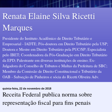
Renata Elaine Silva Ricetti
Marques
Presidente do Instituto Acadêmico de Direito Tributário e
Empresarial - IADTE; Pós-doutora em Direito Tributário pela USP;
Doutora e Mestre em Direito Tributário pela PUC/SP; Especialista
pelo IBET; Coordenadora da Pós-Graduação em Direito Tributário
da EPD; Palestrante em diversas instituições de ensino; Ex-
Julgadora do Conselho de Tributos e Multas da Prefeitura de SBC;
Membro da Comissão de Direito Constitucional e Tributário da
OAB - Subseção de Pinheiros e sócia do Ricetti Oliveira Adv.
quinta-feira, 22 de novembro de 2018
Receita Federal publica norma sobre
representação fiscal para fins penais