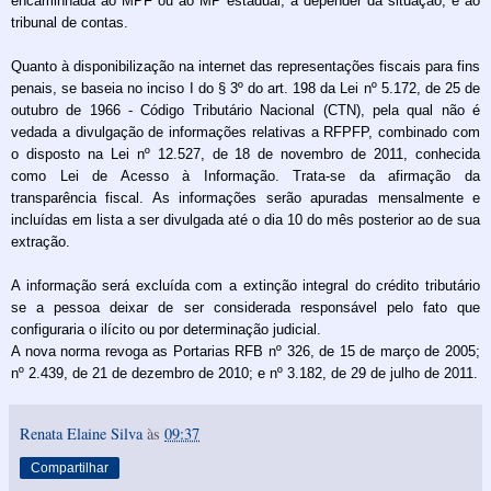
encaminhada ao MPF ou ao MP estadual, a depender da situação, e ao
tribunal de contas.
Quanto à disponibilização na internet das representações fiscais para fins
penais, se baseia no inciso I do § 3º do art. 198 da Lei nº 5.172, de 25 de
outubro de 1966 - Código Tributário Nacional (CTN), pela qual não é
vedada a divulgação de informações relativas a RFPFP, combinado com
o disposto na Lei nº 12.527, de 18 de novembro de 2011, conhecida
como Lei de Acesso à Informação. Trata-se da afirmação da
transparência fiscal. As informações serão apuradas mensalmente e
incluídas em lista a ser divulgada até o dia 10 do mês posterior ao de sua
extração.
A informação será excluída com a extinção integral do crédito tributário
se a pessoa deixar de ser considerada responsável pelo fato que
configuraria o ilícito ou por determinação judicial.
A nova norma revoga as Portarias RFB nº 326, de 15 de março de 2005;
nº 2.439, de 21 de dezembro de 2010; e nº 3.182, de 29 de julho de 2011.
Renata Elaine Silva
às
09:37
Compartilhar